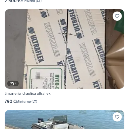
2.500 €
Minturno
(
LT
)
4
timoneria idraulica ultraflex
790 €
Minturno
(
LT
)