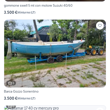
gommone swell 5 mt con motore Suzuki 40/60
3.500 €
Minturno
(
LT
)
5
Barca Gozzo Sorrentino
3.500 €
Minturno
(
LT
)
5