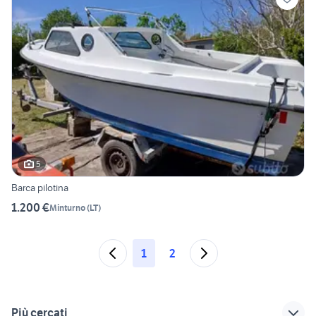
5
Barca pilotina
1.200 €
Minturno
(
LT
)
1
2
Più cercati