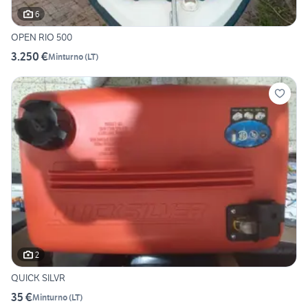
6
OPEN RIO 500
3.250 €
Minturno
(
LT
)
2
QUICK SILVR
35 €
Minturno
(
LT
)