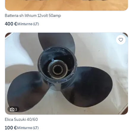
Batteria sh lithium 12volt 50amp
400 €
Minturno
(
LT
)
3
Elica Suzuki 40/60
100 €
Minturno
(
LT
)