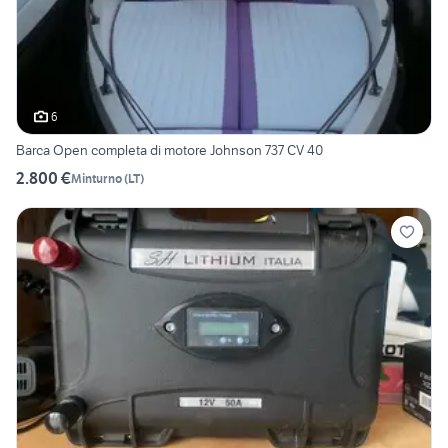
6
Barca Open completa di motore Johnson 737 CV 40
2.800 €
Minturno
(
LT
)