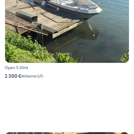
Open 5.30mt
2.500 €
Minturno
(
LT
)