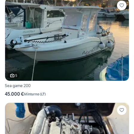
5
Sea game 200
45.000 €
Minturno
(
LT
)