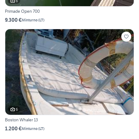
6
Primade Open 700
9.300 €
Minturno
(
LT
)
6
Boston Whaler 13
1.200 €
Minturno
(
LT
)