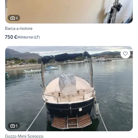
4
Barca a motore
750 €
Minturno
(
LT
)
5
Gozzo Mimì Scirocco