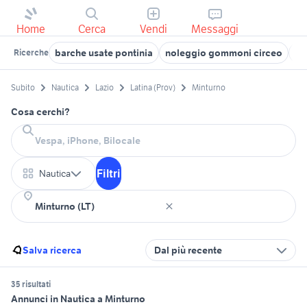
Home
Cerca
Vendi
Messaggi
barche usate pontinia
noleggio gommoni circeo
na
Ricerche
Subito
Nautica
Lazio
Latina (Prov)
Minturno
Cosa cerchi?
Filtri
Nautica
Salva ricerca
Dal più recente
35 risultati
Annunci in Nautica a Minturno