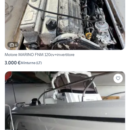
4
Motore MARINO FNM 120cv+invertitore
3.000 €
Minturno
(
LT
)