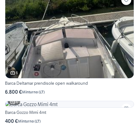
6
Barca Deltamar prendisole open walkaround
6.800 €
Minturno
(
LT
)
6
Barca Gozzo Mimì 4mt
400 €
Minturno
(
LT
)