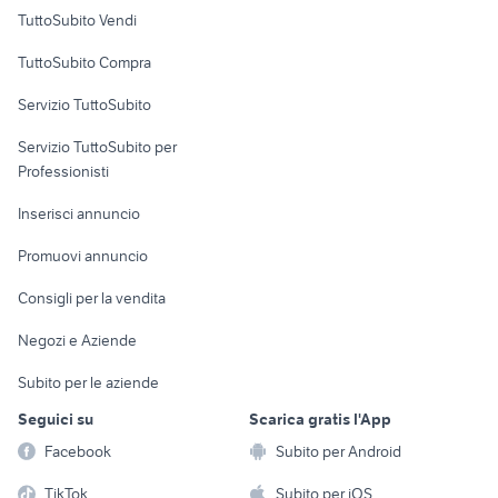
Case vacanza
TuttoSubito Vendi
Uffici e Locali
TuttoSubito Compra
commerciali
Servizio TuttoSubito
elettronica
per la casa e la
sports e hobby
Servizio TuttoSubito per
persona
Informatica
Animali
Professionisti
Arredamento e
Console e
Accessori per
Casalinghi
Inserisci annuncio
Videogiochi
animali
Elettrodomestici
Promuovi annuncio
Audio/Video
Musica e Film
Giardino e Fai da te
Consigli per la vendita
Fotografia
Libri e Riviste
Abbigliamento e
Negozi e Aziende
Telefonia
Strumenti Musicali
Accessori
Subito per le aziende
Sports
Tutto per i bambini
Seguici su
Scarica gratis l'App
Biciclette
Facebook
Subito per Android
Collezionismo
TikTok
Subito per iOS