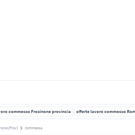
avoro commesso Frosinone provincia
offerte lavoro commesso Ro
none (Prov)
commessa