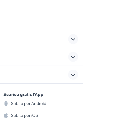
anti
offerte lavoro ottaviano
ante
offerte lavoro giardiniere
sports e hobby
Varese provincia
a
Scarica gratis l'App
Animali
ezzo
diffusori audio video Lazio
Subito per Android
ento e
Accessori per animali
hi
Subito per iOS
e
lavoro tricase
Musica e Film
omestici
Libri e Riviste
e Fai da te