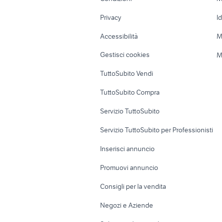
p
Nautica
Garage e box
Privacy
I
c
Caravan e Camper
Loft, mansarde 
Accessibilità
M
Veicoli commerciali
Case vacanza
Gestisci cookies
M
Uffici e Locali
TuttoSubito Vendi
commerciali
TuttoSubito Compra
Servizio TuttoSubito
Servizio TuttoSubito per Professionisti
Inserisci annuncio
Promuovi annuncio
Consigli per la vendita
Negozi e Aziende