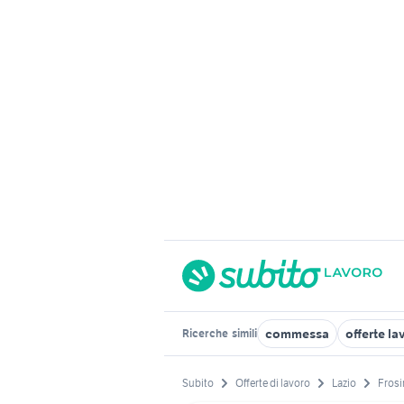
commessa
offerte l
Ricerche
simili
Subito
Offerte di lavoro
Lazio
Frosi