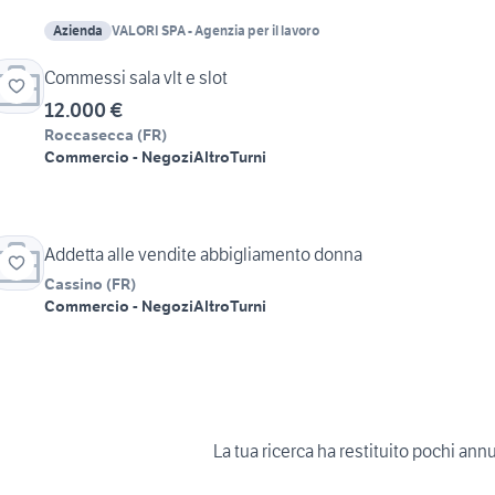
Azienda
VALORI SPA - Agenzia per il lavoro
Commessi sala vlt e slot
12.000 €
Roccasecca
(
FR
)
Commercio - Negozi
Altro
Turni
Addetta alle vendite abbigliamento donna
Cassino
(
FR
)
Commercio - Negozi
Altro
Turni
La tua ricerca ha restituito pochi ann