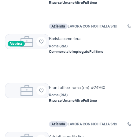
Risorse Umane
Altro
Full time
Azienda
LAVORA CON NOI ITALIA Srls
Barista cameriera
Vetrina
Roma
(
RM
)
Commerciale
Impiegato
Full time
Front office-roma (rm)-#24930
Roma
(
RM
)
Risorse Umane
Altro
Full time
Azienda
LAVORA CON NOI ITALIA Srls
Addetti vendita tim