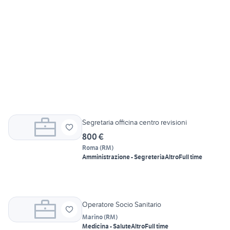
Segretaria officina centro revisioni
800 €
Roma
(
RM
)
Amministrazione - Segreteria
Altro
Full time
Operatore Socio Sanitario
Marino
(
RM
)
Medicina - Salute
Altro
Full time