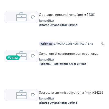
Operatrice inbound-roma (rm)-#24361
Roma
(
RM
)
Risorse Umane
Altro
Full time
Azienda
LAVORA CON NOI ITALIA Srls
Cameriere di sala/runner con esperienza
Vetrina
Roma
(
RM
)
Turismo - Ristorazione
Altro
Full time
Segretaria amministrativa-roma (rm)-#24253
Roma
(
RM
)
Risorse Umane
Altro
Full time