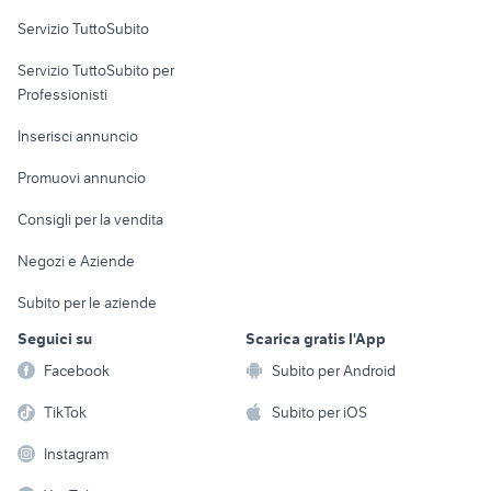
Servizio TuttoSubito
elettronica
per la casa e la
sports e hobby
Servizio TuttoSubito per
persona
Informatica
Animali
Professionisti
Arredamento e
Console e
Accessori per
Casalinghi
Inserisci annuncio
Videogiochi
animali
Elettrodomestici
Promuovi annuncio
Audio/Video
Musica e Film
Giardino e Fai da te
Consigli per la vendita
Fotografia
Libri e Riviste
Abbigliamento e
Negozi e Aziende
Telefonia
Strumenti Musicali
Accessori
Subito per le aziende
Sports
Tutto per i bambini
Seguici su
Scarica gratis l'App
Biciclette
Facebook
Subito per Android
Collezionismo
TikTok
Subito per iOS
Instagram