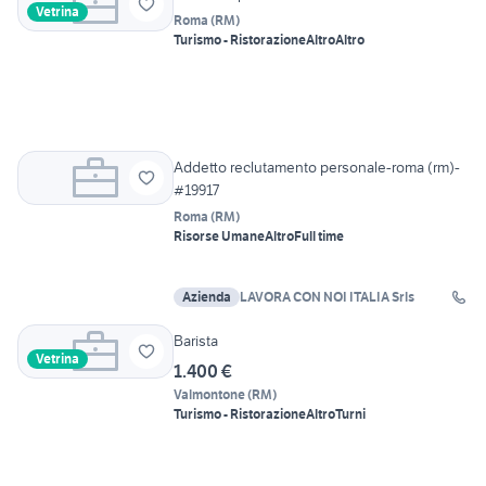
Vetrina
Roma
(
RM
)
Turismo - Ristorazione
Altro
Altro
Addetto reclutamento personale-roma (rm)-
#19917
Roma
(
RM
)
Risorse Umane
Altro
Full time
Azienda
LAVORA CON NOI ITALIA Srls
Barista
Vetrina
1.400 €
Valmontone
(
RM
)
Turismo - Ristorazione
Altro
Turni