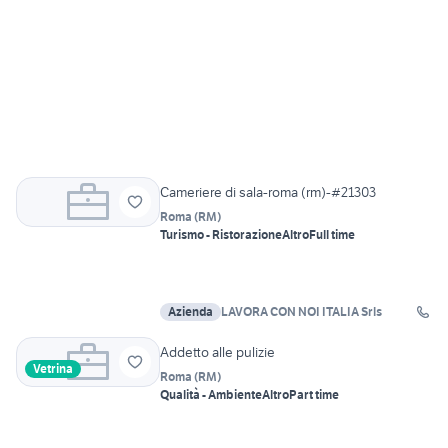
Cameriere di sala-roma (rm)-#21303
Roma
(
RM
)
Turismo - Ristorazione
Altro
Full time
Azienda
LAVORA CON NOI ITALIA Srls
Addetto alle pulizie
Vetrina
Roma
(
RM
)
Qualità - Ambiente
Altro
Part time