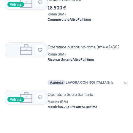
Vetrina
18.500 €
Roma
(
RM
)
Commerciale
Altro
Full time
Operatrice outbound-roma (rm)-#24362
Roma
(
RM
)
Risorse Umane
Altro
Full time
Azienda
LAVORA CON NOI ITALIA Srls
Operatore Socio Sanitario
Vetrina
Marino
(
RM
)
Medicina - Salute
Altro
Full time