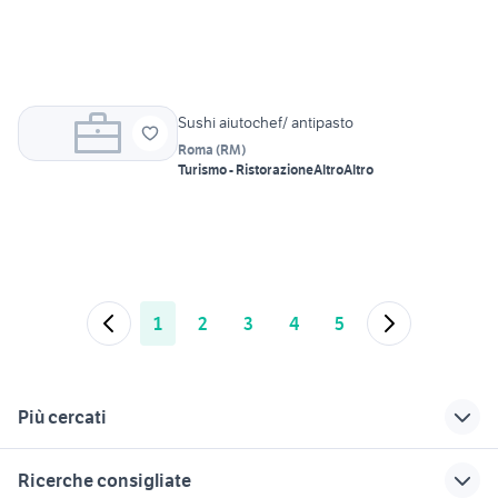
Sushi aiutochef/ antipasto
Roma
(
RM
)
Turismo - Ristorazione
Altro
Altro
1
2
3
4
5
Più cercati
Correlati
Richerche simili
Suggerimenti
Ricerche consigliate
lavoro supermercato
candidati lavoro
offerte lavoro san