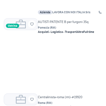
Azienda
LAVORA CON NOI ITALIA Srls
AUTISTI PATENTE B per furgoni 35q
Vetrina
Pomezia
(
RM
)
Acquisti - Logistica - Trasporti
Altro
Full time
Centralinista-roma (rm)-#19920
Roma
(
RM
)