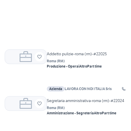
Addetto pulizie-roma (rm)-#22025
Roma
(
RM
)
Produzione - Operai
Altro
Part time
Azienda
LAVORA CON NOI ITALIA Srls
Segretaria amministrativa-roma (rm)-#22024
Roma
(
RM
)
Amministrazione - Segreteria
Altro
Part time