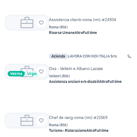
Assistenza clienti-roma (rm)-#24934
Roma
(
RM
)
Risorse Umane
Altro
Full time
Azienda
LAVORA CON NOI ITALIA Srls
Oss - Velletri e Albano Laziale
Vetrina
Urgente
Velletri
(
RM
)
Assistenza anziani e/o disabili
Altro
Full time
Chef de rang-roma (rm)-#21569
Roma
(
RM
)
Turismo - Ristorazione
Altro
Full time