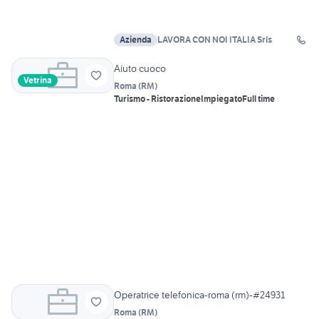
Azienda
LAVORA CON NOI ITALIA Srls
Aiuto cuoco
Vetrina
Roma
(
RM
)
Turismo - Ristorazione
Impiegato
Full time
Operatrice telefonica-roma (rm)-#24931
Roma
(
RM
)