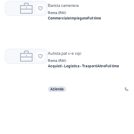
Barista cameriera
Roma
(
RM
)
Commerciale
Impiegato
Full time
Autista pat c-e cqc
Roma
(
RM
)
Acquisti - Logistica - Trasporti
Altro
Full time
Azienda