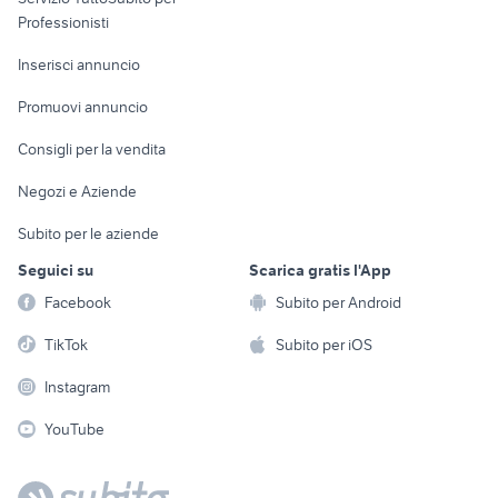
Informatica
Animali
Professionisti
Arredamento e
Console e
Accessori per
Casalinghi
Inserisci annuncio
Videogiochi
animali
Elettrodomestici
Promuovi annuncio
Audio/Video
Musica e Film
Giardino e Fai da te
Consigli per la vendita
Fotografia
Libri e Riviste
Abbigliamento e
Negozi e Aziende
Telefonia
Strumenti Musicali
Accessori
Subito per le aziende
Sports
Tutto per i bambini
Seguici su
Scarica gratis l'App
Biciclette
Facebook
Subito per Android
Collezionismo
TikTok
Subito per iOS
Instagram
YouTube