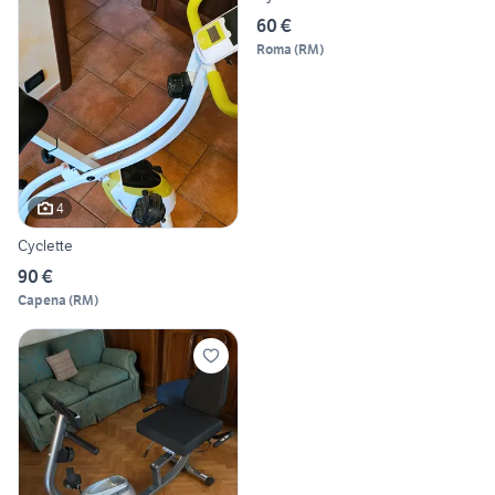
60 €
Roma
(
RM
)
4
Cyclette
90 €
Capena
(
RM
)