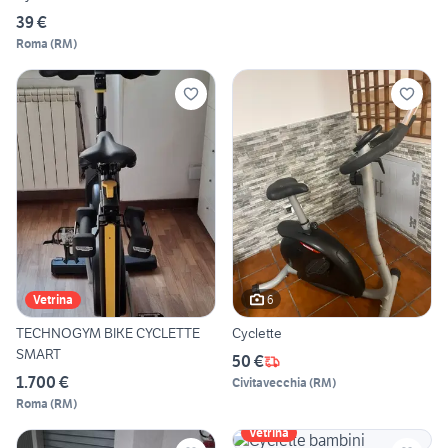
39 €
Roma
(
RM
)
6
Vetrina
TECHNOGYM BIKE CYCLETTE
Cyclette
SMART
50 €
1.700 €
Civitavecchia
(
RM
)
Roma
(
RM
)
Vetrina