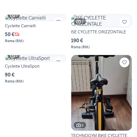
3
3
Cyclette Carnielli
ISE CYCLETTE ORIZZONTALE
50 €
190 €
Roma
(
RM
)
Roma
(
RM
)
3
Cyclette UltraSport
90 €
Roma
(
RM
)
6
TECHNOGYM BIKE CYCLETTE