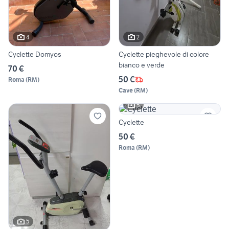
4
2
Cyclette Domyos
Cyclette pieghevole di colore
bianco e verde
70 €
50 €
Roma
(
RM
)
Cave
(
RM
)
5
Cyclette
50 €
Roma
(
RM
)
5