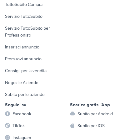
TuttoSubito Compra
commerciali
Servizio TuttoSubito
elettronica
per la casa e la
sports e hobby
Servizio TuttoSubito per
persona
Informatica
Animali
Professionisti
Arredamento e
Console e
Accessori per
Casalinghi
Inserisci annuncio
Videogiochi
animali
Elettrodomestici
Promuovi annuncio
Audio/Video
Musica e Film
Giardino e Fai da te
Consigli per la vendita
Fotografia
Libri e Riviste
Abbigliamento e
Negozi e Aziende
Telefonia
Strumenti Musicali
Accessori
Subito per le aziende
Sports
Tutto per i bambini
Seguici su
Scarica gratis l'App
Biciclette
Facebook
Subito per Android
Collezionismo
TikTok
Subito per iOS
Instagram