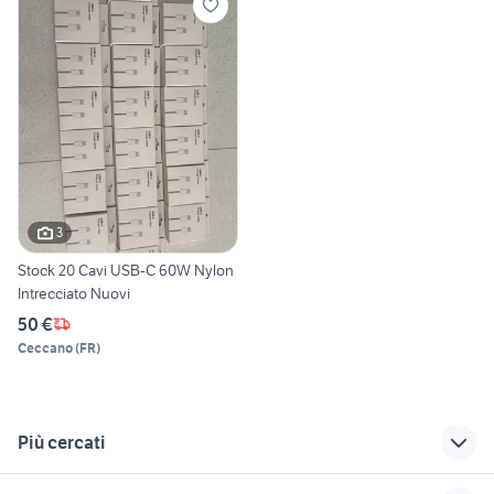
3
Stock 20 Cavi USB-C 60W Nylon
Intrecciato Nuovi
50 €
Ceccano
(
FR
)
Più cercati
Correlati
Richerche simili
Suggerimenti