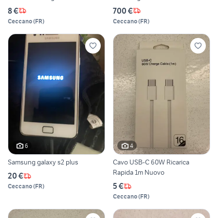
8 €
700 €
Ceccano
(
FR
)
Ceccano
(
FR
)
6
4
Samsung galaxy s2 plus
Cavo USB-C 60W Ricarica
Rapida 1m Nuovo
20 €
5 €
Ceccano
(
FR
)
Ceccano
(
FR
)