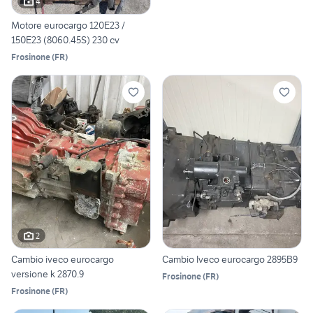
4
Motore eurocargo 120E23 /
150E23 (8060.45S) 230 cv
Frosinone
(
FR
)
2
Cambio iveco eurocargo
Cambio Iveco eurocargo 2895B9
versione k 2870.9
Frosinone
(
FR
)
Frosinone
(
FR
)