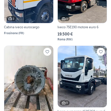
3
5
Cabina iveco eurocargo
Iveco 75E190 motore euro 6
Frosinone
(
FR
)
19.500 €
Roma
(
RM
)
9