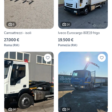
6
14
Carroattrezzi - isoli
Iveco Eurocargo 80E19 frigo
27.000 €
19.500 €
Roma
(
RM
)
Pomezia
(
RM
)
14
14