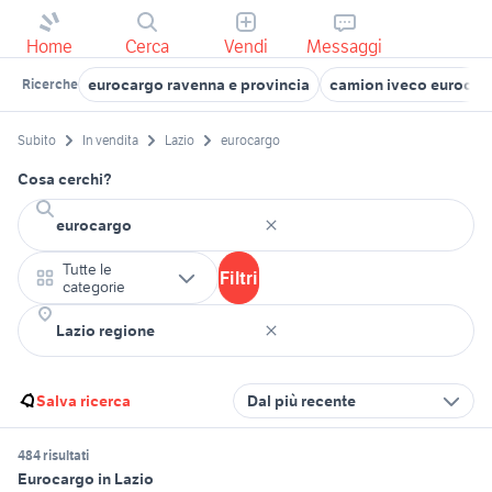
Home
Cerca
Vendi
Messaggi
eurocargo ravenna e provincia
camion iveco eurocar
Ricerche
Subito
In vendita
Lazio
eurocargo
Cosa cerchi?
Tutte le
Filtri
categorie
Salva ricerca
Dal più recente
484 risultati
Eurocargo in Lazio