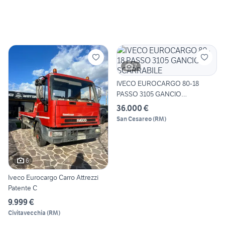
7
IVECO EUROCARGO 80-18
PASSO 3105 GANCIO
SCARRABILE
36.000 €
San Cesareo
(
RM
)
6
Iveco Eurocargo Carro Attrezzi
Patente C
9.999 €
Civitavecchia
(
RM
)