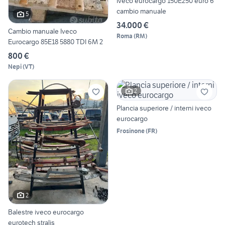
Iveco eurocargo 150E250 euro 6
cambio manuale
5
34.000 €
Cambio manuale Iveco
Roma
(
RM
)
Eurocargo 85E18 5880 TDI 6M 2
800 €
Nepi
(
VT
)
2
Plancia superiore / interni iveco
eurocargo
Frosinone
(
FR
)
2
Balestre iveco eurocargo
eurotech stralis