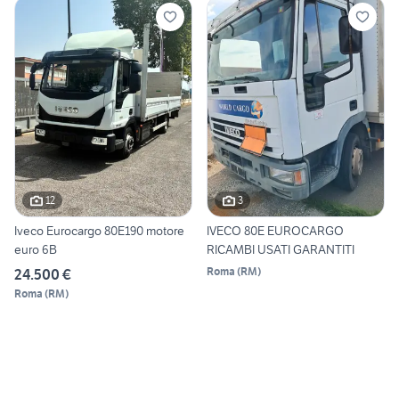
12
3
Iveco Eurocargo 80E190 motore
IVECO 80E EUROCARGO
euro 6B
RICAMBI USATI GARANTITI
Roma
(
RM
)
24.500 €
Roma
(
RM
)