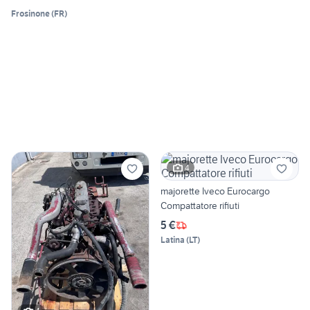
Frosinone
(
FR
)
4
majorette Iveco Eurocargo
Compattatore rifiuti
5 €
Latina
(
LT
)