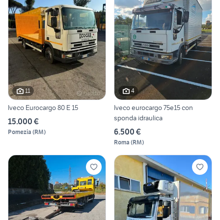
11
4
Iveco Eurocargo 80 E 15
Iveco eurocargo 75e15 con
sponda idraulica
15.000 €
6.500 €
Pomezia
(
RM
)
Roma
(
RM
)