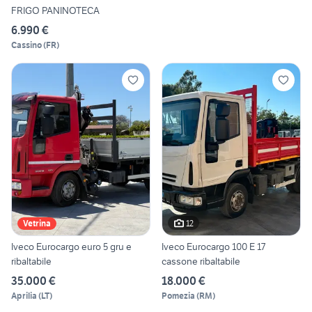
FRIGO PANINOTECA
6.990 €
Cassino
(
FR
)
12
Vetrina
Iveco Eurocargo euro 5 gru e
Iveco Eurocargo 100 E 17
ribaltabile
cassone ribaltabile
35.000 €
18.000 €
Aprilia
(
LT
)
Pomezia
(
RM
)