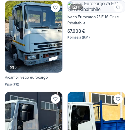
11
Iveco Eurocargo 75 E 16 Gru e
Ribaltabile
67.000 €
Pomezia
(
RM
)
3
Ricambi iveco eurocargo
Pico
(
FR
)