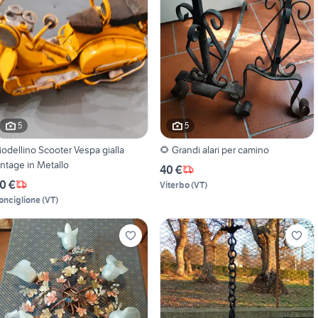
5
5
odellino Scooter Vespa gialla
🌻 Grandi alari per camino
intage in Metallo
40 €
0 €
Viterbo
(
VT
)
onciglione
(
VT
)