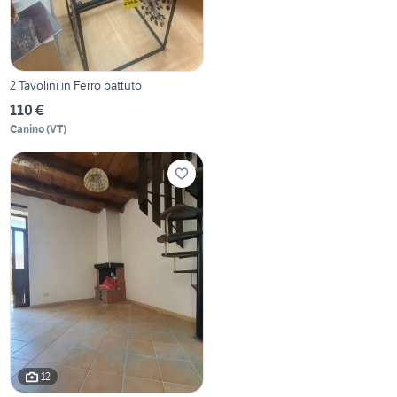
2 Tavolini in Ferro battuto
110 €
Canino
(
VT
)
12