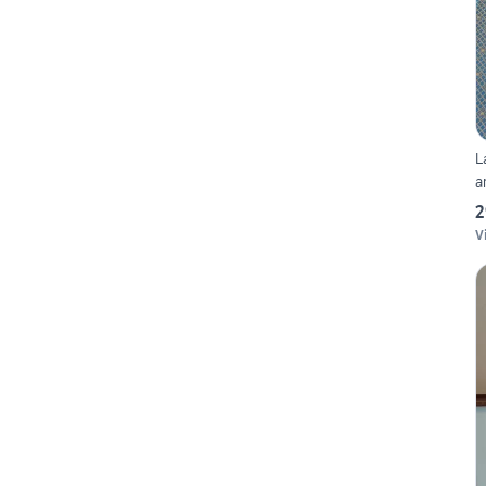
L
a
2
V