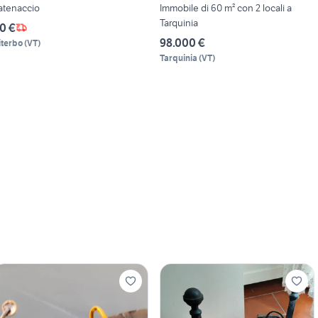
atenaccio
Immobile di 60 m² con 2 locali a
Tarquinia
0 €
98.000 €
iterbo
(
VT
)
Tarquinia
(
VT
)