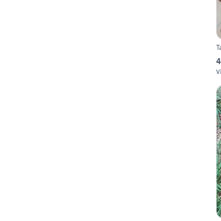
T
4
V