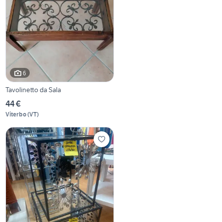
6
Tavolinetto da Sala
44 €
Viterbo
(
VT
)