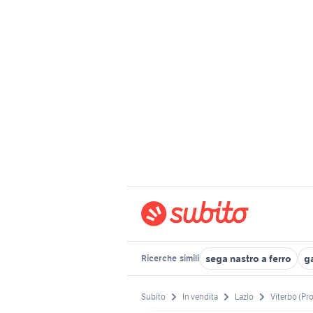
sega nastro a ferro
g
Ricerche
simili
Subito
In vendita
Lazio
Viterbo (Pr