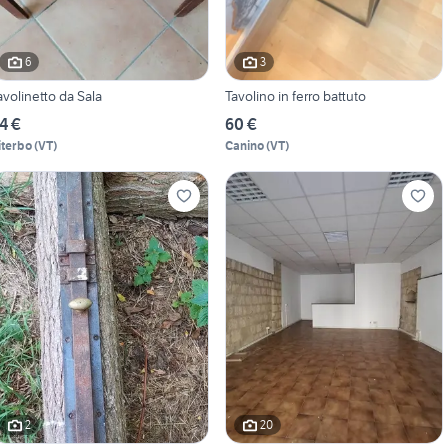
6
3
avolinetto da Sala
Tavolino in ferro battuto
4 €
60 €
iterbo
(
VT
)
Canino
(
VT
)
2
20