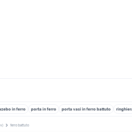
azebo in ferro
porta in ferro
porta vasi in ferro battuto
ringhier
ov)
ferro battuto