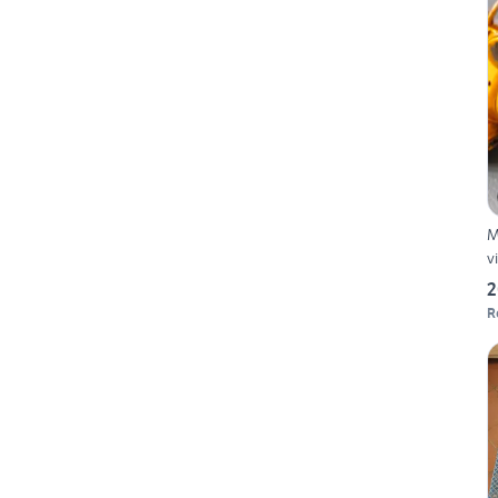
M
v
2
R