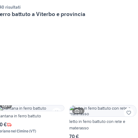
40 risultati
erro battuto a Viterbo e provincia
4
3
iantana in ferro battuto
letto in ferro battuto con rete e
0 €
materasso
oriano nel Cimino
(
VT
)
70 €