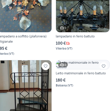
5
ampadario a soffitto (plafoniera)
lampadario in ferro battuto
rtigianale
100 €
95 €
Viterbo
(
VT
)
iterbo
(
VT
)
3
Letto matrimoniale in ferro battuto
180 €
Bolsena
(
VT
)