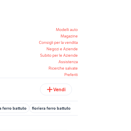
Modelli auto
Magazine
Consigli per la vendita
Negozi e Aziende
Subito per le Aziende
Assistenza
Ricerche salvate
Preferiti
Vendi
a ferro battuto
fioriera ferro battuto
divano ferro battuto
mobili