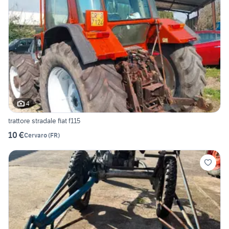
4
trattore stradale fiat f115
10 €
Cervaro
(
FR
)