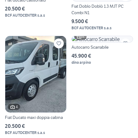
Fiat ducato cassonato
Fiat Doblo Doblò 1.3 MJT PC
20.500 €
Combi N1
BCF AUTOCENTER s.a.s
9.500 €
BCF AUTOCENTER s.a.s
6
Autocarro Scarrabile
45.900 €
dino arpino
4
Fiat Ducato maxi doppia cabina
20.500 €
BCF AUTOCENTER s.a.s