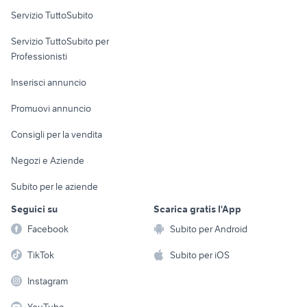
Servizio TuttoSubito
elettronica
per la casa e la
sports e hobby
Servizio TuttoSubito per
persona
Informatica
Animali
Professionisti
Arredamento e
Console e
Accessori per
Casalinghi
Inserisci annuncio
Videogiochi
animali
Elettrodomestici
Promuovi annuncio
Audio/Video
Musica e Film
Giardino e Fai da te
Consigli per la vendita
Fotografia
Libri e Riviste
Abbigliamento e
Negozi e Aziende
Telefonia
Strumenti Musicali
Accessori
Subito per le aziende
Sports
Tutto per i bambini
Seguici su
Scarica gratis l'App
Biciclette
Facebook
Subito per Android
Collezionismo
TikTok
Subito per iOS
Instagram
YouTube