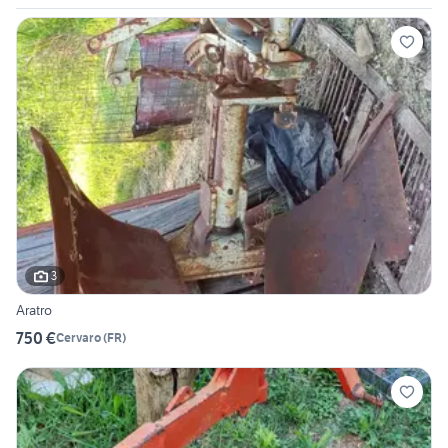
3
Aratro
750 €
Cervaro
(
FR
)