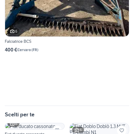
6
Falciatrice BCS
400 €
Cervaro
(
FR
)
Scelti per te
6
6