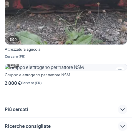
5
Attrezzatura agricola
Cervaro
(
FR
)
5
Gruppo elettrogeno per trattore NSM
2.000 €
Cervaro
(
FR
)
Più cercati
Correlati
Richerche simili
Suggerimenti
Ricerche consigliate
i veicoli commerciali
veicoli commerciali
cingoli veicoli