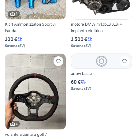
6
Kit 4 Ammortizzatori Sportivi
motore BMW m43b18 318i +
Panda
impianto elettrico
100 €
1.500 €
Savona
(
SV
)
Savona
(
SV
)
arrow basic
60 €
Savona
(
SV
)
4
volante alcantara golf 7