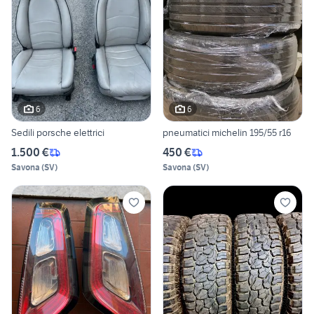
6
6
Sedili porsche elettrici
pneumatici michelin 195/55 r16
1.500 €
450 €
Savona
(
SV
)
Savona
(
SV
)