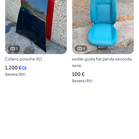
3
4
Cofano porsche 911
sedile guida fiat panda seconda
serie
1.200 €
100 €
Savona
(
SV
)
Savona
(
SV
)