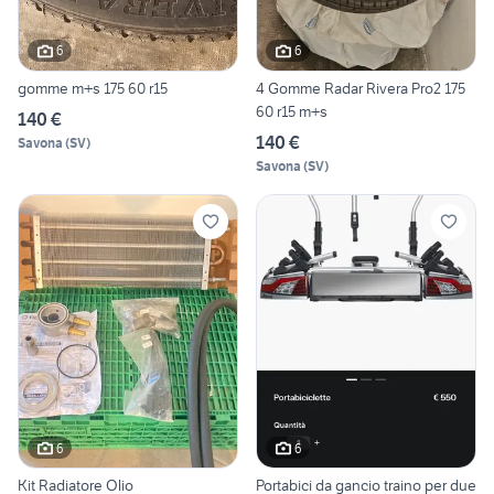
6
6
gomme m+s 175 60 r15
4 Gomme Radar Rivera Pro2 175
60 r15 m+s
140 €
140 €
Savona
(
SV
)
Savona
(
SV
)
6
6
Kit Radiatore Olio
Portabici da gancio traino per due