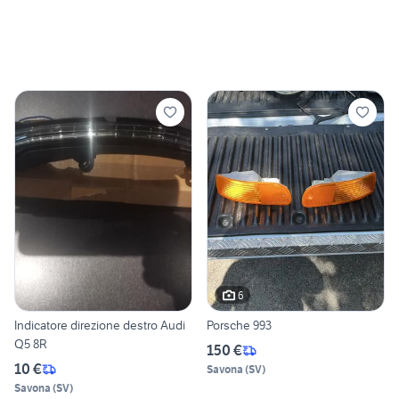
6
Indicatore direzione destro Audi
Porsche 993
Q5 8R
150 €
10 €
Savona
(
SV
)
Savona
(
SV
)