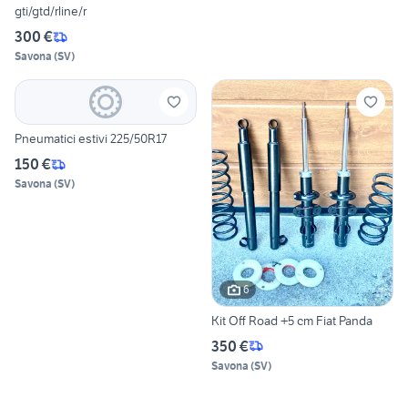
gti/gtd/rline/r
300 €
Savona
(
SV
)
Pneumatici estivi 225/50R17
150 €
Savona
(
SV
)
6
Kit Off Road +5 cm Fiat Panda
350 €
Savona
(
SV
)