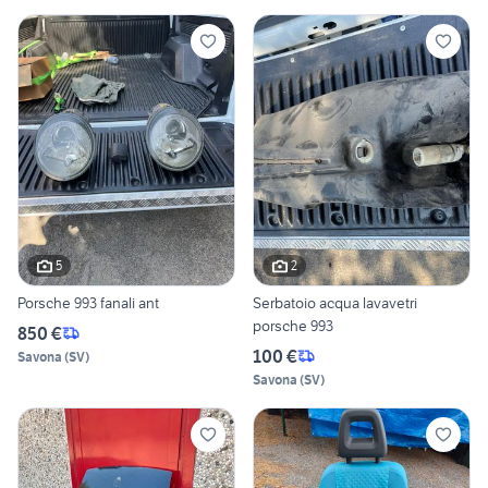
5
2
Porsche 993 fanali ant
Serbatoio acqua lavavetri
porsche 993
850 €
100 €
Savona
(
SV
)
Savona
(
SV
)