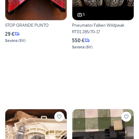
5
STOP GRANDE PUNTO
Pneumatici Falken Wildpeak
RT01 285/70-17
29 €
550 €
Savona
(
SV
)
Savona
(
SV
)