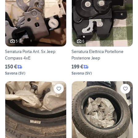
5
6
Serratura Porta Ant. Sx Jeep
Serratura Elettrica Portellone
Compass 4xE
Posteriore Jeep
150 €
199 €
Savona
(
SV
)
Savona
(
SV
)