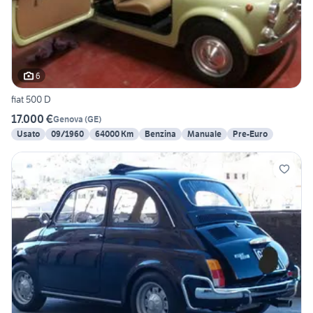
6
fiat 500 D
17.000 €
Genova
(
GE
)
Usato
09/1960
64000 Km
Benzina
Manuale
Pre-Euro