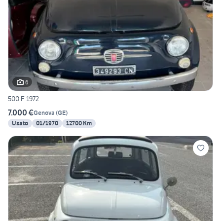
6
500 F 1972
7.000 €
Genova
(
GE
)
Usato
01/1970
12700 Km