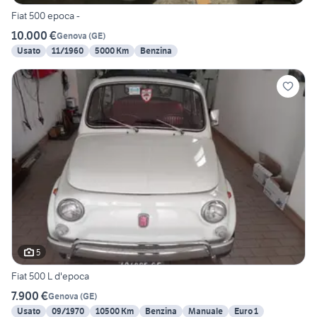
Fiat 500 epoca -
10.000 €
Genova
(
GE
)
Usato
11/1960
5000 Km
Benzina
5
Fiat 500 L d'epoca
7.900 €
Genova
(
GE
)
Usato
09/1970
10500 Km
Benzina
Manuale
Euro 1