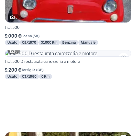
6
Fiat 500
9.000 €
Loano
(
SV
)
Usato
05/1970
31000 Km
Benzina
Manuale
6
Fiat 500 D restaurata carrozzeria e motore
9.200 €
Torriglia
(
GE
)
Usato
03/1960
0 Km