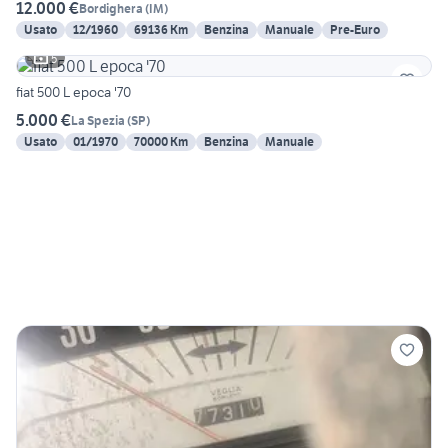
12.000 €
Bordighera
(
IM
)
Usato
12/1960
69136 Km
Benzina
Manuale
Pre-Euro
5
fiat 500 L epoca '70
5.000 €
La Spezia
(
SP
)
Usato
01/1970
70000 Km
Benzina
Manuale