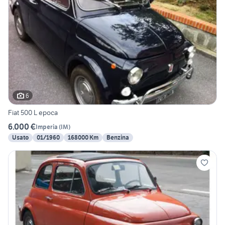
6
Fiat 500 L epoca
6.000 €
Imperia
(
IM
)
Usato
01/1960
168000 Km
Benzina