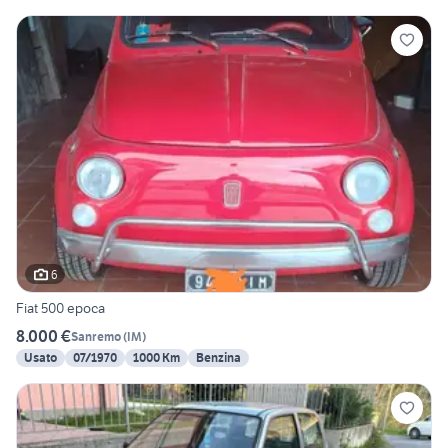
6
Fiat 500 epoca
8.000 €
Sanremo
(
IM
)
Usato
07/1970
1000 Km
Benzina