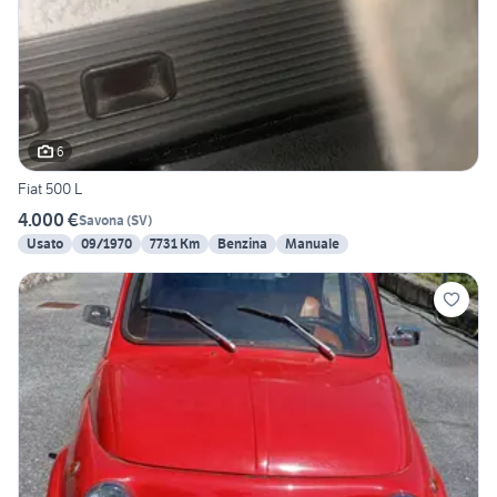
6
Fiat 500 L
4.000 €
Savona
(
SV
)
Usato
09/1970
7731 Km
Benzina
Manuale