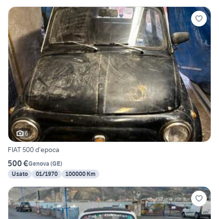
6
FIAT 500 d’epoca
500 €
Genova
(
GE
)
Usato
01/1970
100000 Km