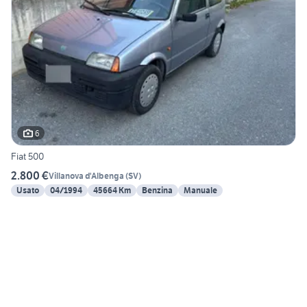
6
Fiat 500
2.800 €
Villanova d'Albenga
(
SV
)
Usato
04/1994
45664 Km
Benzina
Manuale