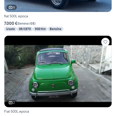
6
fiat 500L epoca
7.000 €
Genova
(
GE
)
Usato
09/1970
900 Km
Benzina
2
Fiat 500L epoca