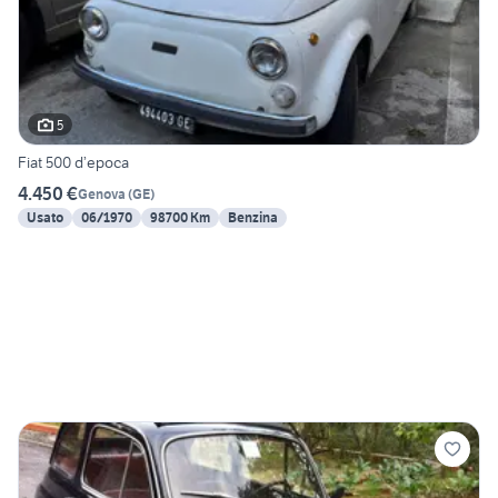
5
Fiat 500 d’epoca
4.450 €
Genova
(
GE
)
Usato
06/1970
98700 Km
Benzina