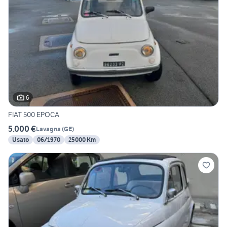
6
FIAT 500 EPOCA
5.000 €
Lavagna
(
GE
)
Usato
06/1970
25000 Km