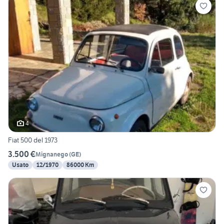
4
Fiat 500 del 1973
3.500 €
Mignanego
(
GE
)
Usato
12/1970
86000 Km