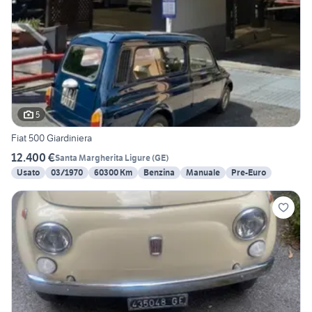
5
Fiat 500 Giardiniera
12.400 €
Santa Margherita Ligure
(
GE
)
Usato
03/1970
60300 Km
Benzina
Manuale
Pre-Euro