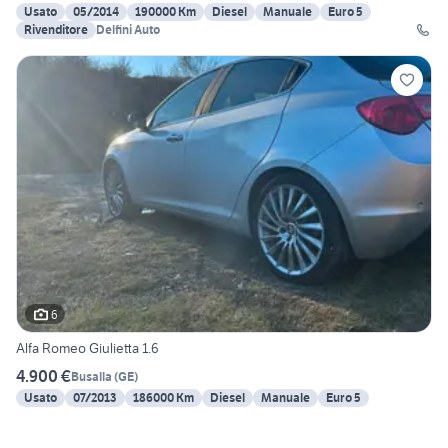
Usato
05/2014
190000 Km
Diesel
Manuale
Euro 5
Rivenditore
Delfini Auto
6
Alfa Romeo Giulietta 1.6
4.900 €
Busalla
(
GE
)
Usato
07/2013
186000 Km
Diesel
Manuale
Euro 5