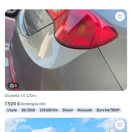
6
Giulietta 1.6 120cv
7.500 €
Ventimiglia
(
IM
)
Usato
05/2019
135000 Km
Diesel
Manuale
Euro 6d-TEMP