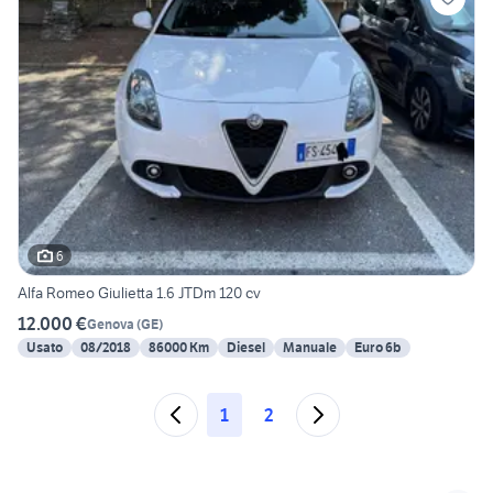
6
Alfa Romeo Giulietta 1.6 JTDm 120 cv
12.000 €
Genova
(
GE
)
Usato
08/2018
86000 Km
Diesel
Manuale
Euro 6b
1
2