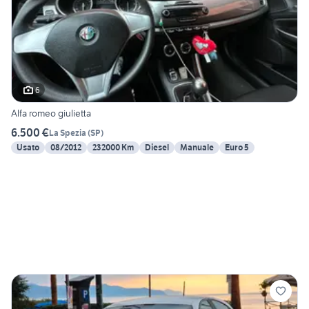
6
Alfa romeo giulietta
6.500 €
La Spezia
(
SP
)
Usato
08/2012
232000 Km
Diesel
Manuale
Euro 5