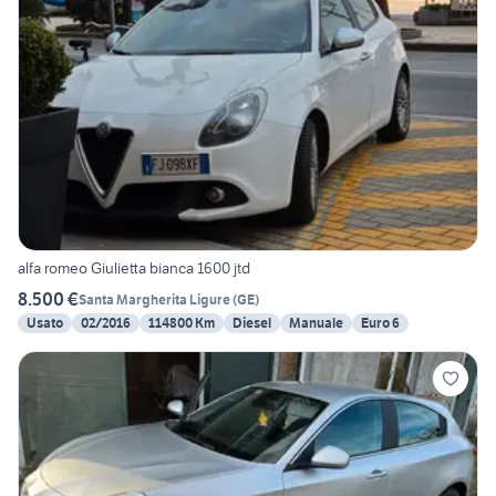
alfa romeo Giulietta bianca 1600 jtd
8.500 €
Santa Margherita Ligure
(
GE
)
Usato
02/2016
114800 Km
Diesel
Manuale
Euro 6