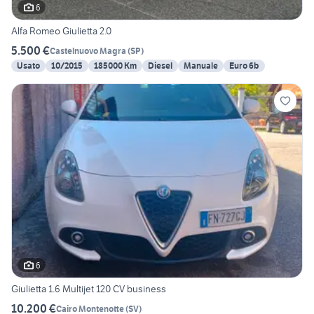
6
Alfa Romeo Giulietta 2.0
5.500 €
Castelnuovo Magra
(
SP
)
Usato
10/2015
185000 Km
Diesel
Manuale
Euro 6b
6
Giulietta 1.6 Multijet 120 CV business
10.200 €
Cairo Montenotte
(
SV
)