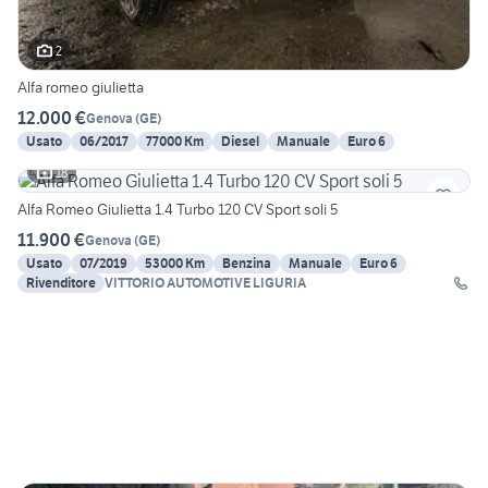
2
Alfa romeo giulietta
12.000 €
Genova
(
GE
)
Usato
06/2017
77000 Km
Diesel
Manuale
Euro 6
18
Alfa Romeo Giulietta 1.4 Turbo 120 CV Sport soli 5
11.900 €
Genova
(
GE
)
Usato
07/2019
53000 Km
Benzina
Manuale
Euro 6
Rivenditore
VITTORIO AUTOMOTIVE LIGURIA