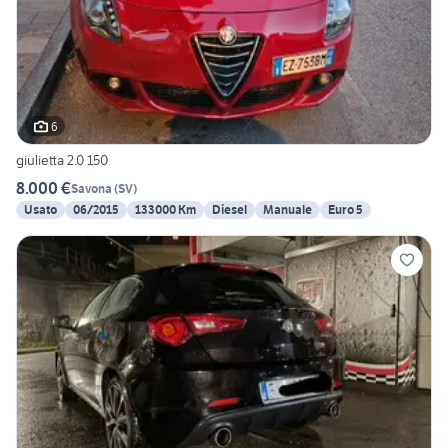
6
giulietta 2.0 150
8.000 €
Savona
(
SV
)
Usato
06/2015
133000 Km
Diesel
Manuale
Euro 5