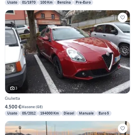
Usato
01/1970
100 Km
Benzina
Pre-Euro
3
Giulietta
4.500 €
Masone
(
GE
)
Usato
05/2012
194000 Km
Diesel
Manuale
Euro 5