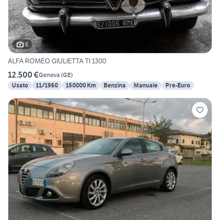
6
ALFA ROMEO GIULIETTA TI 1300
12.500 €
Genova
(
GE
)
Usato
11/1960
150000 Km
Benzina
Manuale
Pre-Euro