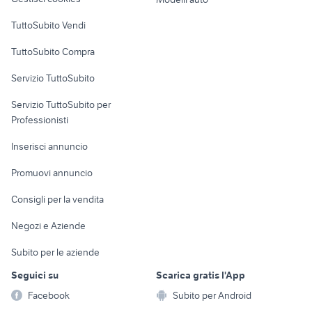
Case vacanza
TuttoSubito Vendi
Uffici e Locali
TuttoSubito Compra
commerciali
Servizio TuttoSubito
elettronica
per la casa e la
sports e hobby
Servizio TuttoSubito per
persona
Informatica
Animali
Professionisti
Arredamento e
Console e
Accessori per
Casalinghi
Inserisci annuncio
Videogiochi
animali
Elettrodomestici
Promuovi annuncio
Audio/Video
Musica e Film
Giardino e Fai da te
Consigli per la vendita
Fotografia
Libri e Riviste
Abbigliamento e
Negozi e Aziende
Telefonia
Strumenti Musicali
Accessori
Subito per le aziende
Sports
Tutto per i bambini
Seguici su
Scarica gratis l'App
Biciclette
Facebook
Subito per Android
Collezionismo