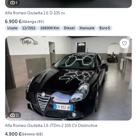
6
Alfa Romeo Giulietta 1.6 D 105 cv
6.900 €
Albenga
(
SV
)
Usato
12/2011
168000 Km
Diesel
Manuale
Euro 5
11
Alfa Romeo Giulietta 1.6 JTDm-2 105 CV Distinctive
4.900 €
Genova
(
GE
)