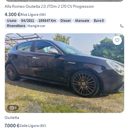
Alfa Romeo Giulietta 2.0 JTDm-2 170 CV Progression
4.300 €
Riva Ligure
(
IM
)
Usato
04/2011
199847 Km
Diesel
Manuale
Euro 5
Rivenditore
Nangio car
6
Giulietta
7.000 €
Celle Ligure
(
SV
)