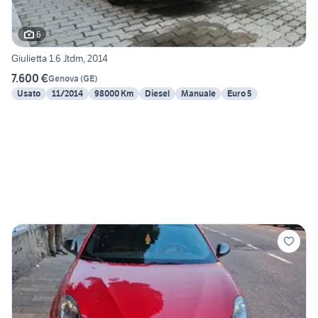
6
Giulietta 1.6 Jtdm, 2014
7.600 €
Genova
(
GE
)
Usato
11/2014
98000 Km
Diesel
Manuale
Euro 5