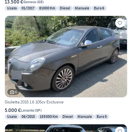
13.500 €
Genova
(
GE
)
Usato
01/2017
81000 Km
Diesel
Manuale
Euro 6
6
Giulietta 2015 1.6 105cv Exclusive
5.000 €
Levanto
(
SP
)
Usato
06/2015
155000 Km
Diesel
Manuale
Euro 5