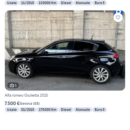
Usato
11/2010
130000 Km
Diesel
Manuale
Euro 5
5
Alfa romeo Giulietta 2015
7.500 €
Genova
(
GE
)
Usato
01/2015
175000 Km
Diesel
Manuale
Euro 5