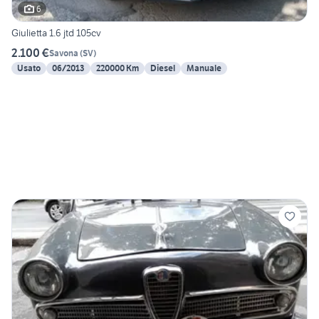
6
Giulietta 1.6 jtd 105cv
2.100 €
Savona
(
SV
)
Usato
06/2013
220000 Km
Diesel
Manuale