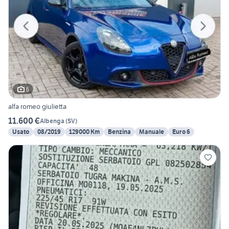
6
alfa romeo giulietta
11.600 €
Albenga
(
SV
)
Usato
08/2019
129000 Km
Benzina
Manuale
Euro 6