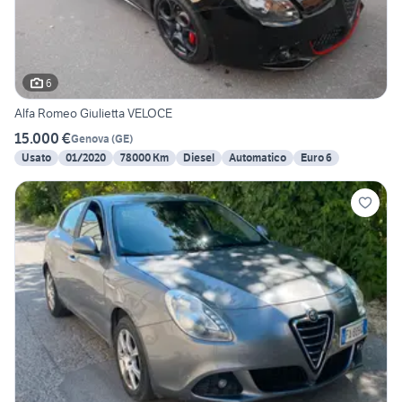
6
Alfa Romeo Giulietta VELOCE
15.000 €
Genova
(
GE
)
Usato
01/2020
78000 Km
Diesel
Automatico
Euro 6