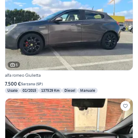
6
alfa romeo Giulietta
7.500 €
Sarzana
(
SP
)
Usato
02/2015
137529 Km
Diesel
Manuale