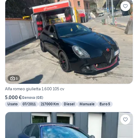
6
Alfa romeo giulietta 1.600 105 cv
5.000 €
Genova
(
GE
)
Usato
07/2011
217000 Km
Diesel
Manuale
Euro 5