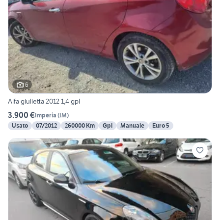
6
Alfa giulietta 2012 1,4 gpl
3.900 €
Imperia
(
IM
)
Usato
07/2012
260000 Km
Gpl
Manuale
Euro 5