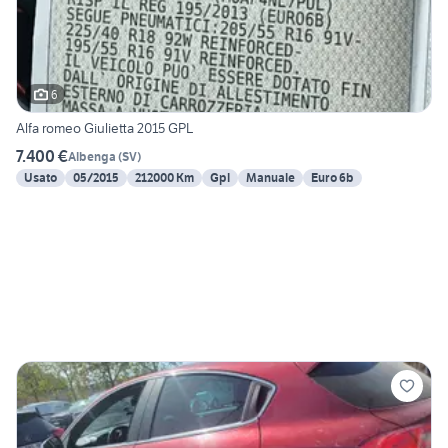
6
Alfa romeo Giulietta 2015 GPL
7.400 €
Albenga
(
SV
)
Usato
05/2015
212000 Km
Gpl
Manuale
Euro 6b