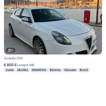
5
Giulietta 1750
6.800 €
Lavagna
(
GE
)
Usato
06/2012
190000 Km
Benzina
Manuale
Euro 5