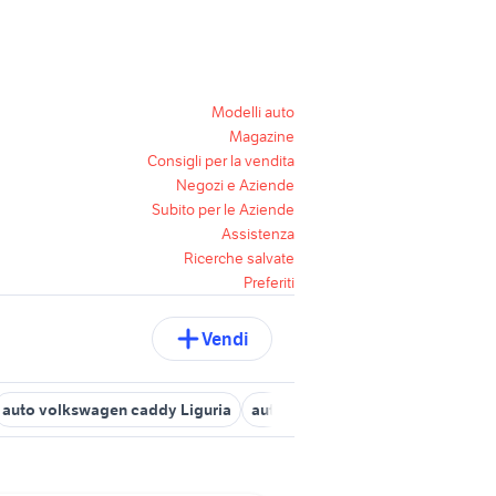
Modelli auto
Magazine
Consigli per la vendita
Negozi e Aziende
Subito per le Aziende
Assistenza
Ricerche salvate
Preferiti
Vendi
auto volkswagen caddy Liguria
auto citroen c4 cactus Liguria
a