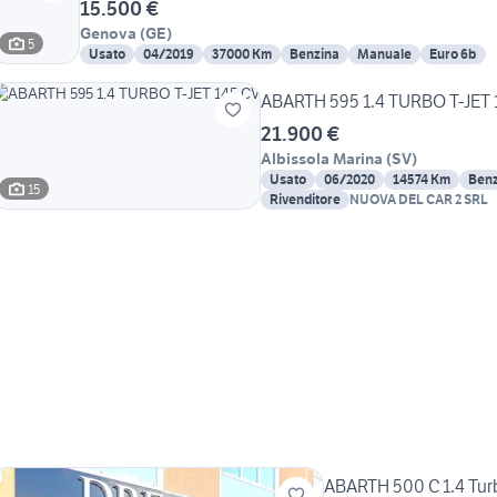
15.500 €
Genova
(
GE
)
5
Usato
04/2019
37000 Km
Benzina
Manuale
Euro 6b
ABARTH 595 1.4 TURBO T-JET 
21.900 €
Albissola Marina
(
SV
)
Usato
06/2020
14574 Km
Benz
15
Rivenditore
NUOVA DEL CAR 2 SRL
ABARTH 500 C 1.4 Tur