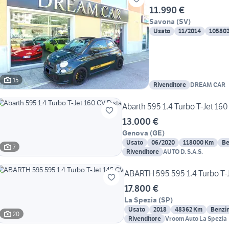
11.990 €
Savona
(
SV
)
Usato
11/2014
10580
15
Rivenditore
DREAM CAR
Abarth 595 1.4 Turbo T-Jet 160
13.000 €
Genova
(
GE
)
Usato
06/2020
118000 Km
Be
7
Rivenditore
AUTO D. S.A.S.
ABARTH 595 595 1.4 Turbo T-
17.800 €
La Spezia
(
SP
)
Usato
2018
48362 Km
Benzi
20
Rivenditore
Vroom Auto La Spezia