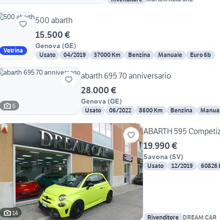
500 abarth
15.500 €
Genova
(
GE
)
Vetrina
Usato
04/2019
37000 Km
Benzina
Manuale
Euro 6b
abarth 695 70 anniversario
28.000 €
Genova
(
GE
)
6
Usato
06/2022
8600 Km
Benzina
Manua
ABARTH 595 Competizi
19.990 €
Savona
(
SV
)
Usato
12/2019
60826
14
Rivenditore
DREAM CAR