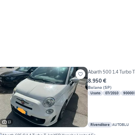
Abarth 500 1.4 Turbo T
8.950 €
Bolano
(
SP
)
Usato
07/2010
90000
13
Rivenditore
AUTOBLU