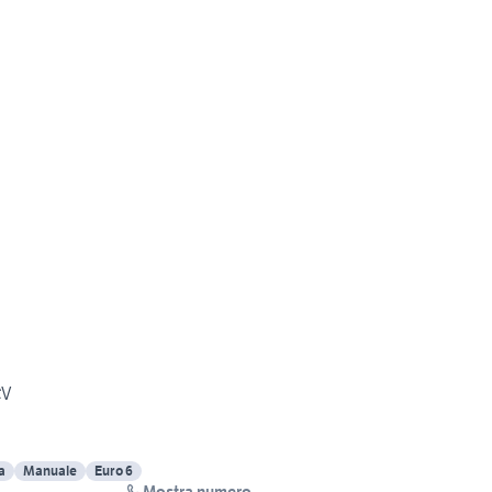
CV
a
Manuale
Euro 6
Mostra numero