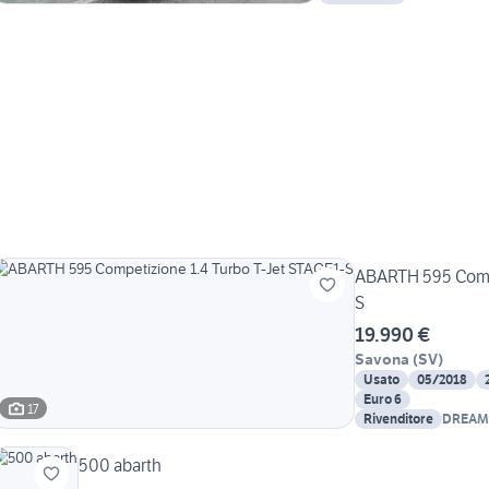
ABARTH 595 Compe
S
19.990 €
Savona
(
SV
)
Usato
05/2018
Euro 6
17
Rivenditore
DREAM
500 abarth