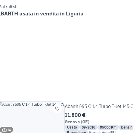
3 risultati
BARTH usata in vendita in Liguria
Abarth 595 C 1.4 Turbo T-Jet 145 
11.800 €
Genova
(
GE
)
Usato
09/2016
95000 Km
Benzin
14
Rivenditore
Martelli Auto SRL