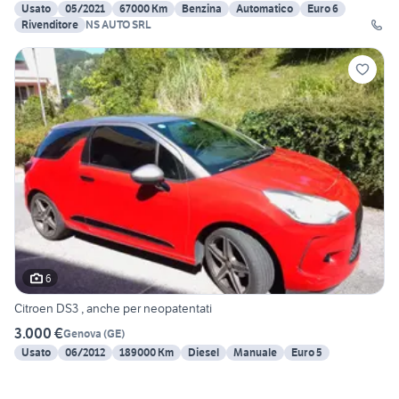
Usato
05/2021
67000 Km
Benzina
Automatico
Euro 6
Rivenditore
NS AUTO SRL
6
Citroen DS3 , anche per neopatentati
3.000 €
Genova
(
GE
)
Usato
06/2012
189000 Km
Diesel
Manuale
Euro 5