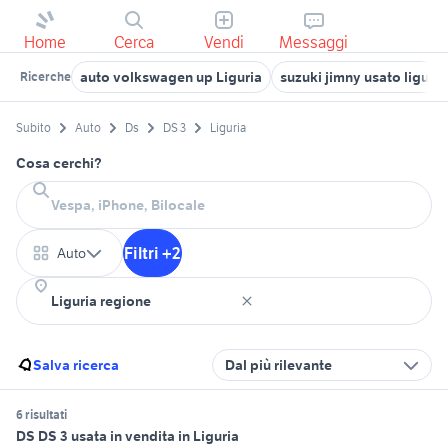
Home
Cerca
Vendi
Messaggi
auto volkswagen up Liguria
suzuki jimny usato liguria
Ricerche
Subito
Auto
Ds
DS 3
Liguria
Cosa cerchi?
Filtri +2
Auto
Salva ricerca
Dal più rilevante
6 risultati
DS DS 3 usata in vendita in Liguria