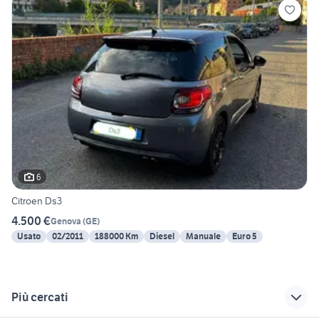
6
Citroen Ds3
4.500 €
Genova
(
GE
)
Usato
02/2011
188000 Km
Diesel
Manuale
Euro 5
Più cercati