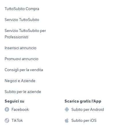
Uffici e Locali
TuttoSubito Compra
commerciali
Servizio TuttoSubito
elettronica
per la casa e la
sports e hobby
Servizio TuttoSubito per
persona
Informatica
Animali
Professionisti
Arredamento e
Console e
Accessori per
Casalinghi
Inserisci annuncio
Videogiochi
animali
Elettrodomestici
Promuovi annuncio
Audio/Video
Musica e Film
Giardino e Fai da te
Consigli per la vendita
Fotografia
Libri e Riviste
Abbigliamento e
Negozi e Aziende
Telefonia
Strumenti Musicali
Accessori
Subito per le aziende
Sports
Tutto per i bambini
Seguici su
Scarica gratis l'App
Biciclette
Facebook
Subito per Android
Collezionismo
TikTok
Subito per iOS