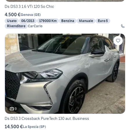
Ds DS3 3 1.6 VTi 120 So Chic
4.500 €
Genova
(
GE
)
Usato
06/2013
179000 Km
Benzina
Manuale
Euro 5
Rivenditore
CarCarlo
9
Ds DS3 3 Crossback PureTech 130 aut. Business
14.500 €
La Spezia
(
SP
)