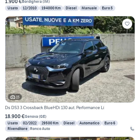
1.900 €
Bordighera
(
IM
)
Usato
12/2010
194000 Km
Diesel
Manuale
Euro 5
15
Ds DS3 3 Crossback BlueHDi 130 aut. Performance Li
18.900 €
Genova
(
GE
)
Usato
02/2022
29500 Km
Diesel
Automatico
Euro 6
Rivenditore
Ronco Auto