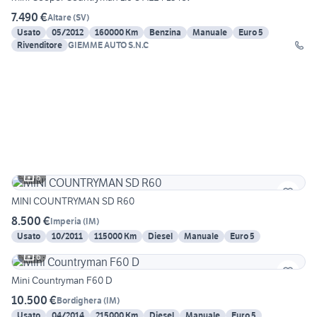
7.490 €
Altare
(
SV
)
Usato
05/2012
160000 Km
Benzina
Manuale
Euro 5
Rivenditore
GIEMME AUTO S.N.C
6
MINI COUNTRYMAN SD R60
8.500 €
Imperia
(
IM
)
Usato
10/2011
115000 Km
Diesel
Manuale
Euro 5
6
Mini Countryman F60 D
10.500 €
Bordighera
(
IM
)
Usato
04/2014
215000 Km
Diesel
Manuale
Euro 5