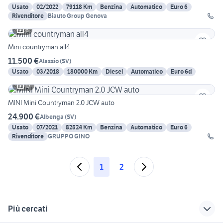
Usato
02/2022
79118 Km
Benzina
Automatico
Euro 6
Rivenditore
Biauto Group Genova
6
Mini countryman all4
11.500 €
Alassio
(
SV
)
Usato
03/2018
180000 Km
Diesel
Automatico
Euro 6d
17
MINI Mini Countryman 2.0 JCW auto
24.900 €
Albenga
(
SV
)
Usato
07/2021
82524 Km
Benzina
Automatico
Euro 6
Rivenditore
GRUPPO GINO
1
2
Più cercati