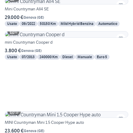
Mini Countryman All4 SE
29.000 €
Genova
(
GE
)
Usato
09/2022
50150 Km
Mild Hybrid Benzina
Automatico
6
mini Countryman Cooper d
3.800 €
Genova
(
GE
)
Usato
07/2013
240000 Km
Diesel
Manuale
Euro 5
18
MINI Countryman Mini 1.5 Cooper Hype auto
23.600 €
Genova
(
GE
)