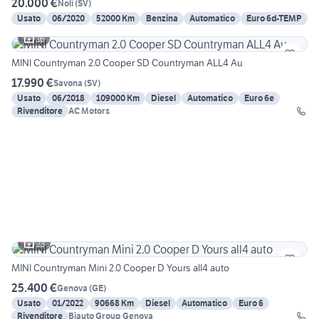
20.000 €
Noli
(
SV
)
Usato
06/2020
52000 Km
Benzina
Automatico
Euro 6d-TEMP
16
MINI Countryman 2.0 Cooper SD Countryman ALL4 Au
17.990 €
Savona
(
SV
)
Usato
06/2018
109000 Km
Diesel
Automatico
Euro 6e
Rivenditore
AC Motors
23
MINI Countryman Mini 2.0 Cooper D Yours all4 auto
25.400 €
Genova
(
GE
)
Usato
01/2022
90668 Km
Diesel
Automatico
Euro 6
Rivenditore
Biauto Group Genova