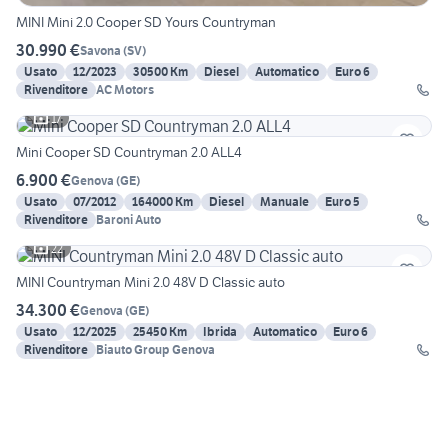
MINI Mini 2.0 Cooper SD Yours Countryman
30.990 €
Savona
(
SV
)
Usato
12/2023
30500 Km
Diesel
Automatico
Euro 6
Rivenditore
AC Motors
17
Mini Cooper SD Countryman 2.0 ALL4
6.900 €
Genova
(
GE
)
Usato
07/2012
164000 Km
Diesel
Manuale
Euro 5
Rivenditore
Baroni Auto
22
MINI Countryman Mini 2.0 48V D Classic auto
34.300 €
Genova
(
GE
)
Usato
12/2025
25450 Km
Ibrida
Automatico
Euro 6
Rivenditore
Biauto Group Genova