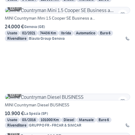
20
MINI Countryman Mini 1.5 Cooper SE Business a...
24.000 €
Genova
(
GE
)
Usato
02/2021
74436 Km
Ibrida
Automatico
Euro 6
Rivenditore
Biauto Group Genova
10
MINI Countryman Diesel BUSINESS
10.900 €
La Spezia
(
SP
)
Usato
03/2016
101000 Km
Diesel
Manuale
Euro 6
Rivenditore
GRUPPO FR - FRCAR & SIMCAR
6