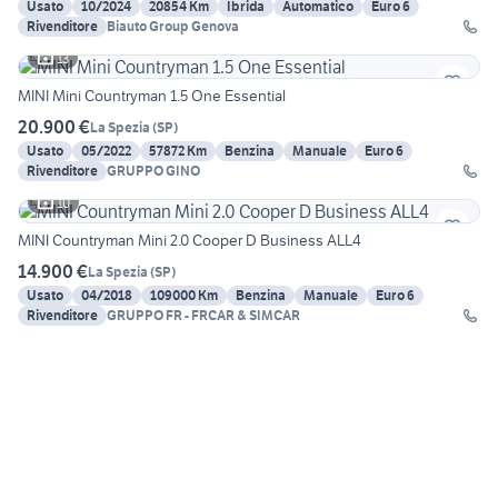
Usato
10/2024
20854 Km
Ibrida
Automatico
Euro 6
Rivenditore
Biauto Group Genova
13
MINI Mini Countryman 1.5 One Essential
20.900 €
La Spezia
(
SP
)
Usato
05/2022
57872 Km
Benzina
Manuale
Euro 6
Rivenditore
GRUPPO GINO
10
MINI Countryman Mini 2.0 Cooper D Business ALL4
14.900 €
La Spezia
(
SP
)
Usato
04/2018
109000 Km
Benzina
Manuale
Euro 6
Rivenditore
GRUPPO FR - FRCAR & SIMCAR