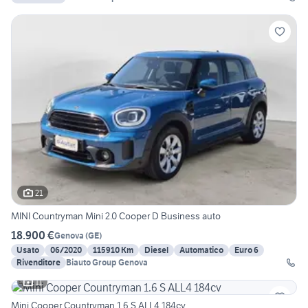
21
MINI Countryman Mini 2.0 Cooper D Business auto
18.900 €
Genova
(
GE
)
Usato
06/2020
115910 Km
Diesel
Automatico
Euro 6
Rivenditore
Biauto Group Genova
11
Mini Cooper Countryman 1.6 S ALL4 184cv