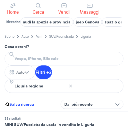
Home
Cerca
Vendi
Messaggi
audi la spezia e provincia
jeep Genova
spazio gen
Ricerche
Subito
Auto
Mini
SUV/Fuoristrada
Liguria
Cosa cerchi?
Filtri +2
Auto
Salva ricerca
Dal più recente
38 risultati
MINI SUV/Fuoristrada usata in vendita in Liguria