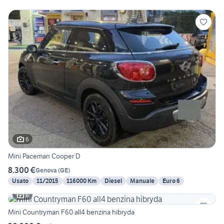
6
Mini Paceman Cooper D
8.300 €
Genova
(
GE
)
Usato
11/2015
116000 Km
Diesel
Manuale
Euro 6
6
Mini Countryman F60 all4 benzina hibryda