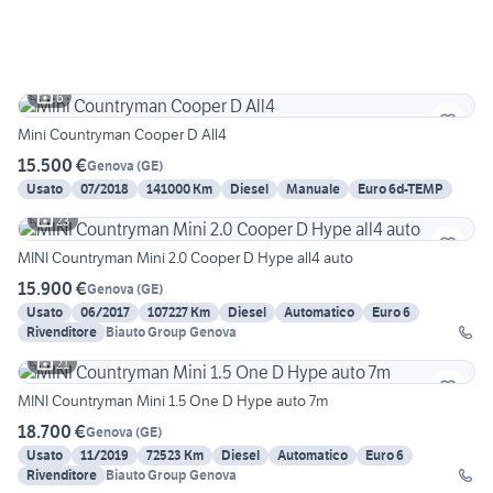
6
Mini Countryman Cooper D All4
15.500 €
Genova
(
GE
)
Usato
07/2018
141000 Km
Diesel
Manuale
Euro 6d-TEMP
23
MINI Countryman Mini 2.0 Cooper D Hype all4 auto
15.900 €
Genova
(
GE
)
Usato
06/2017
107227 Km
Diesel
Automatico
Euro 6
Rivenditore
Biauto Group Genova
21
MINI Countryman Mini 1.5 One D Hype auto 7m
18.700 €
Genova
(
GE
)
Usato
11/2019
72523 Km
Diesel
Automatico
Euro 6
Rivenditore
Biauto Group Genova