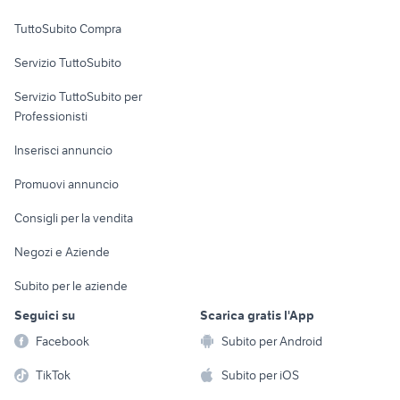
Uffici e Locali
TuttoSubito Compra
commerciali
Servizio TuttoSubito
elettronica
per la casa e la
sports e hobby
Servizio TuttoSubito per
persona
Informatica
Animali
Professionisti
Arredamento e
Console e
Accessori per
Casalinghi
Inserisci annuncio
Videogiochi
animali
Elettrodomestici
Promuovi annuncio
Audio/Video
Musica e Film
Giardino e Fai da te
Consigli per la vendita
Fotografia
Libri e Riviste
Abbigliamento e
Negozi e Aziende
Telefonia
Strumenti Musicali
Accessori
Subito per le aziende
Sports
Tutto per i bambini
Seguici su
Scarica gratis l'App
Biciclette
Facebook
Subito per Android
Collezionismo
TikTok
Subito per iOS