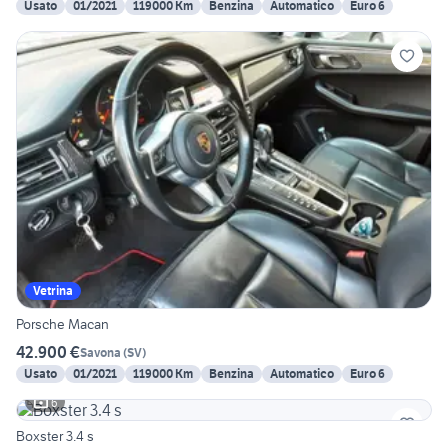
Usato
01/2021
119000 Km
Benzina
Automatico
Euro 6
Vetrina
Porsche Macan
42.900 €
Savona
(
SV
)
Usato
01/2021
119000 Km
Benzina
Automatico
Euro 6
6
Boxster 3.4 s