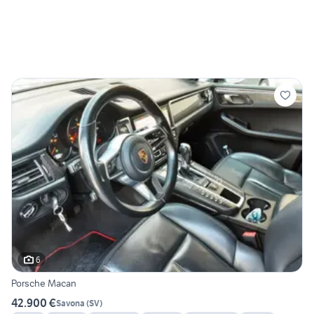
6
Porsche Macan
42.900 €
Savona
(
SV
)