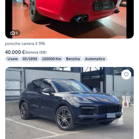
6
porsche carrera 4 996
40.000 €
Genova
(
GE
)
Usato
03/1998
100000 Km
Benzina
Automatico