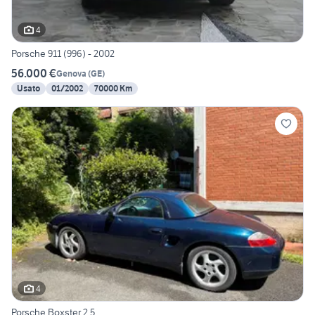
4
Porsche 911 (996) - 2002
56.000 €
Genova
(
GE
)
Usato
01/2002
70000 Km
4
Porsche Boxster 2.5