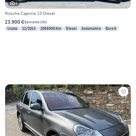
6
Porsche Cajenne 3.0 Diesel
23.900 €
Sanremo
(
IM
)
Usato
12/2014
2056000 Km
Diesel
Automatico
Euro 6