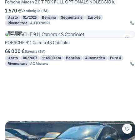
Porsche Macan 2.0 T PDK FULL OPTIONALS NOLEGGIO lu
1.570 €
Ventimiglia
(
IM
)
Usato
01/2025
Benzina
Sequenziale
Euro 6e
Rivenditore
AUTO20SRL
15
PORSCHE 911 Carrera 4S Cabriolet
69.000 €
Savona
(
SV
)
Usato
06/2007
116500 Km
Benzina
Automatico
Euro 4
Rivenditore
AC Motors