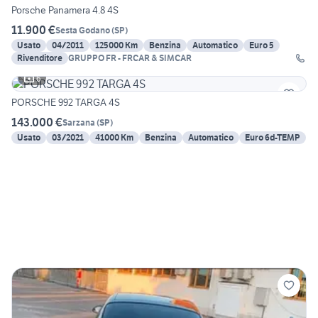
Porsche Panamera 4.8 4S
11.900 €
Sesta Godano
(
SP
)
Usato
04/2011
125000 Km
Benzina
Automatico
Euro 5
Rivenditore
GRUPPO FR - FRCAR & SIMCAR
6
PORSCHE 992 TARGA 4S
143.000 €
Sarzana
(
SP
)
Usato
03/2021
41000 Km
Benzina
Automatico
Euro 6d-TEMP