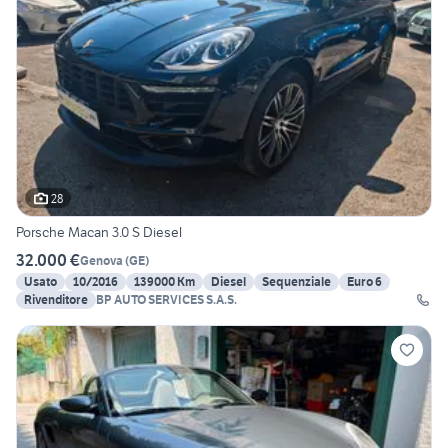
28
Porsche Macan 3.0 S Diesel
32.000 €
Genova
(
GE
)
Usato
10/2016
139000 Km
Diesel
Sequenziale
Euro 6
Rivenditore
BP AUTO SERVICES S.A.S.