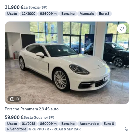
21.900 €
La Spezia
(
SP
)
Usato
12/2000
98600 Km
Benzina
Manuale
Euro 3
10
Porsche Panamera 2.9 4S auto
59.900 €
Sesta Godano
(
SP
)
Usato
01/2018
86000 Km
Benzina
Automatico
Euro 6
Rivenditore
GRUPPO FR - FRCAR & SIMCAR