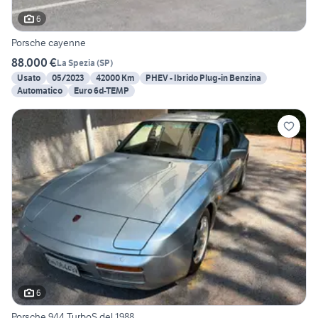
6
Porsche cayenne
88.000 €
La Spezia
(
SP
)
Usato
05/2023
42000 Km
PHEV - Ibrido Plug-in Benzina
Automatico
Euro 6d-TEMP
6
Porsche 944 TurboS del 1988