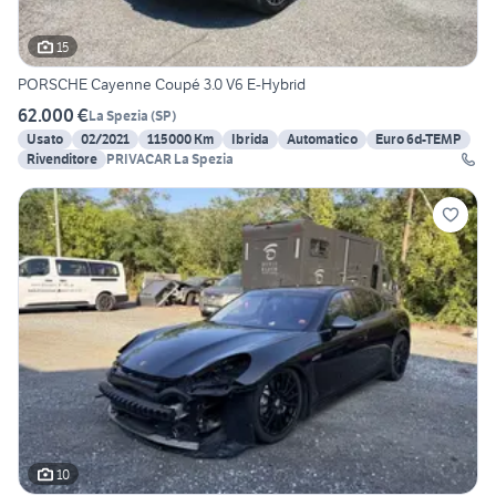
15
PORSCHE Cayenne Coupé 3.0 V6 E-Hybrid
62.000 €
La Spezia
(
SP
)
Usato
02/2021
115000 Km
Ibrida
Automatico
Euro 6d-TEMP
Rivenditore
PRIVACAR La Spezia
10