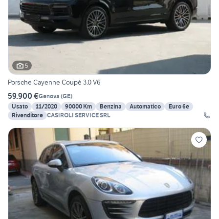
5
Porsche Cayenne Coupé 3.0 V6
59.900 €
Genova
(
GE
)
Usato
11/2020
90000 Km
Benzina
Automatico
Euro 6e
Rivenditore
CASIROLI SERVICE SRL