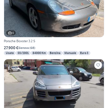
6
Porsche Boxster 3.2 S
27.900 €
Genova
(
GE
)
Usato
03/2001
84000 Km
Benzina
Manuale
Euro 3