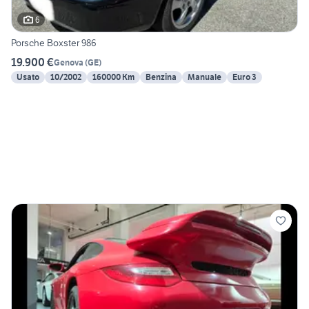
6
Porsche Boxster 986
19.900 €
Genova
(
GE
)
Usato
10/2002
160000 Km
Benzina
Manuale
Euro 3