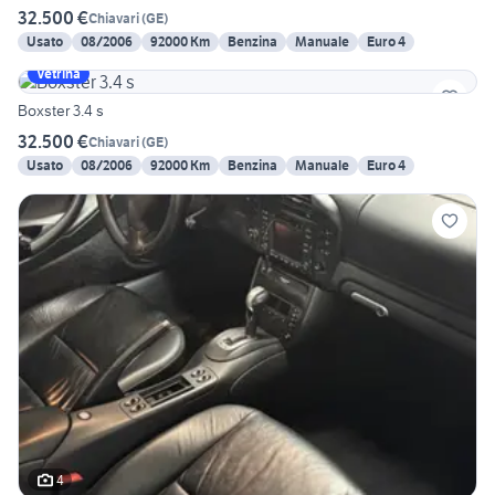
32.500 €
Chiavari
(
GE
)
Usato
08/2006
92000 Km
Benzina
Manuale
Euro 4
Vetrina
Boxster 3.4 s
32.500 €
Chiavari
(
GE
)
Usato
08/2006
92000 Km
Benzina
Manuale
Euro 4
4