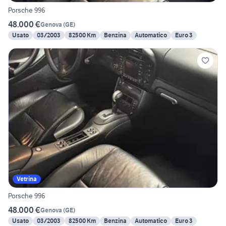
Porsche 996
48.000 €
Genova
(
GE
)
Usato
03/2003
82500 Km
Benzina
Automatico
Euro 3
Vetrina
Porsche 996
48.000 €
Genova
(
GE
)
Usato
03/2003
82500 Km
Benzina
Automatico
Euro 3