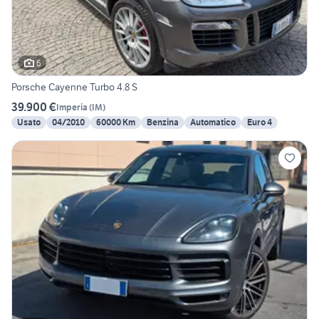
6
Porsche Cayenne Turbo 4.8 S
39.900 €
Imperia
(
IM
)
Usato
04/2010
60000 Km
Benzina
Automatico
Euro 4