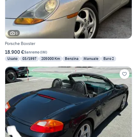
6
Porsche Boxster
18.900 €
Sanremo
(
IM
)
Usato
03/1997
205000 Km
Benzina
Manuale
Euro 2