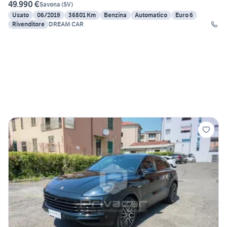
49.990 €
Savona
(
SV
)
Usato
06/2019
36801 Km
Benzina
Automatico
Euro 6
Rivenditore
DREAM CAR