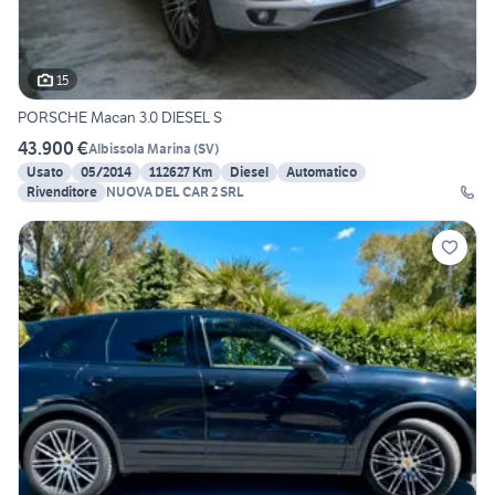
15
PORSCHE Macan 3.0 DIESEL S
43.900 €
Albissola Marina
(
SV
)
Usato
05/2014
112627 Km
Diesel
Automatico
Rivenditore
NUOVA DEL CAR 2 SRL