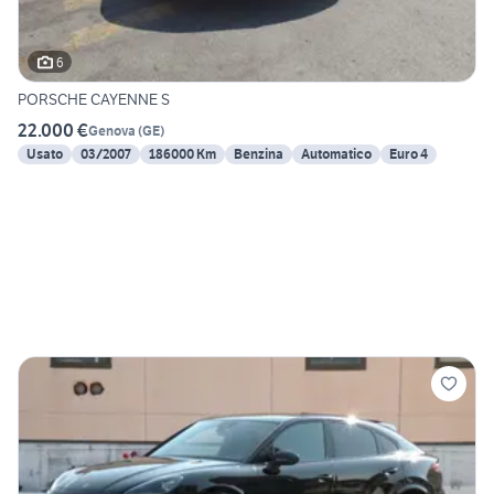
6
PORSCHE CAYENNE S
22.000 €
Genova
(
GE
)
Usato
03/2007
186000 Km
Benzina
Automatico
Euro 4