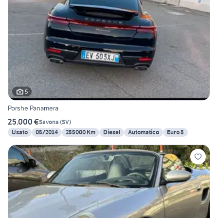
5
Porshe Panamera
25.000 €
Savona
(
SV
)
Usato
05/2014
255000 Km
Diesel
Automatico
Euro 5