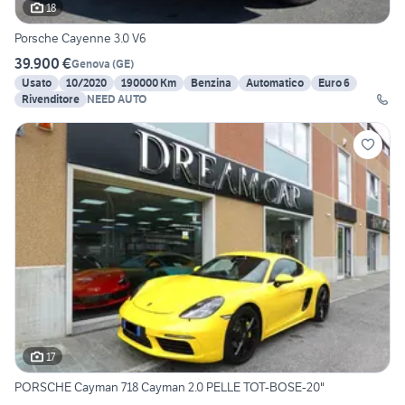
18
Porsche Cayenne 3.0 V6
39.900 €
Genova
(
GE
)
Usato
10/2020
190000 Km
Benzina
Automatico
Euro 6
Rivenditore
NEED AUTO
17
PORSCHE Cayman 718 Cayman 2.0 PELLE TOT-BOSE-20"