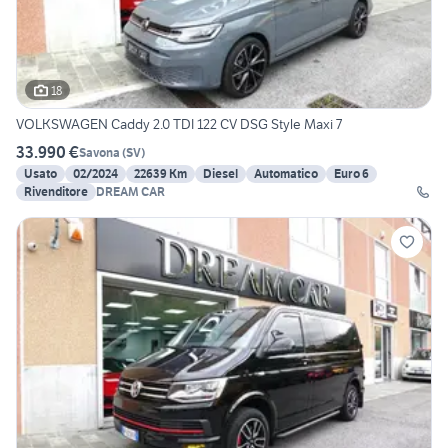
18
VOLKSWAGEN Caddy 2.0 TDI 122 CV DSG Style Maxi 7
33.990 €
Savona
(
SV
)
Usato
02/2024
22639 Km
Diesel
Automatico
Euro 6
Rivenditore
DREAM CAR