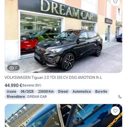
17
VOLKSWAGEN Tiguan 2.0 TDI 193 CV DSG 4MOTION R-L
44.990 €
Savona
(
SV
)
Usato
06/2025
23600 Km
Diesel
Automatico
Euro 6e
Rivenditore
DREAM CAR