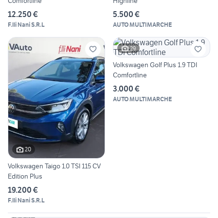
Comfortline
Highline
12.250 €
5.500 €
F.lli Nani S.R.L
AUTO MULTIMARCHE
29
Volkswagen Golf Plus 1.9 TDI
Comfortline
3.000 €
AUTO MULTIMARCHE
20
Volkswagen Taigo 1.0 TSI 115 CV
Edition Plus
19.200 €
F.lli Nani S.R.L