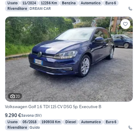
Usato
11/2024
12256 Km
Benzina
Automatico
Euro 6
Rivenditore
DREAM CAR
20
Volkswagen Golf 1.6 TDI 115 CV DSG 5p. Executive B
9.290 €
Savona
(
SV
)
Usato
05/2018
190938 Km
Diesel
Automatico
Euro 6
Rivenditore
Guido