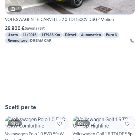
13
VOLKSWAGEN T6 CARVELLE 2.0 TDI 150CV DSG 4Motion
29.900 €
Savona
(
SV
)
Usato
11/2016
117988 Km
Diesel
Automatico
Euro 6
Rivenditore
DREAM CAR
Scelti per te
19
30
Volkswagen Polo 1.0 EVO 59kW
Volkswagen Golf 1.6 TDI DPF 5p.