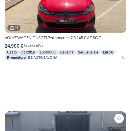
15
VOLKSWAGEN Golf GTI Performance 2.0 245 CV DSG T
24.900 €
Savona
(
SV
)
Usato
03/2019
90000 Km
Benzina
Sequenziale
Euro 6
Rivenditore
BB AUTO SAVONA