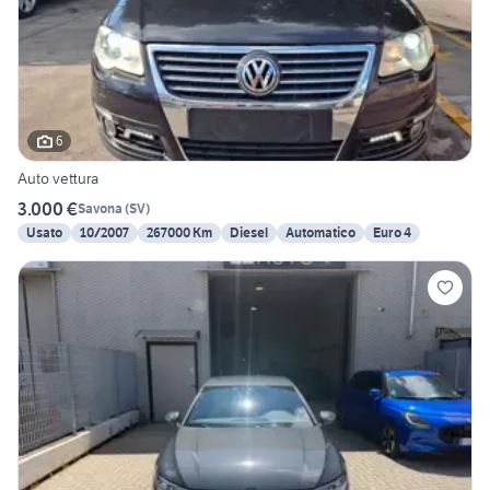
6
Auto vettura
3.000 €
Savona
(
SV
)
Usato
10/2007
267000 Km
Diesel
Automatico
Euro 4