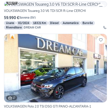
25
VOLKSWAGEN Touareg 3.0 V6 TDI SCR R-Line CERCHI
59.990 €
Savona
(
SV
)
Usato
02/2024
18321 Km
Diesel
Automatico
Euro 6e
Rivenditore
DREAM CAR
17
VOLKSWAGEN Polo 2.0 TSI DSG GTI PANO-ALCANTARA-1