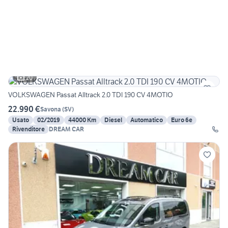
20
VOLKSWAGEN Passat Alltrack 2.0 TDI 190 CV 4MOTIO
22.990 €
Savona
(
SV
)
Usato
02/2019
44000 Km
Diesel
Automatico
Euro 6e
Rivenditore
DREAM CAR