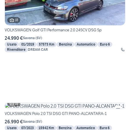
18
VOLKSWAGEN Golf GTI Performance 2.0 245CV DSG 5p
24.990 €
Savona
(
SV
)
Usato
01/2019
57573 Km
Benzina
Automatico
Euro 6
Rivenditore
DREAM CAR
18
VOLKSWAGEN Polo 2.0 TSI DSG GTI PANO-ALCANTARA-1
26.990 €
Savona
(
SV
)
Usato
07/2023
15942 Km
Benzina
Automatico
Euro 6