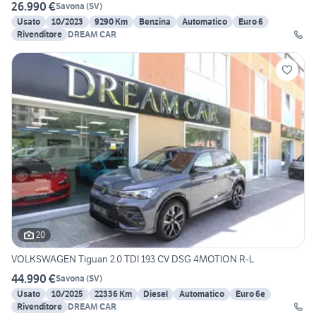
26.990 €
Savona
(
SV
)
Usato
10/2023
9290 Km
Benzina
Automatico
Euro 6
Rivenditore
DREAM CAR
20
VOLKSWAGEN Tiguan 2.0 TDI 193 CV DSG 4MOTION R-L
44.990 €
Savona
(
SV
)
Usato
10/2025
22336 Km
Diesel
Automatico
Euro 6e
Rivenditore
DREAM CAR