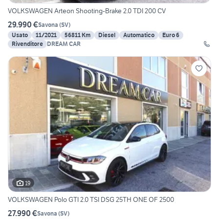
VOLKSWAGEN Arteon Shooting-Brake 2.0 TDI 200 CV
29.990 €
Savona
(
SV
)
Usato
11/2021
56811 Km
Diesel
Automatico
Euro 6
Rivenditore
DREAM CAR
19
VOLKSWAGEN Polo GTI 2.0 TSI DSG 25TH ONE OF 2500
27.990 €
Savona
(
SV
)