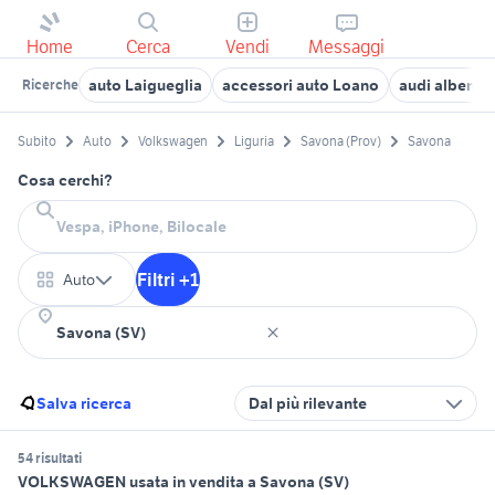
Home
Cerca
Vendi
Messaggi
auto Laigueglia
accessori auto Loano
audi albenga
Ricerche
Subito
Auto
Volkswagen
Liguria
Savona (Prov)
Savona
Cosa cerchi?
Filtri +1
Auto
Salva ricerca
Dal più rilevante
54 risultati
VOLKSWAGEN usata in vendita a Savona (SV)