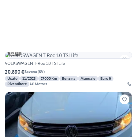
13
VOLKSWAGEN T-Roc 1.0 TSI Life
20.890 €
Savona
(
SV
)
Usato
11/2023
27000 Km
Benzina
Manuale
Euro 6
Rivenditore
AC Motors