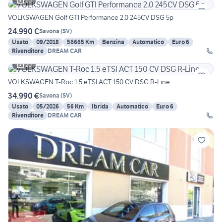
20
VOLKSWAGEN Golf GTI Performance 2.0 245CV DSG 5p
24.990 €
Savona
(
SV
)
Usato
09/2018
56665 Km
Benzina
Automatico
Euro 6
Rivenditore
DREAM CAR
20
VOLKSWAGEN T-Roc 1.5 eTSI ACT 150 CV DSG R-Line
34.990 €
Savona
(
SV
)
Usato
05/2026
56 Km
Ibrida
Automatico
Euro 6
Rivenditore
DREAM CAR