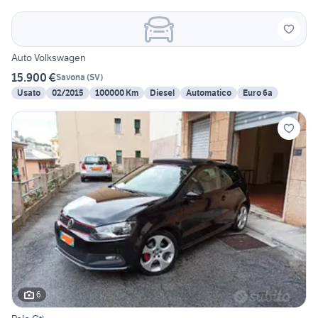
Auto Volkswagen
15.900 €
Savona
(
SV
)
Usato
02/2015
100000 Km
Diesel
Automatico
Euro 6a
6