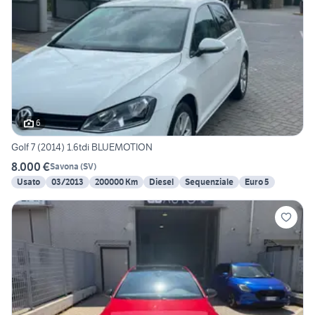
6
Golf 7 (2014) 1.6tdi BLUEMOTION
8.000 €
Savona
(
SV
)
Usato
03/2013
200000 Km
Diesel
Sequenziale
Euro 5