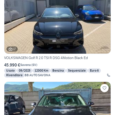
17
VOLKSWAGEN Golf R 2.0 TSI R DSG 4Motion Black Ed
45.990 €
Savona
(
SV
)
Usato
09/2025
12000 Km
Benzina
Sequenziale
Euro 6
Rivenditore
BB AUTO SAVONA