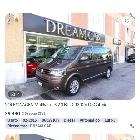
16
VOLKSWAGEN Multivan T6 2.0 BiTDI 180CV DSG 4 Mot
29.990 €
Savona
(
SV
)
Usato
02/2015
86029 Km
Diesel
Automatico
Euro 5
Rivenditore
DREAM CAR