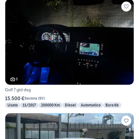
6
Golf 7 gtd dsg
15.500 €
Savona
(
SV
)
Usato
11/2017
200000 Km
Diesel
Automatico
Euro 6b