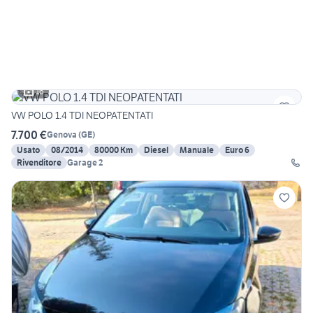
16
VW POLO 1.4 TDI NEOPATENTATI
7.700 €
Genova
(
GE
)
Usato
08/2014
80000 Km
Diesel
Manuale
Euro 6
Rivenditore
Garage 2