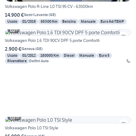
Volkswagen Polo R-Line 1.0 TSI 95 CV - 63500km
14.900 €
Sestri Levante
(
GE
)
Usato
01/2019
65300 Km
Benzina
Manuale
Euro 6d-TEMP
9
Volkswagen Polo 1.6 TDI 90CV DPF 5 porte Comfortli
2.900 €
Genova
(
GE
)
Usato
01/2012
180000 Km
Diesel
Manuale
Euro 5
Rivenditore
Delfini Auto
15
Volkswagen Polo 1.0 TSI Style