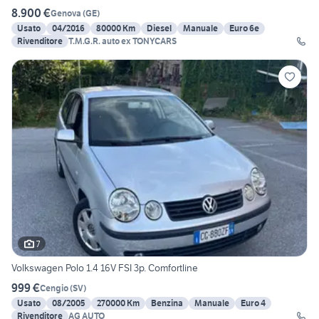
8.900 €
Genova
(
GE
)
Usato
04/2016
80000 Km
Diesel
Manuale
Euro 6e
Rivenditore
T.M.G.R. auto ex TONYCARS
7
Volkswagen Polo 1.4 16V FSI 3p. Comfortline
999 €
Cengio
(
SV
)
Usato
08/2005
270000 Km
Benzina
Manuale
Euro 4
Rivenditore
AG AUTO