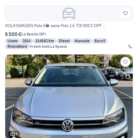
VOLKSWAGEN Polo 5� serie Polo 1.6 TDI 90CV DPF ...
9.500 €
La Spezia
(
SP
)
Usato
2014
134562 Km
Diesel
Manuale
Euro 5
Rivenditore
Vroom Auto La Spezia
6