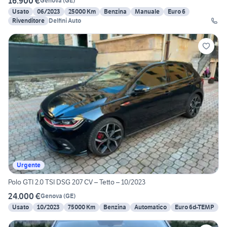
16.900 €
Genova
(
GE
)
Usato
06/2023
25000 Km
Benzina
Manuale
Euro 6
Rivenditore
Delfini Auto
Urgente
Polo GTI 2.0 TSI DSG 207 CV – Tetto – 10/2023
24.000 €
Genova
(
GE
)
Usato
10/2023
75000 Km
Benzina
Automatico
Euro 6d-TEMP