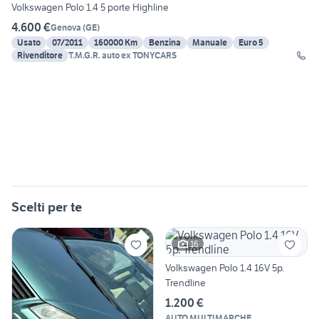
Volkswagen Polo 1.4 5 porte Highline
4.600 €
Genova
(
GE
)
Usato
07/2011
160000 Km
Benzina
Manuale
Euro 5
Rivenditore
T.M.G.R. auto ex TONYCARS
Scelti per te
16
Volkswagen Polo 1.4 16V 5p.
Trendline
1.200 €
AUTO MULTIMARCHE