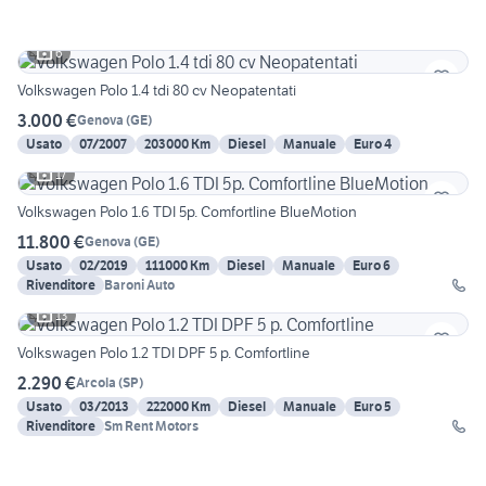
6
Volkswagen Polo 1.4 tdi 80 cv Neopatentati
3.000 €
Genova
(
GE
)
Usato
07/2007
203000 Km
Diesel
Manuale
Euro 4
17
Volkswagen Polo 1.6 TDI 5p. Comfortline BlueMotion
11.800 €
Genova
(
GE
)
Usato
02/2019
111000 Km
Diesel
Manuale
Euro 6
Rivenditore
Baroni Auto
13
Volkswagen Polo 1.2 TDI DPF 5 p. Comfortline
2.290 €
Arcola
(
SP
)
Usato
03/2013
222000 Km
Diesel
Manuale
Euro 5
Rivenditore
Sm Rent Motors