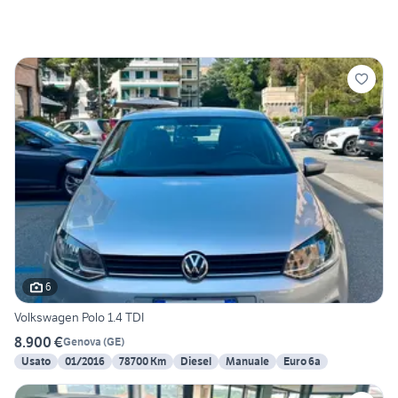
6
Volkswagen Polo 1.4 TDI
8.900 €
Genova
(
GE
)
Usato
01/2016
78700 Km
Diesel
Manuale
Euro 6a