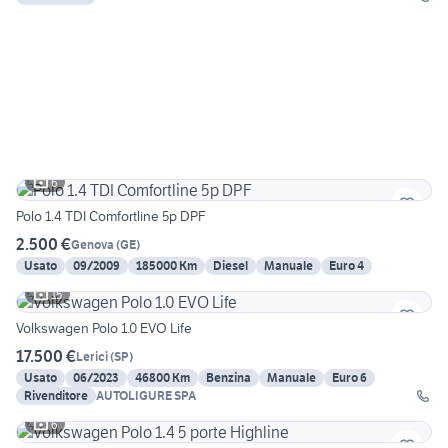
6
Polo 1.4 TDI Comfortline 5p DPF
2.500 €
Genova
(
GE
)
Usato
09/2009
185000 Km
Diesel
Manuale
Euro 4
15
Volkswagen Polo 1.0 EVO Life
17.500 €
Lerici
(
SP
)
Usato
06/2023
46800 Km
Benzina
Manuale
Euro 6
Rivenditore
AUTOLIGURE SPA
6