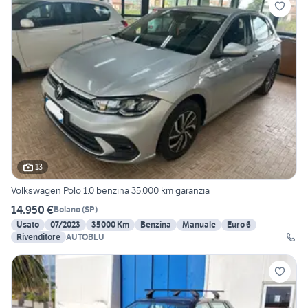
13
Volkswagen Polo 1.0 benzina 35.000 km garanzia
14.950 €
Bolano
(
SP
)
Usato
07/2023
35000 Km
Benzina
Manuale
Euro 6
Rivenditore
AUTOBLU