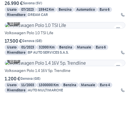
26.990 €
Savona
(
SV
)
Usato
07/2023
15942 Km
Benzina
Automatico
Euro 6
Rivenditore
DREAM CAR
17
Volkswagen Polo 1.0 TSI Life
17.500 €
Genova
(
GE
)
Usato
01/2023
32000 Km
Benzina
Manuale
Euro 6
Rivenditore
BP AUTO SERVICES S.A.S.
16
Volkswagen Polo 1.4 16V 5p. Trendline
1.200 €
Genova
(
GE
)
Usato
11/2003
1300000 Km
Benzina
Manuale
Euro 4
Rivenditore
AUTO MULTIMARCHE