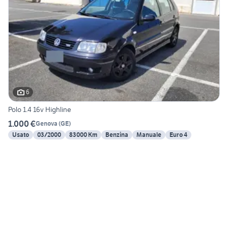
6
Polo 1.4 16v Highline
1.000 €
Genova
(
GE
)
Usato
03/2000
83000 Km
Benzina
Manuale
Euro 4