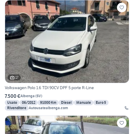
17
Volkswagen Polo 1.6 TDI 90CV DPF 5 porte R-Line
7.500 €
Albenga
(
SV
)
Usato
06/2012
91000 Km
Diesel
Manuale
Euro 5
Rivenditore
Autousatealbenga.com