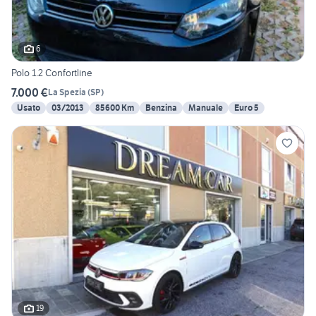
6
Polo 1.2 Confortline
7.000 €
La Spezia
(
SP
)
Usato
03/2013
85600 Km
Benzina
Manuale
Euro 5
19