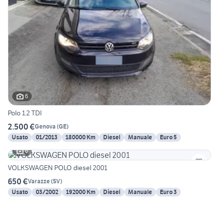
6
Polo 1.2 TDI
2.500 €
Genova
(
GE
)
Usato
01/2013
180000 Km
Diesel
Manuale
Euro 5
6
VOLKSWAGEN POLO diesel 2001
650 €
Varazze
(
SV
)
Usato
03/2002
192000 Km
Diesel
Manuale
Euro 3