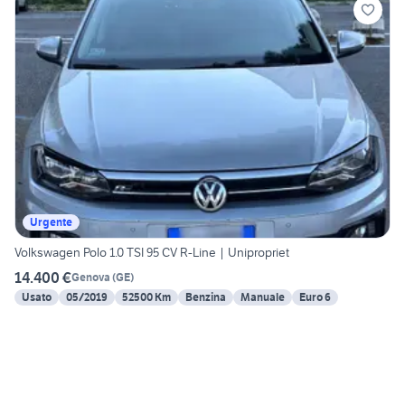
Urgente
Volkswagen Polo 1.0 TSI 95 CV R-Line | Unipropriet
14.400 €
Genova
(
GE
)
Usato
05/2019
52500 Km
Benzina
Manuale
Euro 6