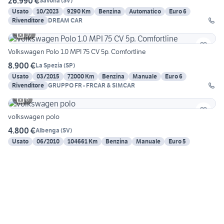
26.990 €
Savona
(
SV
)
Usato
10/2023
9290 Km
Benzina
Automatico
Euro 6
Rivenditore
DREAM CAR
10
Volkswagen Polo 1.0 MPI 75 CV 5p. Comfortline
8.900 €
La Spezia
(
SP
)
Usato
03/2015
72000 Km
Benzina
Manuale
Euro 6
Rivenditore
GRUPPO FR - FRCAR & SIMCAR
6
volkswagen polo
4.800 €
Albenga
(
SV
)
Usato
06/2010
104661 Km
Benzina
Manuale
Euro 5