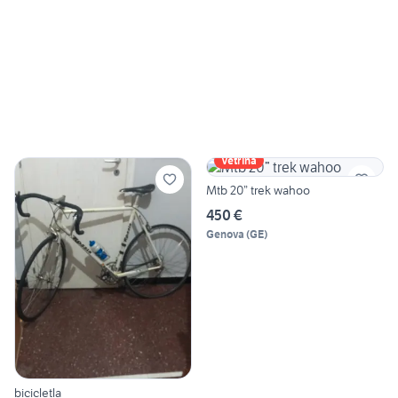
Vetrina
Mtb 20” trek wahoo
450 €
Genova
(
GE
)
bicicletla