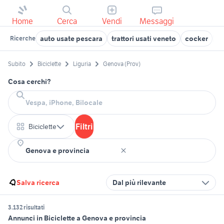
Home
Cerca
Vendi
Messaggi
auto usate pescara
trattori usati veneto
cocker
y
Ricerche
Subito
Biciclette
Liguria
Genova (Prov)
Cosa cerchi?
Filtri
Biciclette
Salva ricerca
Dal più rilevante
3.132 risultati
Annunci in Biciclette a Genova e provincia