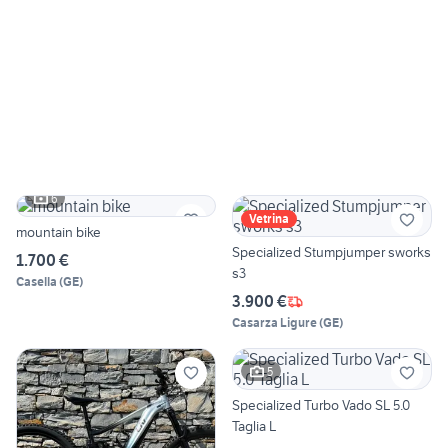
6
Vetrina
mountain bike
Specialized Stumpjumper sworks
1.700 €
s3
Casella
(
GE
)
3.900 €
Casarza Ligure
(
GE
)
5
Specialized Turbo Vado SL 5.0
Taglia L