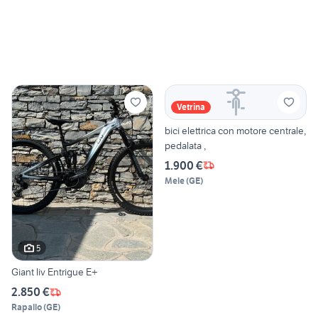
Vetrina
bici elettrica con motore centrale,
pedalata ,
1.900 €
Mele
(
GE
)
5
Giant liv Entrigue E+
2.850 €
Rapallo
(
GE
)