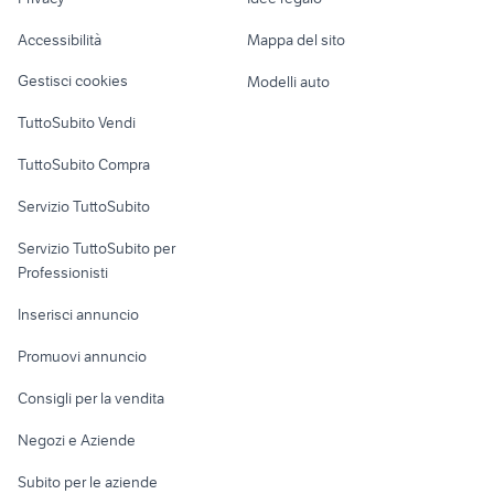
Garage e box
case in vendita favara
troncatrice legno
Caravan e Camper
Accessibilità
Mappa del sito
gozzo usato napoli
seconda mano Lanciano
Loft, mansarde e
Veicoli commerciali
altro
Gestisci cookies
Modelli auto
Case vacanza
TuttoSubito Vendi
Uffici e Locali
TuttoSubito Compra
commerciali
Servizio TuttoSubito
elettronica
per la casa e la
sports e hobby
Servizio TuttoSubito per
persona
Informatica
Animali
Professionisti
Arredamento e
Console e
Accessori per
Casalinghi
Inserisci annuncio
Videogiochi
animali
Elettrodomestici
Promuovi annuncio
Audio/Video
Musica e Film
Giardino e Fai da te
Consigli per la vendita
Fotografia
Libri e Riviste
Abbigliamento e
Negozi e Aziende
Telefonia
Strumenti Musicali
Accessori
Subito per le aziende
Sports