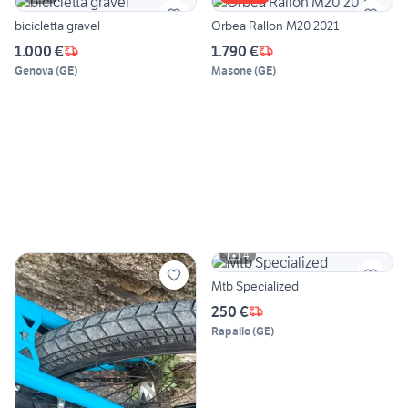
bicicletta gravel
Orbea Rallon M20 2021
1.000 €
1.790 €
Genova
(
GE
)
Masone
(
GE
)
4
Mtb Specialized
250 €
Rapallo
(
GE
)