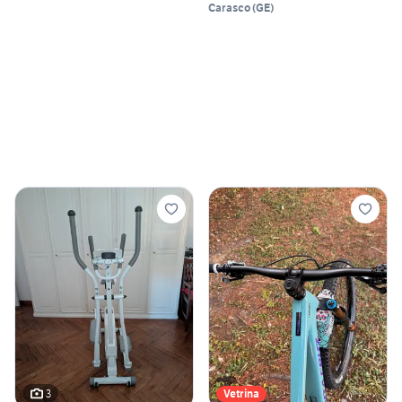
Carasco
(
GE
)
3
Vetrina