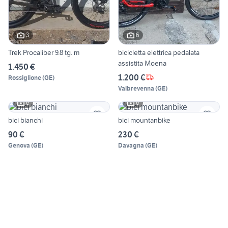
3
6
Trek Procaliber 9.8 tg. m
bicicletta elettrica pedalata
assistita Moena
1.450 €
1.200 €
Rossiglione
(
GE
)
Valbrevenna
(
GE
)
6
6
bici bianchi
bici mountanbike
90 €
230 €
Genova
(
GE
)
Davagna
(
GE
)