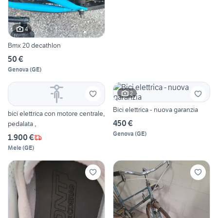
4
Bmx 20 decathlon
50 €
Genova
(
GE
)
2
Bici elettrica - nuova garanzia
bici elettrica con motore centrale,
450 €
pedalata ,
Genova
(
GE
)
1.900 €
Mele
(
GE
)