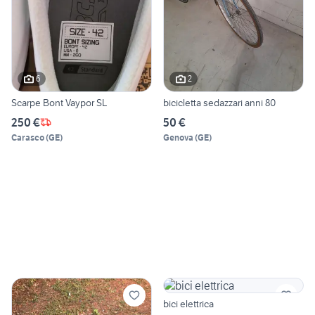
6
2
Scarpe Bont Vaypor SL
bicicletta sedazzari anni 80
250 €
50 €
Carasco
(
GE
)
Genova
(
GE
)
bici elettrica