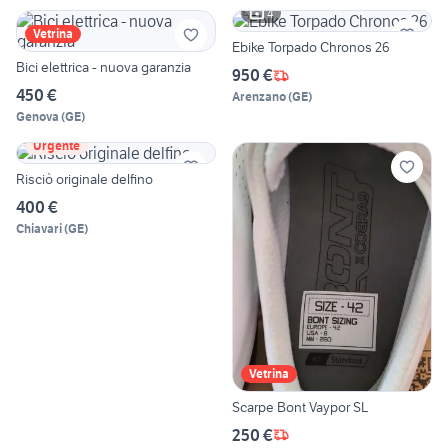
4
Vetrina
Ebike Torpado Chronos 26
Bici elettrica - nuova garanzia
950 €
450 €
Arenzano
(
GE
)
Genova
(
GE
)
Urgente
Risciò originale delfino
400 €
Chiavari
(
GE
)
Vetrina
Scarpe Bont Vaypor SL
250 €