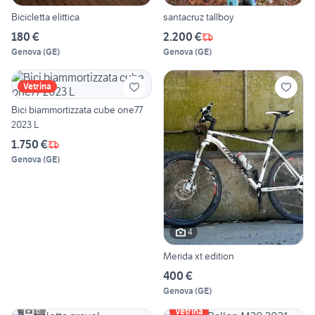
Bicicletta elittica
santacruz tallboy
180 €
2.200 €
Genova
(
GE
)
Genova
(
GE
)
Vetrina
Bici biammortizzata cube one77
2023 L
1.750 €
Genova
(
GE
)
4
Merida xt edition
400 €
Genova
(
GE
)
6
Vetrina