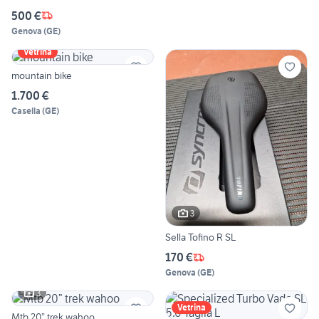
500 €
Genova
(
GE
)
Vetrina
mountain bike
1.700 €
Casella
(
GE
)
3
Sella Tofino R SL
170 €
Genova
(
GE
)
3
Vetrina
Mtb 20” trek wahoo