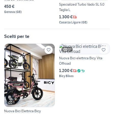
Specialized Turbo Vado SL 5.0
450 €
Taglia L
Genova
(
GE
)
1.300 €
Casarza Ligure
(
GE
)
Scelti per te
12
Nuova Bici elettrica Bicy Vita
Offroad
1.200 €
Bicy Bikes
8
Nuova Bici Elettrica Bicy