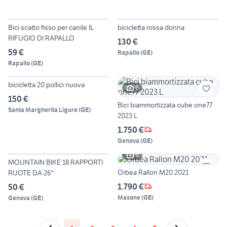
2
Bici scatto fisso per canile IL
bicicletta rossa donna
RIFUGIO DI RAPALLO
130 €
59 €
Rapallo
(
GE
)
Rapallo
(
GE
)
5
bicicletta 20 pollici nuova
6
150 €
Bici biammortizzata cube one77
Santa Margherita Ligure
(
GE
)
2023 L
1.750 €
Genova
(
GE
)
4
6
MOUNTAIN BIKE 18 RAPPORTI
Orbea Rallon M20 2021
RUOTE DA 26"
1.790 €
50 €
Masone
(
GE
)
Genova
(
GE
)