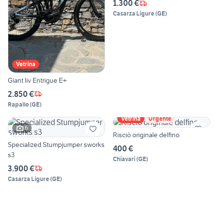
1.300 €
Casarza Ligure
(
GE
)
Vetrina
Giant liv Entrigue E+
2.850 €
Rapallo
(
GE
)
Vetrina
Urgente
6
Risciò originale delfino
Specialized Stumpjumper sworks
400 €
s3
Chiavari
(
GE
)
3.900 €
Casarza Ligure
(
GE
)