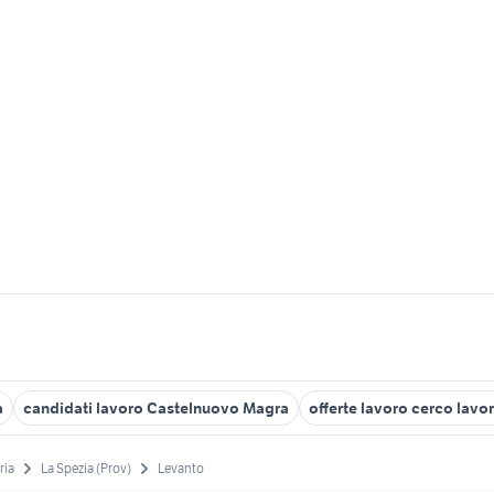
a
candidati lavoro Castelnuovo Magra
offerte lavoro cerco lavo
ria
La Spezia (Prov)
Levanto