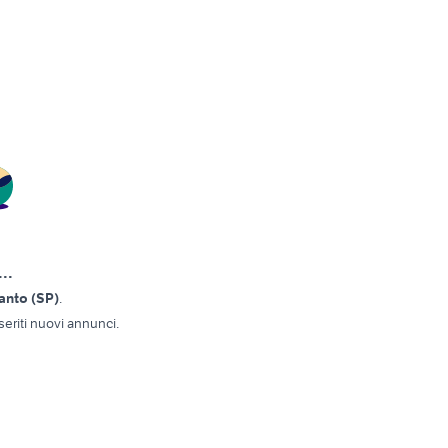
..
nto (SP)
.
eriti nuovi annunci.