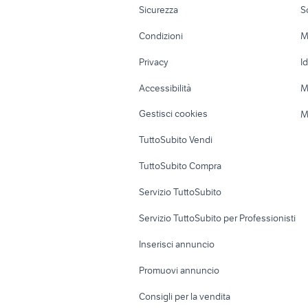
o
offerte lavoro parrucchiera genova
Sicurezza
S
o
Accessori Moto
Terreni e rustic
Condizioni
M
Nautica
Garage e box
Privacy
I
Caravan e Camper
Loft, mansarde 
Accessibilità
M
Veicoli commerciali
Case vacanza
Gestisci cookies
M
Uffici e Locali
TuttoSubito Vendi
commerciali
TuttoSubito Compra
Servizio TuttoSubito
Servizio TuttoSubito per Professionisti
Inserisci annuncio
Promuovi annuncio
Consigli per la vendita