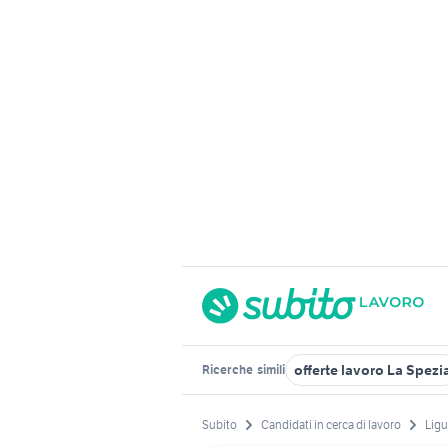
offerte lavoro La Spezi
Ricerche
simili
Subito
Candidati in cerca di lavoro
Ligu