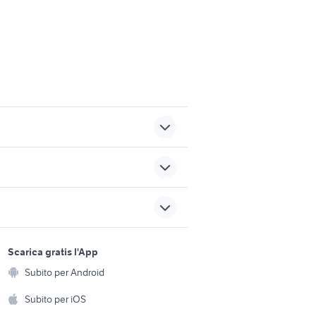
lavoro villabate
atti Torino
lavoro ladispoli
sports e hobby
a
Scarica gratis l'App
triulzi
offerte lavoro polonia
Animali
Subito per Android
ento e
Accessori per animali
blu me bravo
hi
Subito per iOS
Musica e Film