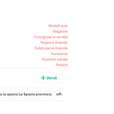
Modelli auto
Magazine
Consigli per la vendita
Negozi e Aziende
Subito per le Aziende
Assistenza
Ricerche salvate
Preferiti
Vendi
ro la spezia La Spezia provincia
offerte lavoro vernazza
lavoro s