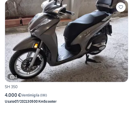
3
SH 350
4.000 €
Ventimiglia
(
IM
)
Usato
07/2021
30500 Km
Scooter