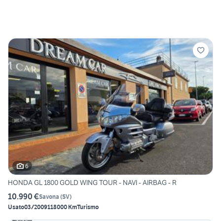
6
HONDA GL 1800 GOLD WING TOUR - NAVI - AIRBAG - R
10.990 €
Savona
(
SV
)
Usato
03/2009
118000 Km
Turismo