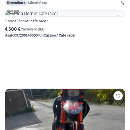
Rivenditore
Milani Moto
6
Honda Hornet cafe racer
4.500 €
Castellaro
(
IM
)
Usato
09/2001
40000 Km
Custom / Café racer