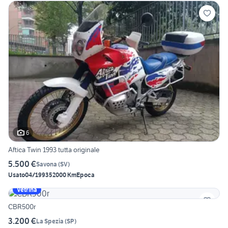
6
Aftica Twin 1993 tutta originale
5.500 €
Savona
(
SV
)
Usato
04/1993
52000 Km
Epoca
Vetrina
CBR500r
3.200 €
La Spezia
(
SP
)