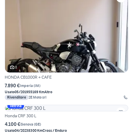
8
HONDA CB1000R + CAFE
7.890 €
Imperia
(
IM
)
Usato
05/2019
55169 Km
Altro
Rivenditore
2E Moto srl
Vetrina
Honda CRF 300 L
4.100 €
Genova
(
GE
)
Usato
04/2023
8300 Km
Cross / Enduro