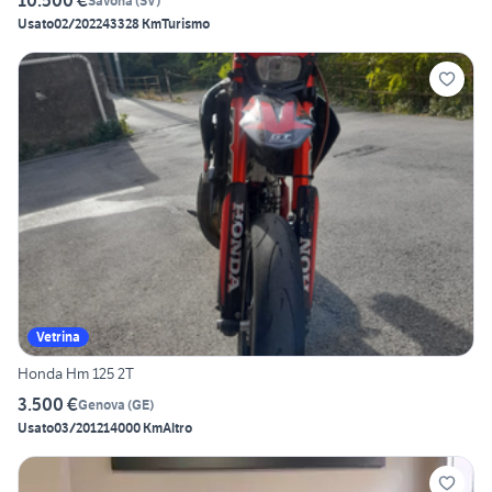
10.500 €
Savona
(
SV
)
Usato
02/2022
43328 Km
Turismo
Vetrina
Honda Hm 125 2T
3.500 €
Genova
(
GE
)
Usato
03/2012
14000 Km
Altro