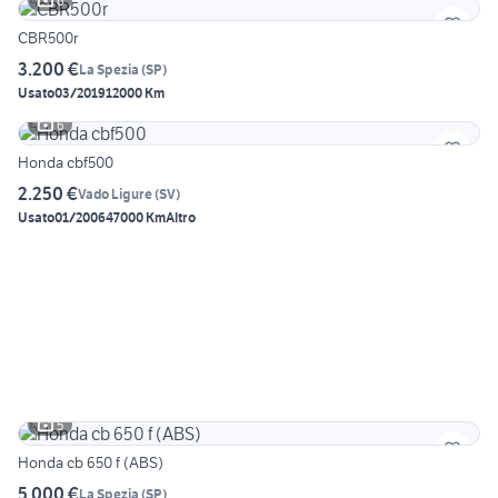
6
CBR500r
3.200 €
La Spezia
(
SP
)
Usato
03/2019
12000 Km
6
Honda cbf500
2.250 €
Vado Ligure
(
SV
)
Usato
01/2006
47000 Km
Altro
5
Honda cb 650 f (ABS)
5.000 €
La Spezia
(
SP
)