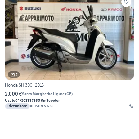
7
Honda SH 300 i 2013
2.000 €
Santa Margherita Ligure
(
GE
)
Usato
04/2013
37930 Km
Scooter
Rivenditore
APPARI S.N.C.