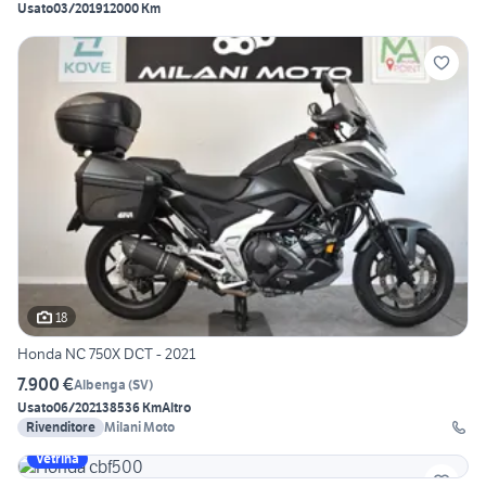
Usato
03/2019
12000 Km
18
Honda NC 750X DCT - 2021
7.900 €
Albenga
(
SV
)
Usato
06/2021
38536 Km
Altro
Rivenditore
Milani Moto
Vetrina