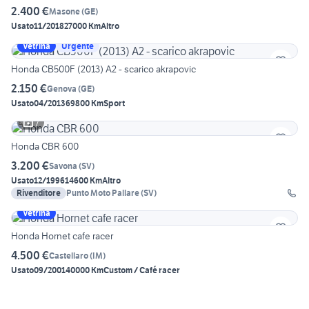
2.400 €
Masone
(
GE
)
Usato
11/2018
27000 Km
Altro
Vetrina
Urgente
Honda CB500F (2013) A2 - scarico akrapovic
2.150 €
Genova
(
GE
)
Usato
04/2013
69800 Km
Sport
7
Honda CBR 600
3.200 €
Savona
(
SV
)
Usato
12/1996
14600 Km
Altro
Rivenditore
Punto Moto Pallare (SV)
Vetrina
Honda Hornet cafe racer
4.500 €
Castellaro
(
IM
)
Usato
09/2001
40000 Km
Custom / Café racer