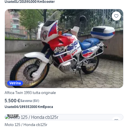
Usato
01/2015
91000 Km
Scooter
Vetrina
Aftica Twin 1993 tutta originale
5.500 €
Savona
(
SV
)
Usato
04/1993
52000 Km
Epoca
2
Moto 125 / Honda cb125r