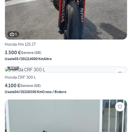
5
Honda Hm 125 2T
3.500 €
Genova
(
GE
)
Usato
03/2012
14000 Km
Altro
5
Honda CRF 300 L
4.100 €
Genova
(
GE
)
Usato
04/2023
8300 Km
Cross / Enduro