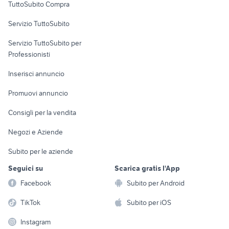
TuttoSubito Compra
commerciali
Servizio TuttoSubito
elettronica
per la casa e la
sports e hobby
Servizio TuttoSubito per
persona
Informatica
Animali
Professionisti
Arredamento e
Console e
Accessori per
Casalinghi
Inserisci annuncio
Videogiochi
animali
Elettrodomestici
Promuovi annuncio
Audio/Video
Musica e Film
Giardino e Fai da te
Consigli per la vendita
Fotografia
Libri e Riviste
Abbigliamento e
Negozi e Aziende
Telefonia
Strumenti Musicali
Accessori
Subito per le aziende
Sports
Tutto per i bambini
Seguici su
Scarica gratis l'App
Biciclette
Facebook
Subito per Android
Collezionismo
TikTok
Subito per iOS
Instagram