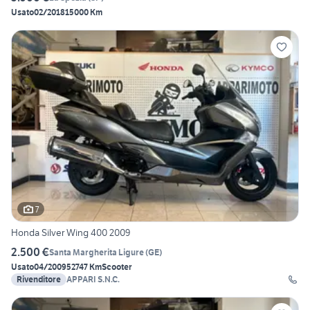
Usato
02/2018
15000 Km
7
Honda Silver Wing 400 2009
2.500 €
Santa Margherita Ligure
(
GE
)
Usato
04/2009
52747 Km
Scooter
Rivenditore
APPARI S.N.C.