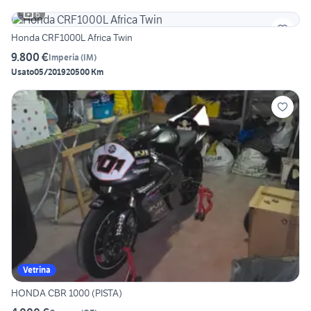
6
Honda CRF1000L Africa Twin
9.800 €
Imperia
(
IM
)
Usato
05/2019
20500 Km
Vetrina
HONDA CBR 1000 (PISTA)