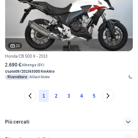
20
Honda CB 500 X - 2013
2.690 €
Albenga
(
SV
)
Usato
09/2013
63000 Km
Altro
Rivenditore
Milani Moto
1
2
3
4
5
Più cercati
Correlati
Richerche simili
Suggerimenti