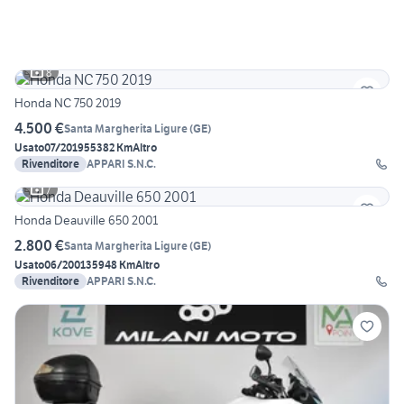
8
Honda NC 750 2019
4.500 €
Santa Margherita Ligure
(
GE
)
Usato
07/2019
55382 Km
Altro
Rivenditore
APPARI S.N.C.
7
Honda Deauville 650 2001
2.800 €
Santa Margherita Ligure
(
GE
)
Usato
06/2001
35948 Km
Altro
Rivenditore
APPARI S.N.C.