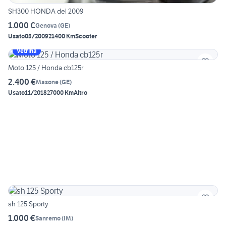
SH300 HONDA del 2009
1.000 €
Genova
(
GE
)
Usato
05/2009
21400 Km
Scooter
Vetrina
Moto 125 / Honda cb125r
2.400 €
Masone
(
GE
)
Usato
11/2018
27000 Km
Altro
sh 125 Sporty
1.000 €
Sanremo
(
IM
)