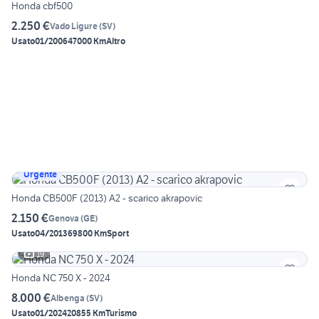
Honda cbf500
2.250 €
Vado Ligure
(
SV
)
Usato
01/2006
47000 Km
Altro
Urgente
Honda CB500F (2013) A2 - scarico akrapovic
2.150 €
Genova
(
GE
)
Usato
04/2013
69800 Km
Sport
19
Honda NC 750 X - 2024
8.000 €
Albenga
(
SV
)
Usato
01/2024
20855 Km
Turismo