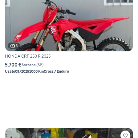
6
HONDA CRF 250 R 2025
5.700 €
Sarzana
(
SP
)
Usato
09/2025
1000 Km
Cross / Enduro