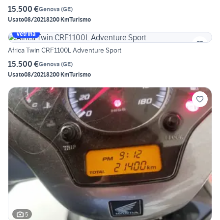
15.500 €
Genova
(
GE
)
Usato
08/2021
8200 Km
Turismo
Vetrina
Africa Twin CRF1100L Adventure Sport
15.500 €
Genova
(
GE
)
Usato
08/2021
8200 Km
Turismo
5