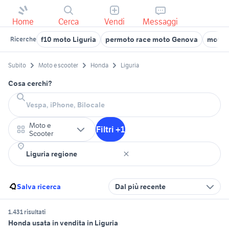
Home
Cerca
Vendi
Messaggi
f10 moto Liguria
permoto race moto Genova
moto u
Ricerche
Subito
Moto e scooter
Honda
Liguria
Cosa cerchi?
Moto e
Filtri +1
Scooter
Salva ricerca
Dal più recente
1.431 risultati
Honda usata in vendita in Liguria