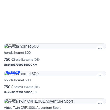
6
honda hornet 600
750 €
Sestri Levante
(
GE
)
Usato
06/1999
56000 Km
Vetrina
honda hornet 600
750 €
Sestri Levante
(
GE
)
Usato
06/1999
56000 Km
6
Africa Twin CRF1100L Adventure Sport