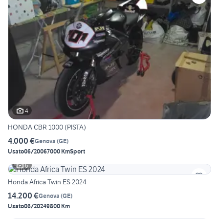
4
HONDA CBR 1000 (PISTA)
4.000 €
Genova
(
GE
)
Usato
06/2006
7000 Km
Sport
6
Honda Africa Twin ES 2024
14.200 €
Genova
(
GE
)
Usato
06/2024
9800 Km