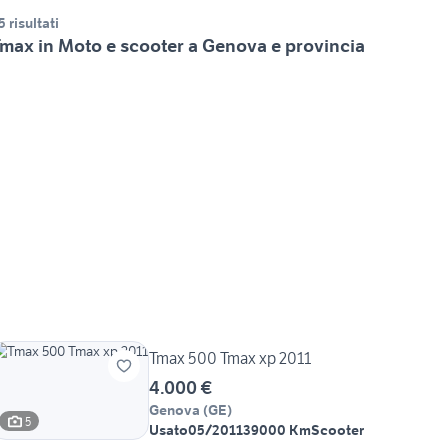
5 risultati
max in Moto e scooter a Genova e provincia
Tmax 500 Tmax xp 2011
4.000 €
Genova
(
GE
)
5
Usato
05/2011
39000 Km
Scooter