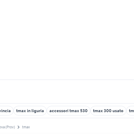
vincia
tmax in liguria
accessori tmax 530
tmax 300 usato
tm
va (Prov)
tmax