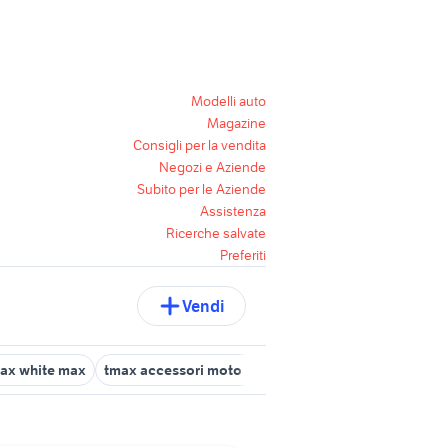
Modelli auto
Magazine
Consigli per la vendita
Negozi e Aziende
Subito per le Aziende
Assistenza
Ricerche salvate
Preferiti
Vendi
ax white max
tmax accessori moto Piemonte
tmax accessori mo