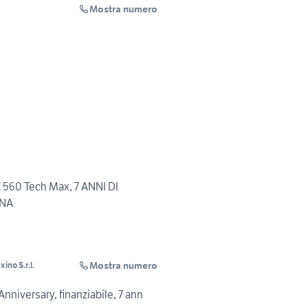
Mostra numero
560 Tech Max, 7 ANNI DI
INA
Mostra numero
xino S.r.l.
nniversary, finanziabile, 7 ann