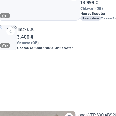
13.999 €
Chiavari
(
GE
)
Nuovo
Scooter
2
Rivenditore
Traxino S.r.
Tmax 500
3.400 €
Genova
(
GE
)
5
Usato
04/2008
77000 Km
Scooter
Honda VFR 800 ABS 2