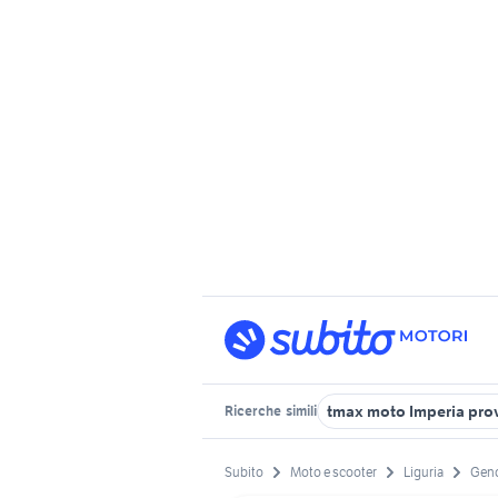
tmax moto Imperia pro
Ricerche
simili
Subito
Moto e scooter
Liguria
Geno