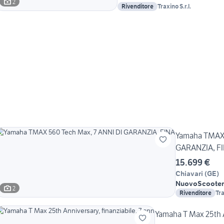
2
Rivenditore
Traxino S.r.l.
Yamaha TMAX 
GARANZIA, F
15.699 €
Chiavari
(
GE
)
Nuovo
Scooter
2
Rivenditore
Tra
Yamaha T Max 25th A