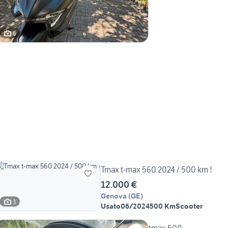
6
Tmax t-max 560 2024 / 500 km !
12.000 €
Genova
(
GE
)
3
Usato
06/2024
500 Km
Scooter