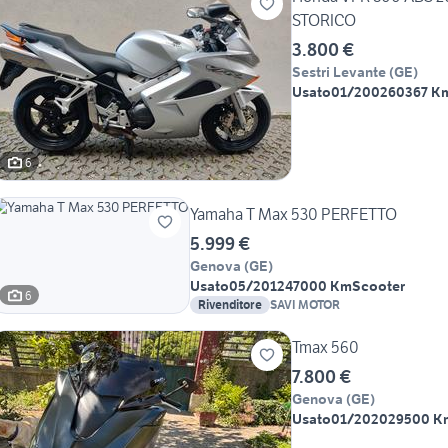
STORICO
3.800 €
Sestri Levante
(
GE
)
Usato
01/2002
60367 K
6
Yamaha T Max 530 PERFETTO
5.999 €
Genova
(
GE
)
Usato
05/2012
47000 Km
Scooter
6
Rivenditore
SAVI MOTOR
Tmax 560
7.800 €
Genova
(
GE
)
Usato
01/2020
29500 K