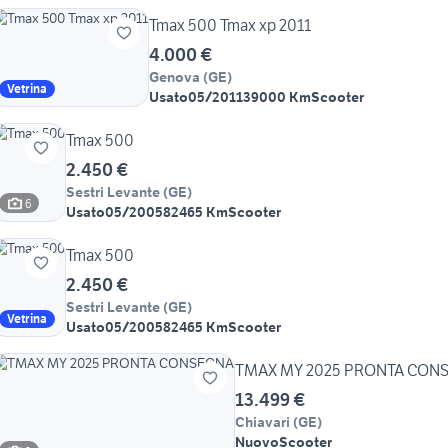
Tmax 500 Tmax xp 2011
4.000 €
Genova
(
GE
)
Vetrina
Usato
05/2011
39000 Km
Scooter
Tmax 500
2.450 €
Sestri Levante
(
GE
)
6
Usato
05/2005
82465 Km
Scooter
Tmax 500
2.450 €
Sestri Levante
(
GE
)
Vetrina
Usato
05/2005
82465 Km
Scooter
TMAX MY 2025 PRONTA CON
13.499 €
Chiavari
(
GE
)
Nuovo
Scooter