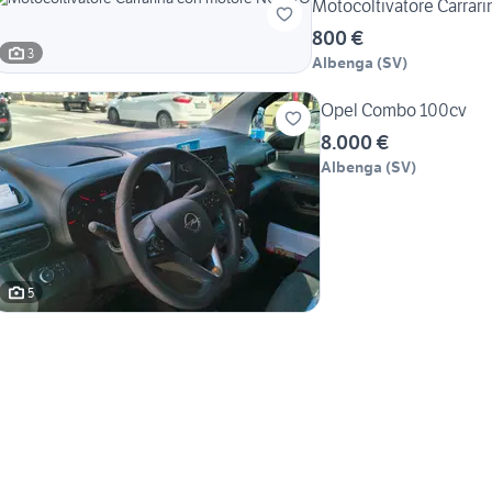
Motocoltivatore Carra
800 €
3
Albenga
(
SV
)
Opel Combo 100cv
8.000 €
Albenga
(
SV
)
5