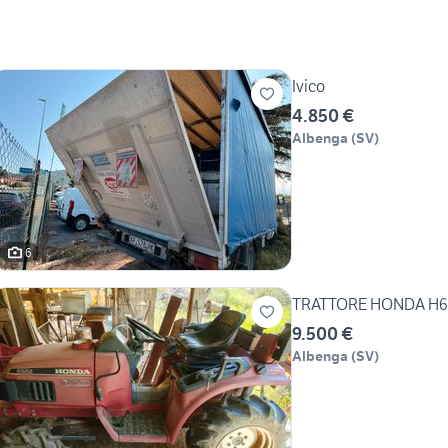
Ivico
4.850 €
Albenga
(
SV
)
6
TRATTORE HONDA H6
9.500 €
Albenga
(
SV
)