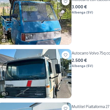
3.000 €
Albenga
(
SV
)
6
Autocarro Volvo 75q c
2.500 €
Albenga
(
SV
)
3
Multitel Piattaforma 2