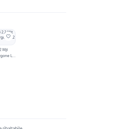
2 Mjt
rgone L2
ribaltabile