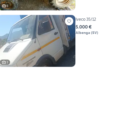
6
Iveco 35/12
5.000 €
Albenga
(
SV
)
3