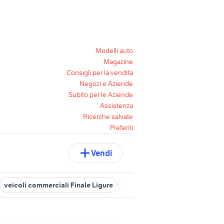
Modelli auto
Magazine
Consigli per la vendita
Negozi e Aziende
Subito per le Aziende
Assistenza
Ricerche salvate
Preferiti
Vendi
veicoli commerciali Finale Ligure
trattori savona e provincia
v