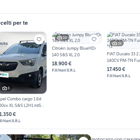
celti per te
20
19
Citroën Jumpy BlueHDi
FIAT Ducato 33 2.
140 S&S XL 2.0
140CV PM-TN Fu
18.900 €
H1
17.450 €
F.lli Nani S.R.L
F.lli Nani S.R.L
6
pel Combo cargo 1.6d
00cv XL S&S L2H1 mt5
6.1
1.350 €
lli Nani S.R.L
motocarro con cassone 