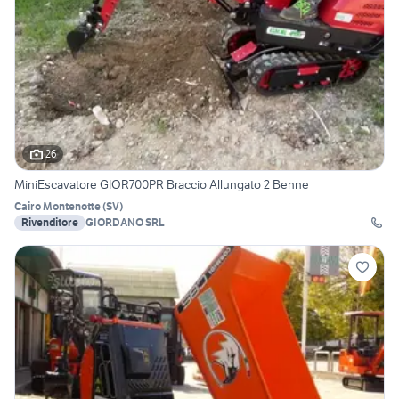
26
MiniEscavatore GIOR700PR Braccio Allungato 2 Benne
Cairo Montenotte
(
SV
)
Rivenditore
GIORDANO SRL