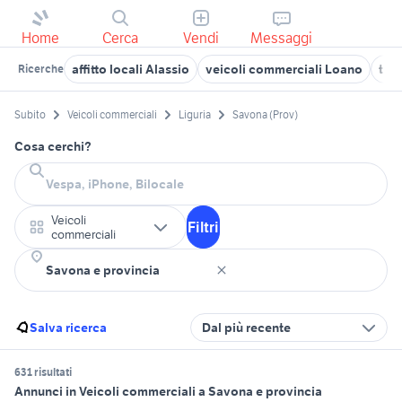
Home
Cerca
Vendi
Messaggi
affitto locali Alassio
veicoli commerciali Loano
trat
Ricerche
Subito
Veicoli commerciali
Liguria
Savona (Prov)
Cosa cerchi?
Veicoli
Filtri
commerciali
Salva ricerca
Dal più recente
631 risultati
Annunci in Veicoli commerciali a Savona e provincia