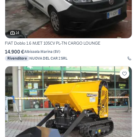
14
FIAT Doblo 1.6 MJET 105CV PL-TN CARGO LOUNGE
14.900 €
Albissola Marina
(
SV
)
Rivenditore
NUOVA DEL CAR 2 SRL