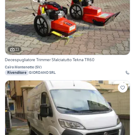
23
Decespugliatore Trimmer Sfalciatutto Tekna TR60
Cairo Montenotte
(
SV
)
Rivenditore
GIORDANO SRL