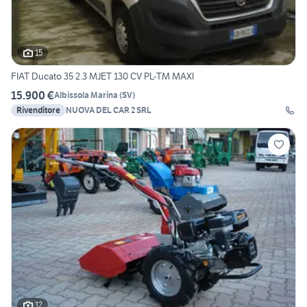
15
FIAT Ducato 35 2.3 MJET 130 CV PL-TM MAXI
15.900 €
Albissola Marina
(
SV
)
Rivenditore
NUOVA DEL CAR 2 SRL
12