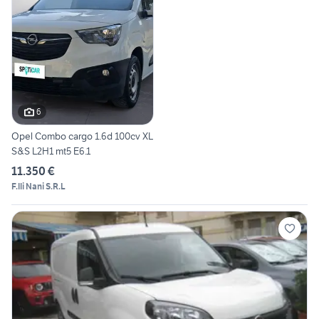
6
Opel Combo cargo 1.6d 100cv XL
S&S L2H1 mt5 E6.1
11.350 €
F.lli Nani S.R.L