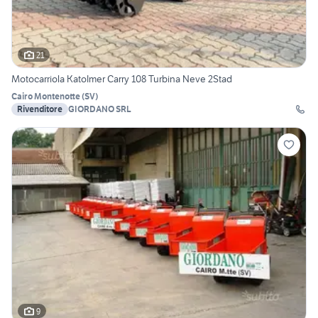
21
Motocarriola KatoImer Carry 108 Turbina Neve 2Stad
Cairo Montenotte
(
SV
)
Rivenditore
GIORDANO SRL
9