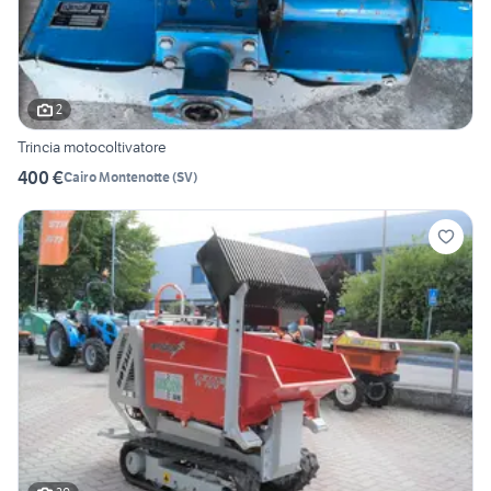
2
Trincia motocoltivatore
400 €
Cairo Montenotte
(
SV
)