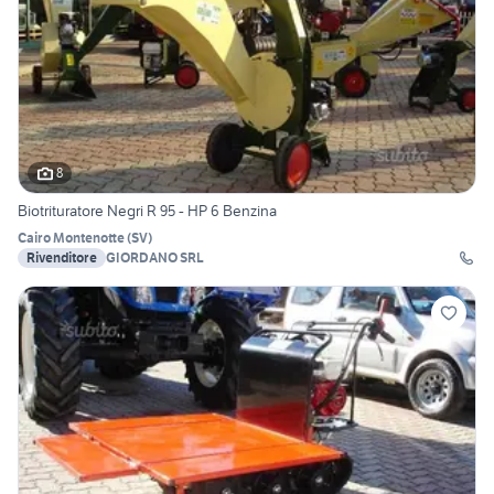
8
Biotrituratore Negri R 95 - HP 6 Benzina
Cairo Montenotte
(
SV
)
Rivenditore
GIORDANO SRL