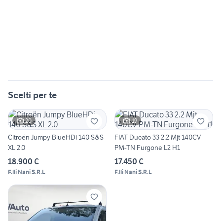
Scelti per te
20
19
Citroën Jumpy BlueHDi 140 S&S
FIAT Ducato 33 2.2 Mjt 140CV
XL 2.0
PM-TN Furgone L2 H1
18.900 €
17.450 €
F.lli Nani S.R.L
F.lli Nani S.R.L