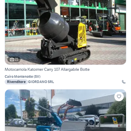
21
Motocarriola Katoimer Carry 107 Allargabile Botte
Cairo Montenotte
(
SV
)
Rivenditore
GIORDANO SRL