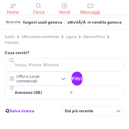
Home
Cerca
Vendi
Messaggi
furgoni usati genova
attivitÃƒÂ in vendita genova
v
Ricerche
Subito
Uffici e locali commerciali
Liguria
Genova (Prov)
Arenzano
Cosa cerchi?
Uffici e Locali
Filtri
commerciali
Salva ricerca
Dal più recente