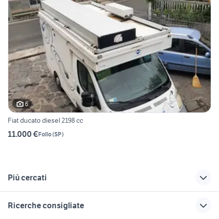
6
Fiat ducato diesel 2198 cc
11.000 €
Follo
(
SP
)
Più cercati
Correlati
Richerche simili
Suggerimenti
Ricerche consigliate
fiat ottimo
specchietto destro
bonetti usato 4x4