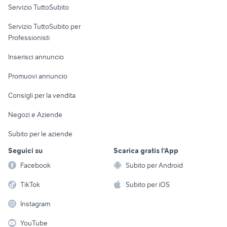
Servizio TuttoSubito
elettronica
per la casa e la
sports e hobby
Servizio TuttoSubito per
persona
Informatica
Animali
Professionisti
Arredamento e
Console e
Accessori per
Casalinghi
Inserisci annuncio
Videogiochi
animali
Elettrodomestici
Promuovi annuncio
Audio/Video
Musica e Film
Giardino e Fai da te
Consigli per la vendita
Fotografia
Libri e Riviste
Abbigliamento e
Negozi e Aziende
Telefonia
Strumenti Musicali
Accessori
Subito per le aziende
Sports
Tutto per i bambini
Seguici su
Scarica gratis l'App
Biciclette
Facebook
Subito per Android
Collezionismo
TikTok
Subito per iOS
Instagram
YouTube