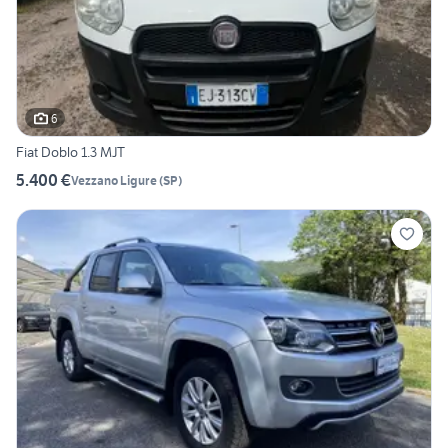
6
Fiat Doblo 1.3 MJT
5.400 €
Vezzano Ligure
(
SP
)