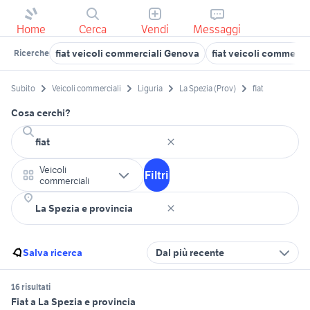
Home
Cerca
Vendi
Messaggi
fiat veicoli commerciali Genova
fiat veicoli commerci
Ricerche
Subito
Veicoli commerciali
Liguria
La Spezia (Prov)
fiat
Cosa cerchi?
Veicoli
Filtri
commerciali
Salva ricerca
Dal più recente
16 risultati
Fiat a La Spezia e provincia