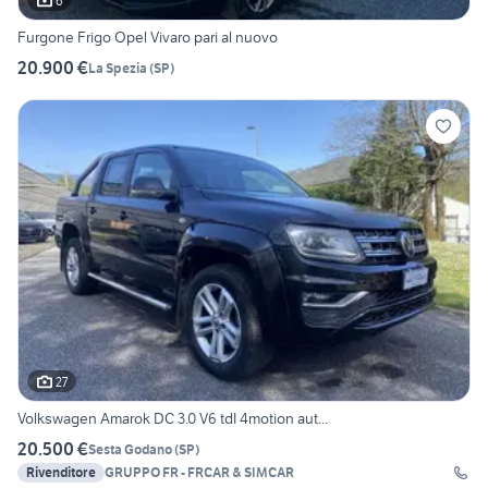
6
Furgone Frigo Opel Vivaro pari al nuovo
20.900 €
La Spezia
(
SP
)
27
Volkswagen Amarok DC 3.0 V6 tdI 4motion aut...
20.500 €
Sesta Godano
(
SP
)
Rivenditore
GRUPPO FR - FRCAR & SIMCAR