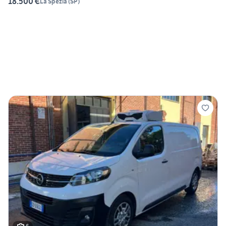
18.500 €
La Spezia
(
SP
)