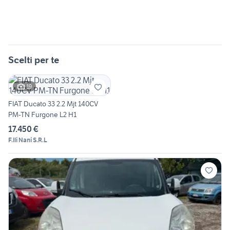
Scelti per te
19
FIAT Ducato 33 2.2 Mjt 140CV
PM-TN Furgone L2 H1
17.450 €
F.lli Nani S.R.L