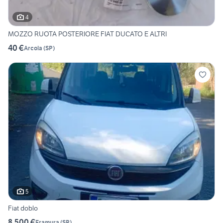
4
MOZZO RUOTA POSTERIORE FIAT DUCATO E ALTRI
40 €
Arcola
(
SP
)
5
Fiat doblo
8.500 €
Framura
(
SP
)