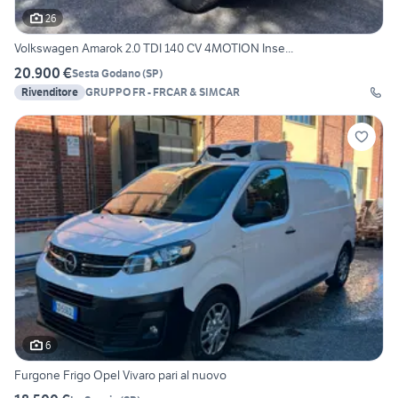
26
Volkswagen Amarok 2.0 TDI 140 CV 4MOTION Inse...
20.900 €
Sesta Godano
(
SP
)
Rivenditore
GRUPPO FR - FRCAR & SIMCAR
6
Furgone Frigo Opel Vivaro pari al nuovo