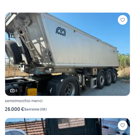
6
semirimorchio menci
26.000 €
Sanremo
(
IM
)