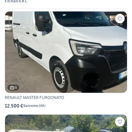
F.lli Nani S.R.L
6
RENAULT MASTER FURGONATO
12.500 €
Sanremo
(
IM
)