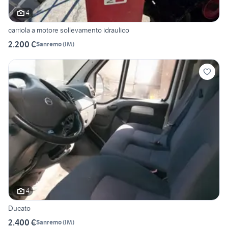
4
carriola a motore sollevamento idraulico
2.200 €
Sanremo
(
IM
)
4
Ducato
2.400 €
Sanremo
(
IM
)