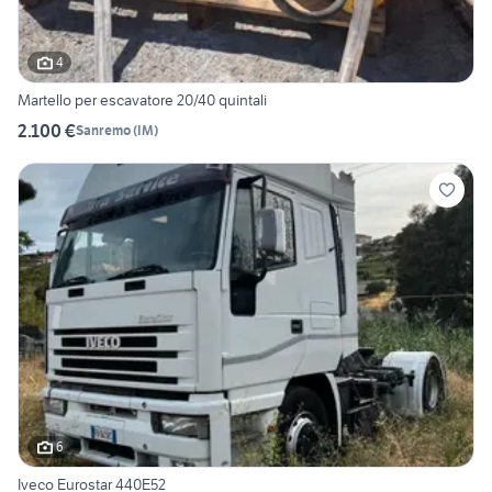
4
Martello per escavatore 20/40 quintali
2.100 €
Sanremo
(
IM
)
6
Iveco Eurostar 440E52