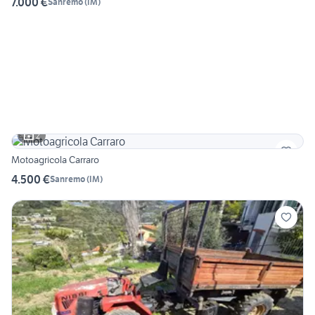
7.000 €
Sanremo
(
IM
)
2
Motoagricola Carraro
4.500 €
Sanremo
(
IM
)