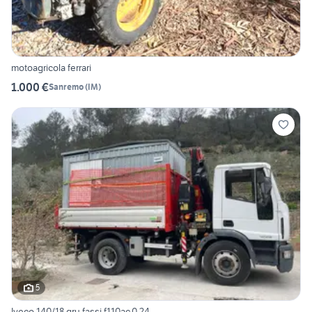
motoagricola ferrari
1.000 €
Sanremo
(
IM
)
5
Iveco 140/18 gru fassi f110ac.0.24