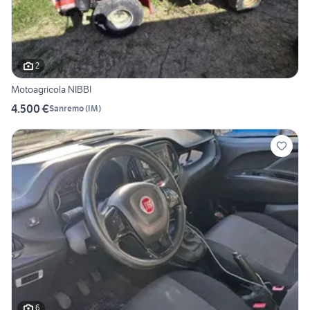
2
Motoagricola NIBBI
4.500 €
Sanremo
(
IM
)
6