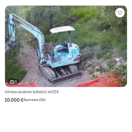
6
miniescavatore kobelco sk024
10.000 €
Sanremo
(
IM
)