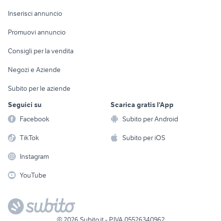
Arredamento e
Console e
Accessori per
Casalinghi
Inserisci annuncio
Videogiochi
animali
Elettrodomestici
Promuovi annuncio
Audio/Video
Musica e Film
Giardino e Fai da te
Consigli per la vendita
Fotografia
Libri e Riviste
Abbigliamento e
Negozi e Aziende
Telefonia
Strumenti Musicali
Accessori
Subito per le aziende
Sports
Tutto per i bambini
Seguici su
Scarica gratis l'App
Biciclette
Facebook
Subito per Android
Collezionismo
TikTok
Subito per iOS
Instagram
YouTube
©
2026
Subito.it - P.IVA 05526340962