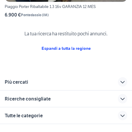
Piaggio Porter Ribaltabile 1.3 16v GARANZIA 12 MES
6.900 €
Pontedassio
(
IM
)
La tua ricerca ha restituito pochi annunci.
Espandi a tutta la regione
Più cercati
Correlati
Richerche simili
Suggerimenti
Ricerche consigliate
piaggio porter
porter piaggio
furgoni usati genova
gemellato usato
veicoli commerciali
iveco daily 35s14
same antares 100
miniescavatore 18
Tutte le categorie
Sardegna
porter pescheria
quintali
fallimento veicoli commerciali
auto Valdidentro
piaggio porter usato
fari anteriori piaggio
iveco daily usato
telaio vespa 50 motori
autocarro isuzu
motori
immobili
lavoro e servizi
bergamo
porter veicoli
ribaltabile privato