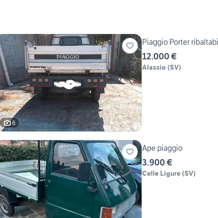
Piaggio Porter ribaltab
12.000 €
Alassio
(
SV
)
6
Ape piaggio
3.900 €
Celle Ligure
(
SV
)