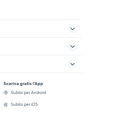
ford c max 2011 accessori
unto evo
auto
trattori usati siena
sports e hobby
a
Scarica gratis l'App
Animali
furgone cassonato aperto
Subito per Android
ento e
usato
Accessori per animali
hi
Subito per iOS
trattori agricoli veicoli
commerciali Roma provincia
Musica e Film
omestici
Libri e Riviste
e Fai da te
Strumenti Musicali
amento e