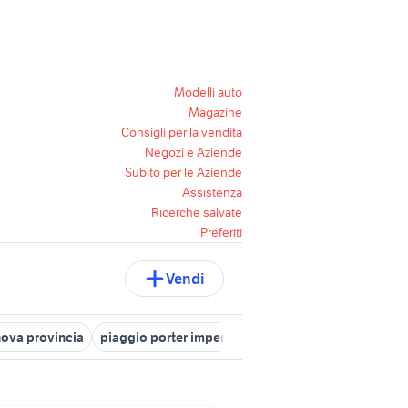
Modelli auto
Magazine
Consigli per la vendita
Negozi e Aziende
Subito per le Aziende
Assistenza
Ricerche salvate
Preferiti
Vendi
nova provincia
piaggio porter imperia e provincia
piaggio veico