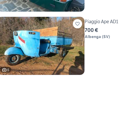
Piaggio Ape AD1
700 €
Albenga
(
SV
)
6