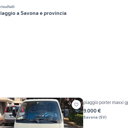
 risultati
iaggio a Savona e provincia
piaggio porter maxxi g
9.000 €
Savona
(
SV
)