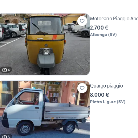
Motocarro Piaggio Ap
2.700 €
Albenga
(
SV
)
4
Quargo piaggio
8.000 €
Pietra Ligure
(
SV
)
6