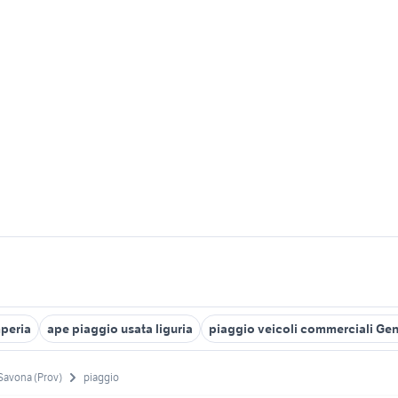
mperia
ape piaggio usata liguria
piaggio veicoli commerciali Ge
Savona (Prov)
piaggio