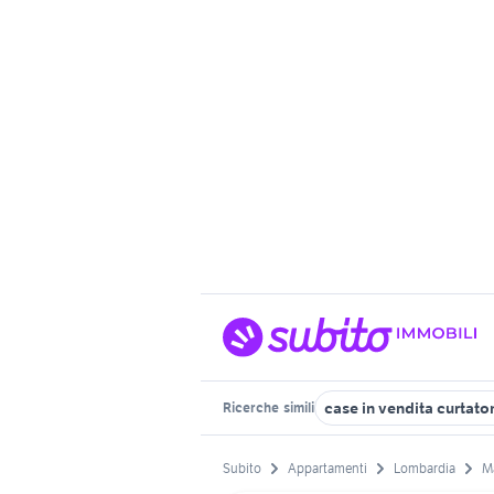
case in vendita curtato
Ricerche
simili
Subito
Appartamenti
Lombardia
M