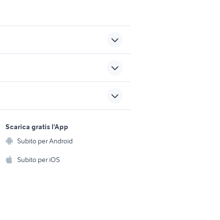
i
appartamenti in affitto forio
ti da
monolocale borghetto santo
o
spirito
sports e hobby
a
Scarica gratis l'App
e
vendita garage Terno dIsola
Animali
Subito per Android
ento e
Accessori per animali
i auto
trattore ford nuovo
hi
Subito per iOS
Musica e Film
omestici
Libri e Riviste
e Fai da te
Strumenti Musicali
amento e