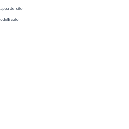
Accesso
e altro
appa del sito
Tutto per
odelli auto