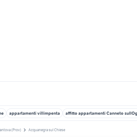
ne
appartamenti villimpenta
affitto appartamenti Canneto sullOg
antova (Prov)
Acquanegra sul Chiese