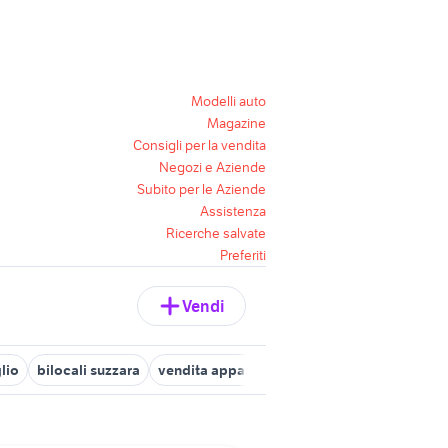
Modelli auto
Magazine
Consigli per la vendita
Negozi e Aziende
Subito per le Aziende
Assistenza
Ricerche salvate
Preferiti
Vendi
lio
bilocali suzzara
vendita appartamenti Guidizzolo
trilocal