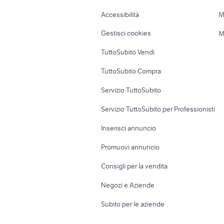
Caravan e Camper
Loft, mansarde 
Accessibilità
M
Veicoli commerciali
Case vacanza
Gestisci cookies
M
Uffici e Locali
TuttoSubito Vendi
commerciali
TuttoSubito Compra
Servizio TuttoSubito
Servizio TuttoSubito per Professionisti
Inserisci annuncio
Promuovi annuncio
Consigli per la vendita
Negozi e Aziende
Subito per le aziende