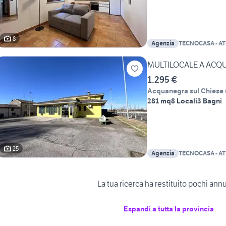
8
Agenzia
MULTILOCALE A ACQ
1.295 €
Acquanegra sul Chiese
281 mq
8 Locali
3 Bagni
25
Agenzia
La tua ricerca ha restituito pochi ann
Espandi a tutta la provincia