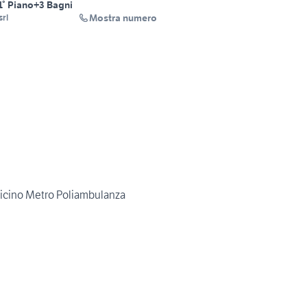
1° Piano
+3 Bagni
Mostra numero
rl
vicino Metro Poliambulanza
o