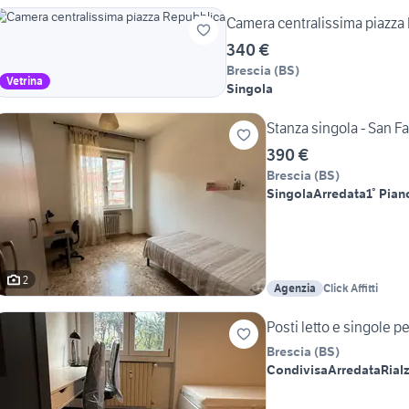
Camera centralissima piazza
340 €
Brescia
(
BS
)
Vetrina
Singola
Stanza singola - San F
390 €
Brescia
(
BS
)
Singola
Arredata
1° Pian
2
Agenzia
Click Affitti
Posti letto e singole 
Brescia
(
BS
)
Condivisa
Arredata
Rialz