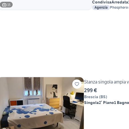
Condivisa
Arredata
15
Agenzia
Phosphoro s
Stanza singola ampia 
299 €
Brescia
(
BS
)
Singola
2° Piano
1 Bagn