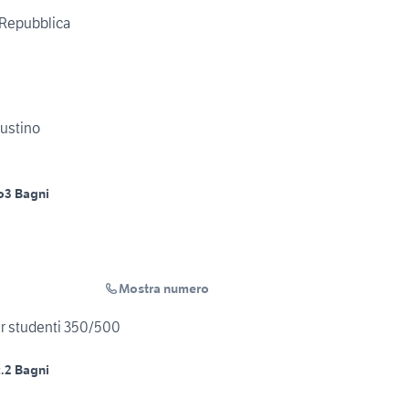
 Repubblica
austino
o
3 Bagni
Mostra numero
per studenti 350/500
.
2 Bagni