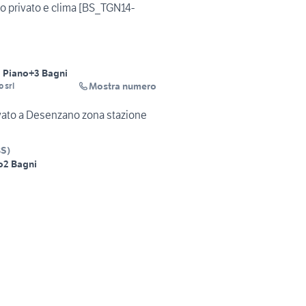
o privato e clima [BS_TGN14-
° Piano
+3 Bagni
Mostra numero
 srl
ato a Desenzano zona stazione
BS
)
o
2 Bagni