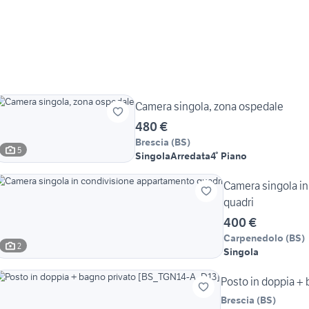
Camera singola, zona ospedale
480 €
Brescia
(
BS
)
5
Singola
Arredata
4° Piano
Camera singola i
quadri
400 €
Carpenedolo
(
BS
)
2
Singola
Posto in doppia +
Brescia
(
BS
)