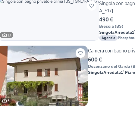
Singola con bagn
A_S17]
490 €
Brescia
(
BS
)
Singola
Arredata
1
13
Agenzia
Phosphoro
Camera con bagno priv
600 €
Desenzano del Garda
(
Singola
Arredata
1° Pian
6