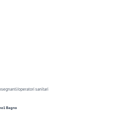
egnanti/operatori sanitari
no
1 Bagno