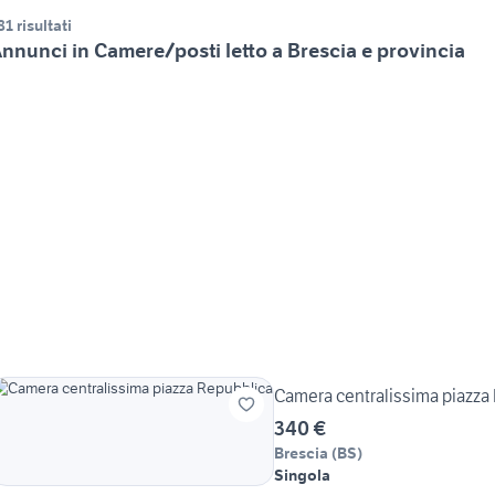
81 risultati
nnunci in Camere/posti letto a Brescia e provincia
Camera centralissima piazza
340 €
Brescia
(
BS
)
Singola