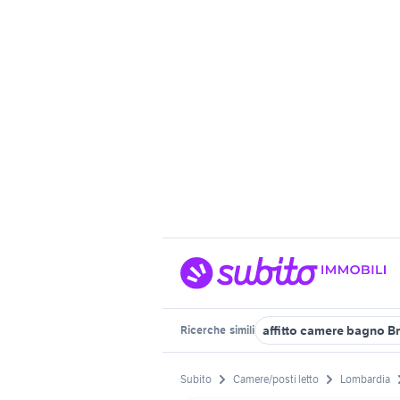
affitto camere bagno B
Ricerche
simili
Subito
Camere/posti letto
Lombardia