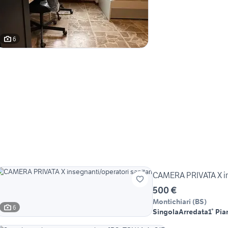
6
CAMERA PRIVATA X ins
500 €
Montichiari
(
BS
)
6
Singola
Arredata
1° Pia