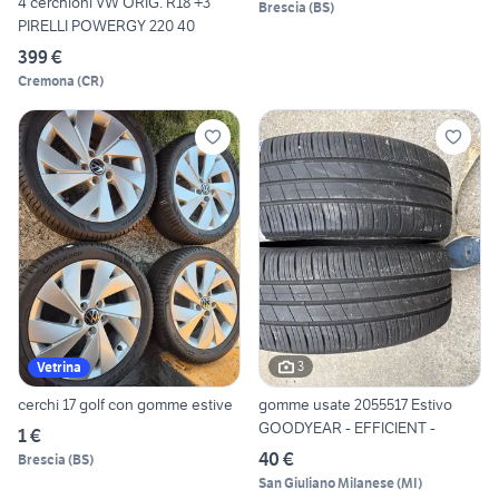
4 cerchioni VW ORIG. R18 +3
Brescia
(
BS
)
PIRELLI POWERGY 220 40
399 €
Cremona
(
CR
)
3
Vetrina
cerchi 17 golf con gomme estive
gomme usate 2055517 Estivo
GOODYEAR - EFFICIENT -
1 €
40 €
Brescia
(
BS
)
San Giuliano Milanese
(
MI
)