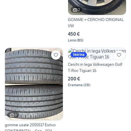
2
GOMME + CERCHIO ORIGINAL
VW
450 €
Leno
(
BS
)
Vetrina
Cerchi in lega Volkwsagen Golf
T-Roc Tiguan 16
200 €
Cremona
(
CR
)
3
gomme usate 2055517 Estivo