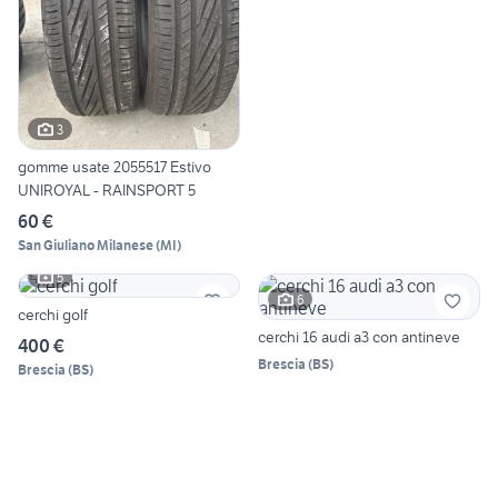
3
gomme usate 2055517 Estivo
UNIROYAL - RAINSPORT 5
60 €
San Giuliano Milanese
(
MI
)
5
6
cerchi golf
cerchi 16 audi a3 con antineve
400 €
Brescia
(
BS
)
Brescia
(
BS
)