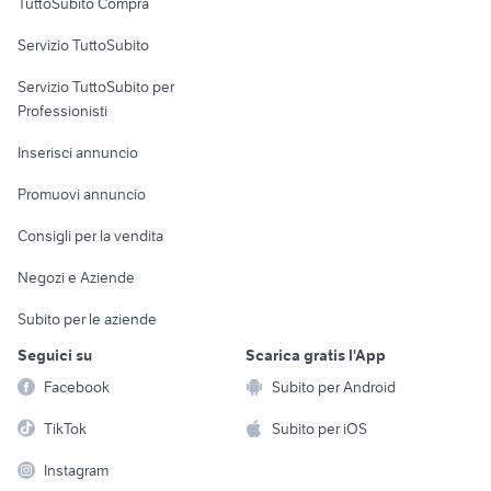
TuttoSubito Compra
commerciali
Servizio TuttoSubito
elettronica
per la casa e la
sports e hobby
Servizio TuttoSubito per
persona
Informatica
Animali
Professionisti
Arredamento e
Console e
Accessori per
Casalinghi
Inserisci annuncio
Videogiochi
animali
Elettrodomestici
Promuovi annuncio
Audio/Video
Musica e Film
Giardino e Fai da te
Consigli per la vendita
Fotografia
Libri e Riviste
Abbigliamento e
Negozi e Aziende
Telefonia
Strumenti Musicali
Accessori
Subito per le aziende
Sports
Tutto per i bambini
Seguici su
Scarica gratis l'App
Biciclette
Facebook
Subito per Android
Collezionismo
TikTok
Subito per iOS
Instagram