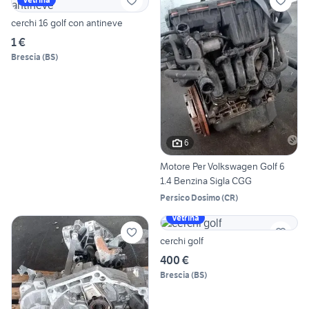
cerchi 16 golf con antineve
1 €
Brescia
(
BS
)
6
Motore Per Volkswagen Golf 6
1.4 Benzina Sigla CGG
Persico Dosimo
(
CR
)
Vetrina
cerchi golf
400 €
Brescia
(
BS
)