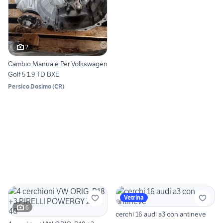
2
Cambio Manuale Per Volkswagen
Golf 5 1.9 TD BXE
Persico Dosimo
(
CR
)
Vetrina
6
cerchi 16 audi a3 con antineve