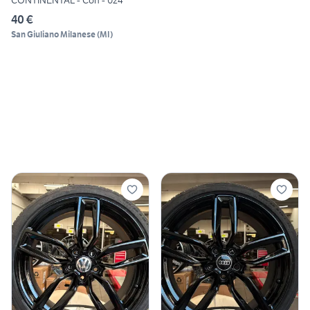
CONTINENTAL - Con - 024
40 €
San Giuliano Milanese
(
MI
)