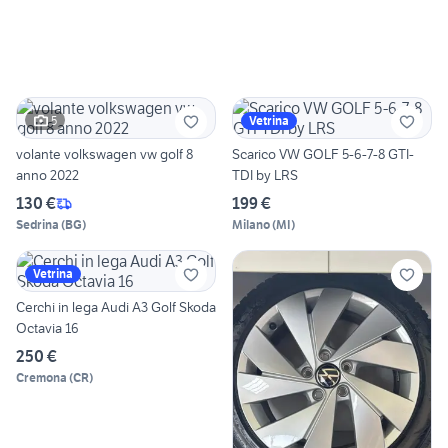
5
Vetrina
volante volkswagen vw golf 8
Scarico VW GOLF 5-6-7-8 GTI-
anno 2022
TDI by LRS
130 €
199 €
Sedrina
(
BG
)
Milano
(
MI
)
Vetrina
Cerchi in lega Audi A3 Golf Skoda
Octavia 16
250 €
Cremona
(
CR
)