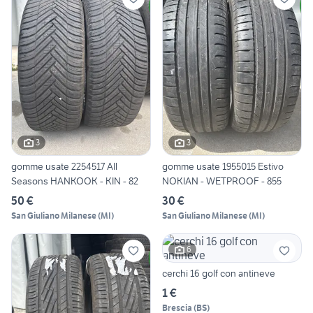
3
3
gomme usate 2254517 All
gomme usate 1955015 Estivo
Seasons HANKOOK - KIN - 82
NOKIAN - WETPROOF - 855
50 €
30 €
San Giuliano Milanese
(
MI
)
San Giuliano Milanese
(
MI
)
6
cerchi 16 golf con antineve
1 €
Brescia
(
BS
)