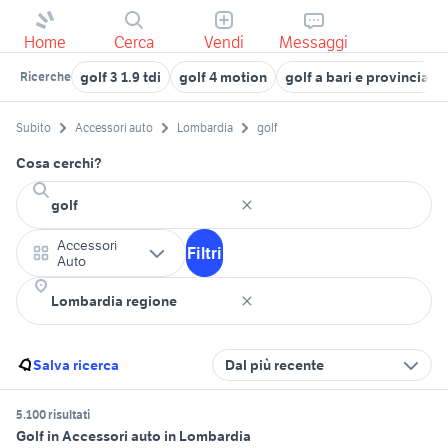
Home
Cerca
Vendi
Messaggi
golf 3 1.9 tdi
golf 4 motion
golf a bari e provincia
Ricerche
Subito
Accessori auto
Lombardia
golf
Cosa cerchi?
Accessori
Filtri
Auto
Salva ricerca
Dal più recente
5.100 risultati
Golf in Accessori auto in Lombardia