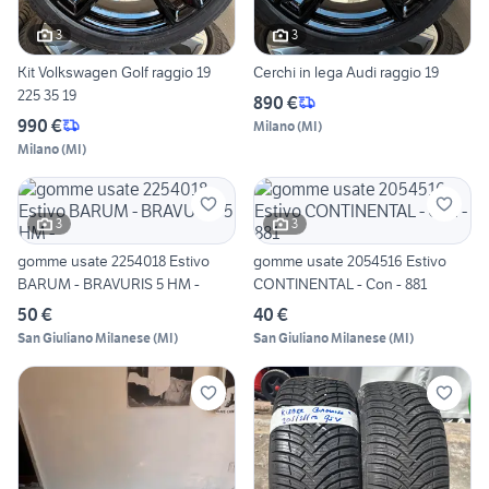
3
3
Kit Volkswagen Golf raggio 19
Cerchi in lega Audi raggio 19
225 35 19
890 €
990 €
Milano
(
MI
)
Milano
(
MI
)
3
3
gomme usate 2254018 Estivo
gomme usate 2054516 Estivo
BARUM - BRAVURIS 5 HM -
CONTINENTAL - Con - 881
50 €
40 €
San Giuliano Milanese
(
MI
)
San Giuliano Milanese
(
MI
)