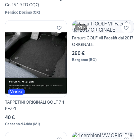
Golf 5 1.9 TD GQQ
Persico Dosimo
(
CR
)
6
Paraurti GOLF VII Facelift dal 2017
ORIGINALE
290 €
Bergamo
(
BG
)
Vetrina
TAPPETINI ORIGINALI GOLF 7 4
PEZZI
40 €
Cassano d'Adda
(
MI
)