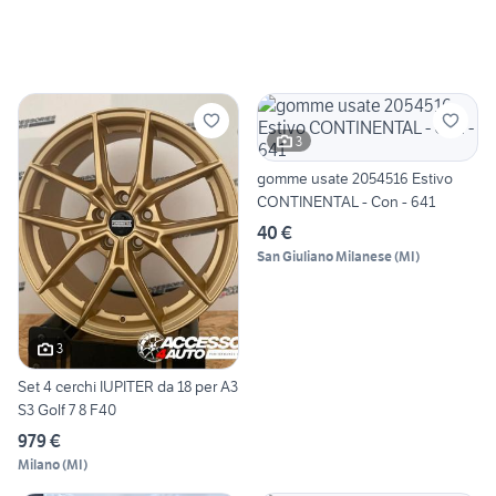
3
gomme usate 2054516 Estivo
CONTINENTAL - Con - 641
40 €
San Giuliano Milanese
(
MI
)
3
Set 4 cerchi IUPITER da 18 per A3
S3 Golf 7 8 F40
979 €
Milano
(
MI
)