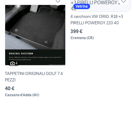
Vetrina
4 cerchioni VW ORIG. R18 +3
PIRELLI POWERGY 220 40
399 €
Cremona
(
CR
)
4
TAPPETINI ORIGINALI GOLF 7 4
PEZZI
40 €
Cassano d'Adda
(
MI
)