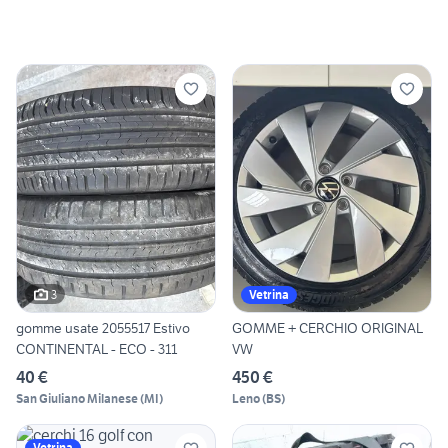
3
Vetrina
gomme usate 2055517 Estivo
GOMME + CERCHIO ORIGINAL
CONTINENTAL - ECO - 311
VW
40 €
450 €
San Giuliano Milanese
(
MI
)
Leno
(
BS
)
Vetrina