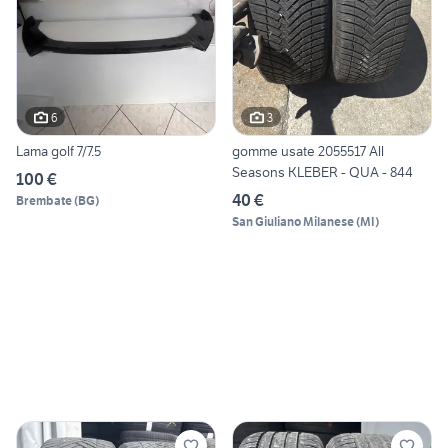
6
3
Lama golf 7/7.5
gomme usate 2055517 All
Seasons KLEBER - QUA - 844
100 €
40 €
Brembate
(
BG
)
San Giuliano Milanese
(
MI
)