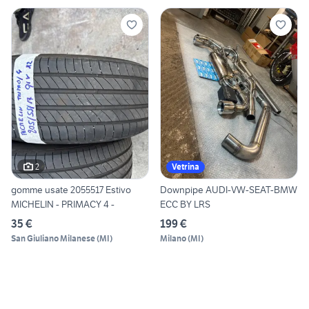
2
Vetrina
gomme usate 2055517 Estivo
Downpipe AUDI-VW-SEAT-BMW
MICHELIN - PRIMACY 4 -
ECC BY LRS
35 €
199 €
San Giuliano Milanese
(
MI
)
Milano
(
MI
)