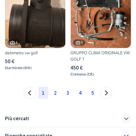
4
5
debimetro vw golf
GRUPPO CLIMA ORIGINALE VW
GOLF 7
50 €
450 €
Marmirolo
(
MN
)
Cremona
(
CR
)
1
2
3
4
5
Più cercati
Correlati
Richerche simili
Suggerimenti
Ricerche consigliate