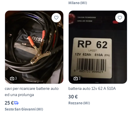
Milano
(
MI
)
3
3
cavi per ricaricare batterie auto
batteria auto 12v 62 A 510A
ed una prolunga
30 €
25 €
Rozzano
(
MI
)
Sesto San Giovanni
(
MI
)