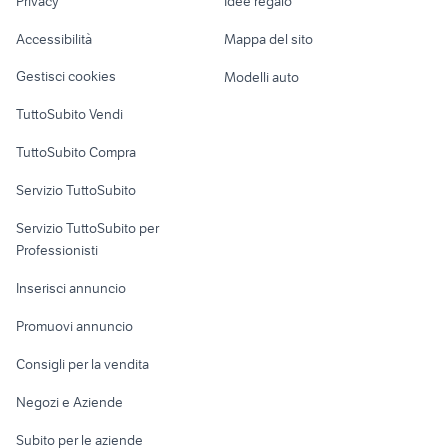
Privacy
Idee regalo
Garage e box
giacchino corto elegante
yamaha yzf r125
Caravan e Camper
Accessibilità
Mappa del sito
Loft, mansarde e
Veicoli commerciali
altro
Gestisci cookies
Modelli auto
Case vacanza
TuttoSubito Vendi
Uffici e Locali
TuttoSubito Compra
commerciali
Servizio TuttoSubito
elettronica
per la casa e la
sports e hobby
Servizio TuttoSubito per
persona
Informatica
Animali
Professionisti
Arredamento e
Console e
Accessori per
Casalinghi
Inserisci annuncio
Videogiochi
animali
Elettrodomestici
Promuovi annuncio
Audio/Video
Musica e Film
Giardino e Fai da te
Consigli per la vendita
Fotografia
Libri e Riviste
Abbigliamento e
Negozi e Aziende
Telefonia
Strumenti Musicali
Accessori
Subito per le aziende