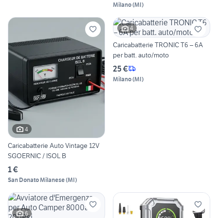
Milano
(
MI
)
4
Caricabatterie TRONIC T6 – 6A
per batt. auto/moto
25 €
Milano
(
MI
)
4
Caricabatterie Auto Vintage 12V
SGOERNIC / ISOL B
1 €
San Donato Milanese
(
MI
)
6