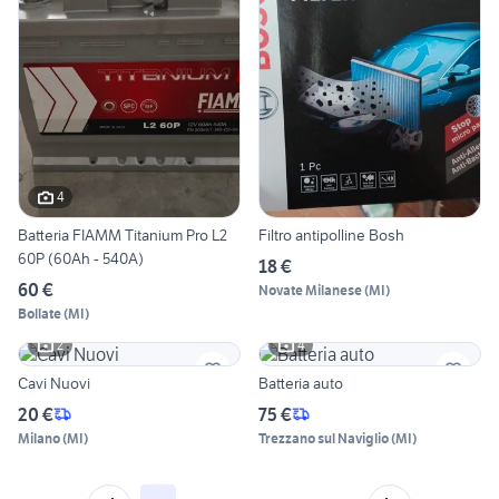
4
Batteria FIAMM Titanium Pro L2
Filtro antipolline Bosh
60P (60Ah - 540A)
18 €
60 €
Novate Milanese
(
MI
)
Bollate
(
MI
)
2
4
Cavi Nuovi
Batteria auto
20 €
75 €
Milano
(
MI
)
Trezzano sul Naviglio
(
MI
)