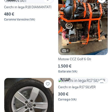
Cerchi in lega R18 DIAMANTATI
480 €
Caronno Varesino
(
VA
)
4
Motore CCZ Golf 6 Gti
1.500 €
Gallarate
(
VA
)
6
Cerchi in lega R17 SILVER
300 €
Carnago
(
VA
)