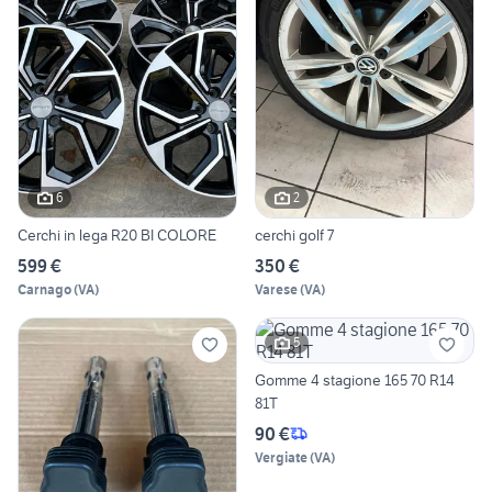
6
2
Cerchi in lega R20 BI COLORE
cerchi golf 7
599 €
350 €
Carnago
(
VA
)
Varese
(
VA
)
5
Gomme 4 stagione 165 70 R14
81T
90 €
Vergiate
(
VA
)