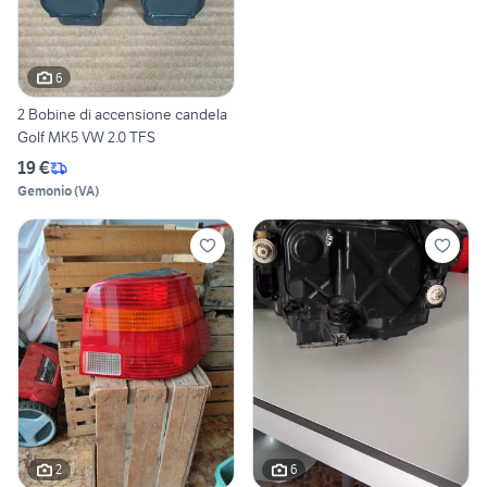
6
2 Bobine di accensione candela
Golf MK5 VW 2.0 TFS
19 €
Gemonio
(
VA
)
2
6