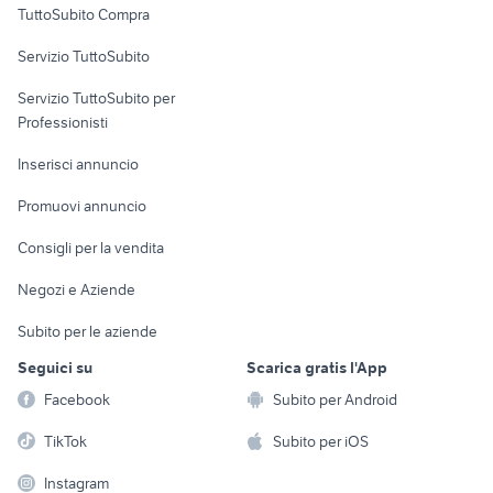
TuttoSubito Compra
commerciali
Servizio TuttoSubito
elettronica
per la casa e la
sports e hobby
Servizio TuttoSubito per
persona
Informatica
Animali
Professionisti
Arredamento e
Console e
Accessori per
Casalinghi
Inserisci annuncio
Videogiochi
animali
Elettrodomestici
Promuovi annuncio
Audio/Video
Musica e Film
Giardino e Fai da te
Consigli per la vendita
Fotografia
Libri e Riviste
Abbigliamento e
Negozi e Aziende
Telefonia
Strumenti Musicali
Accessori
Subito per le aziende
Sports
Tutto per i bambini
Seguici su
Scarica gratis l'App
Biciclette
Facebook
Subito per Android
Collezionismo
TikTok
Subito per iOS
Instagram