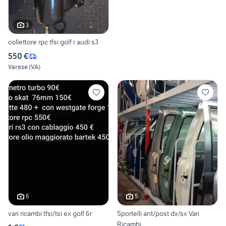
3
collettore rpc tfsi golf r audi s3
550 €
Varese
(
VA
)
6
5
vari ricambi tfsi/tsi ex golf 6r
Sportelli ant/post dx/sx Vari
Ricambi