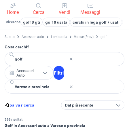
Home
Cerca
Vendi
Messaggi
golf 8 gti
golf 8 usata
cerchi in lega golf 7 usati
am
Ricerche
Subito
Accessori auto
Lombardia
Varese (Prov)
golf
Cosa cerchi?
Accessori
Filtri
Auto
Salva ricerca
Dal più recente
368 risultati
Golf in Accessori auto a Varese e provincia