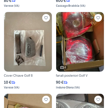
80 €
600 €
Varese
(
VA
)
Cazzago Brabbia
(
VA
)
4
Cover Chiave Golf 8
fanali posteriori Golf V
10 €
90 €
Varese
(
VA
)
Induno Olona
(
VA
)