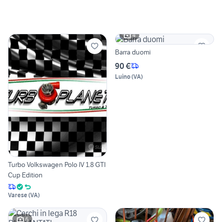
4
Barra duomi
90 €
Luino
(
VA
)
Turbo Volkswagen Polo IV 1.8 GTI
Cup Edition
Varese
(
VA
)
6