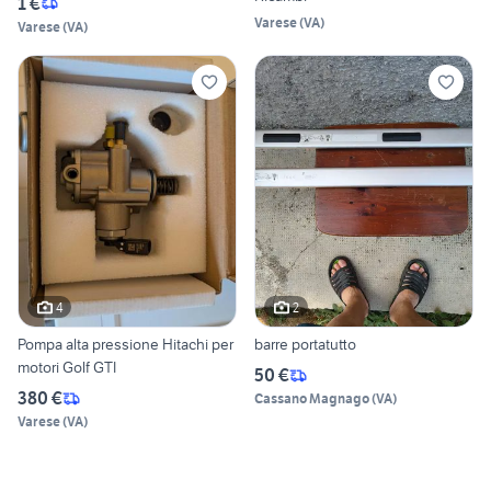
1 €
Varese
(
VA
)
Varese
(
VA
)
4
2
Pompa alta pressione Hitachi per
barre portatutto
motori Golf GTI
50 €
380 €
Cassano Magnago
(
VA
)
Varese
(
VA
)