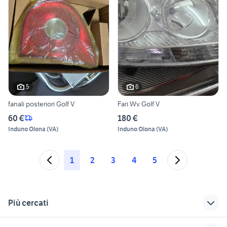
5
6
fanali posteriori Golf V
Fari Wv Golf V
60 €
180 €
Induno Olona
(
VA
)
Induno Olona
(
VA
)
1
2
3
4
5
Più cercati
Correlati
Richerche simili
Suggerimenti