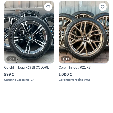
6
6
Cerchi in lega R19 BI COLORE
Cerchi in lega R21 RS
899 €
1.000 €
Caronno Varesino
(
VA
)
Caronno Varesino
(
VA
)