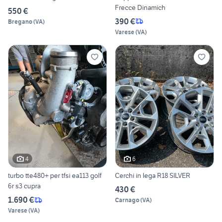
Frecce Dinamich
550 €
390 €
Bregano
(
VA
)
Varese
(
VA
)
4
6
turbo tte480+ per tfsi ea113 golf
Cerchi in lega R18 SILVER
6r s3 cupra
430 €
1.690 €
Carnago
(
VA
)
Varese
(
VA
)