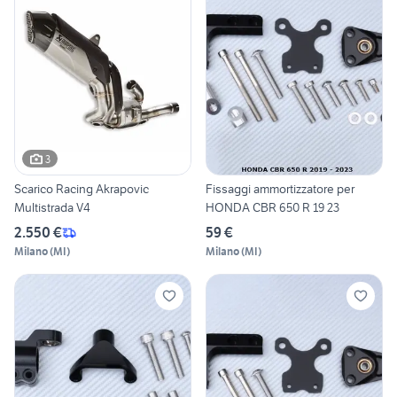
3
Scarico Racing Akrapovic
Fissaggi ammortizzatore per
Multistrada V4
HONDA CBR 650 R 19 23
2.550 €
59 €
Milano
(
MI
)
Milano
(
MI
)