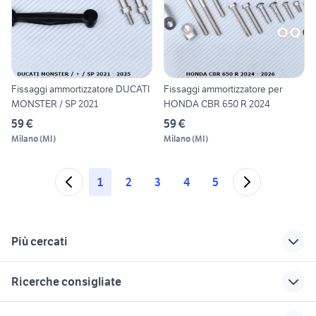
Fissaggi ammortizzatore DUCATI
Fissaggi ammortizzatore per
MONSTER / SP 2021
HONDA CBR 650 R 2024
59 €
59 €
Milano
(
MI
)
Milano
(
MI
)
1
2
3
4
5
Più cercati
Correlati
Richerche simili
Suggerimenti
Ricerche consigliate
moto usate viterbo
moto 125 sportive
zara tute sportive
suzuki gsx s 750 usata
ktm 690 usato
moto mas
pneumatici sportivi
cagiva mito 125