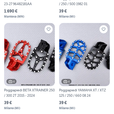
23-27 96482181AA
/ 250 / 500 1982 01
1.690 €
39 €
Mantova
(
MN
)
Milano
(
MI
)
4
4
Poggiapiedi BETA XTRAINER 250
Poggiapiedi YAMAHA XT / XTZ
/ 300 2T 2015 - 2024
125 / 250 / 660 08 24
39 €
39 €
Milano
(
MI
)
Milano
(
MI
)