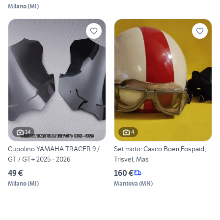
Milano
(
MI
)
14
4
Cupolino YAMAHA TRACER 9 /
Set moto: Casco Boeri,Fospaid,
GT / GT+ 2025 - 2026
Trisvel, Mas
49 €
160 €
Milano
(
MI
)
Mantova
(
MN
)