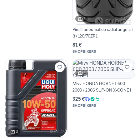
3
Pirelli pneumatico radial angel st
(f) 120/70ZR1
81 €
SHOPBIKERS
3
Mivv HONDA HORNET 600
2003 / 2006 SLIP-ON X-CONE I
325 €
SHOPBIKERS
3