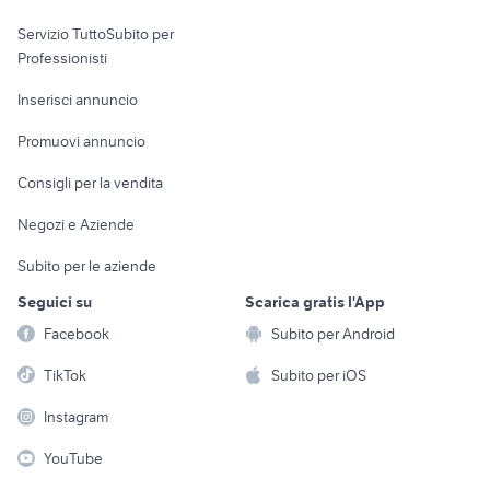
elettronica
per la casa e la
sports e hobby
Servizio TuttoSubito per
persona
Informatica
Animali
Professionisti
Arredamento e
Console e
Accessori per
Casalinghi
Inserisci annuncio
Videogiochi
animali
Elettrodomestici
Promuovi annuncio
Audio/Video
Musica e Film
Giardino e Fai da te
Consigli per la vendita
Fotografia
Libri e Riviste
Abbigliamento e
Negozi e Aziende
Telefonia
Strumenti Musicali
Accessori
Subito per le aziende
Sports
Tutto per i bambini
Seguici su
Scarica gratis l'App
Biciclette
Facebook
Subito per Android
Collezionismo
TikTok
Subito per iOS
Instagram
YouTube