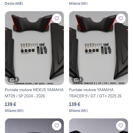
Desio
(
MB
)
Milano
(
MI
)
4
4
Puntale motore NEXUS YAMAHA
Puntale motore YAMAHA
MT09 / SP 2024 - 2026
TRACER 9 / GT / GT+ 2025 26
139 €
139 €
Milano
(
MI
)
Milano
(
MI
)