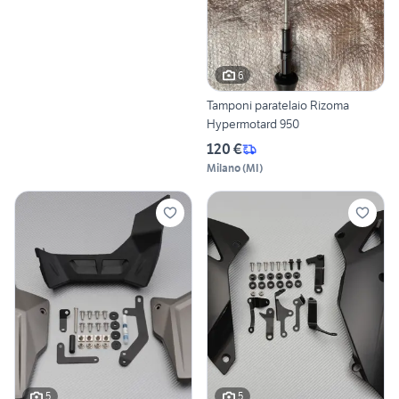
6
Tamponi paratelaio Rizoma
Hypermotard 950
120 €
Milano
(
MI
)
5
5