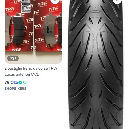
3
2 pastiglie freno da corsa TRW
Lucas anteriori MCB
79 €
SHOPBIKERS