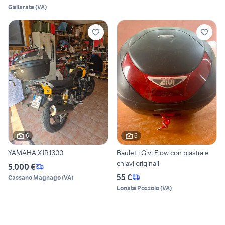
Gallarate
(
VA
)
6
6
YAMAHA XJR1300
Bauletti Givi Flow con piastra e
chiavi originali
5.000 €
55 €
Cassano Magnago
(
VA
)
Lonate Pozzolo
(
VA
)