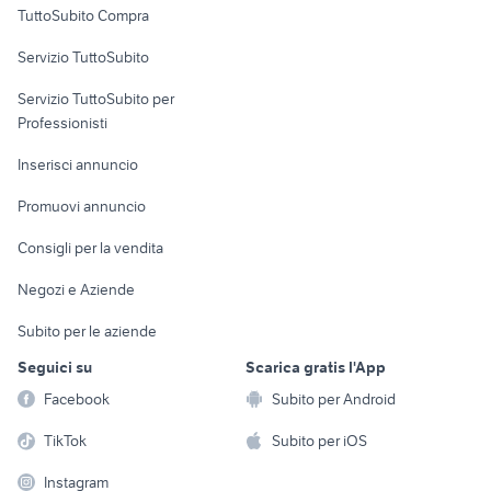
TuttoSubito Compra
commerciali
Servizio TuttoSubito
elettronica
per la casa e la
sports e hobby
Servizio TuttoSubito per
persona
Informatica
Animali
Professionisti
Arredamento e
Console e
Accessori per
Casalinghi
Inserisci annuncio
Videogiochi
animali
Elettrodomestici
Promuovi annuncio
Audio/Video
Musica e Film
Giardino e Fai da te
Consigli per la vendita
Fotografia
Libri e Riviste
Abbigliamento e
Negozi e Aziende
Telefonia
Strumenti Musicali
Accessori
Subito per le aziende
Sports
Tutto per i bambini
Seguici su
Scarica gratis l'App
Biciclette
Facebook
Subito per Android
Collezionismo
TikTok
Subito per iOS
Instagram