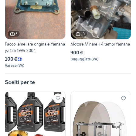
6
10
Pacco lamellare originale Yamaha
Motore Minarelli 4 tempi Yamaha
yz 125 1995-2004
900 €
100 €
Buguggiate
(
VA
)
Varese
(
VA
)
Scelti per te