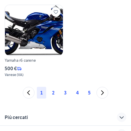
Yamaha r6 carene
500 €
Varese
(
VA
)
1
2
3
4
5
Più cercati
Correlati
Richerche simili
Suggerimenti