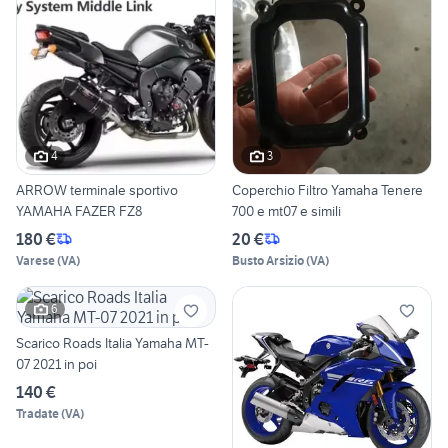
4
3
ARROW terminale sportivo
Coperchio Filtro Yamaha Tenere
YAMAHA FAZER FZ8
700 e mt07 e simili
180 €
20 €
Varese
(
VA
)
Busto Arsizio
(
VA
)
6
Scarico Roads Italia Yamaha MT-
07 2021 in poi
140 €
Tradate
(
VA
)