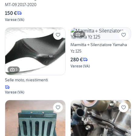
MT-09 2017-2020
150 €
Varese
(
VA
)
4
Marmitta + Silenziatore Yamaha
Yz 125
280 €
Varese
(
VA
)
5
Selle moto, rivestiimenti
Varese
(
VA
)