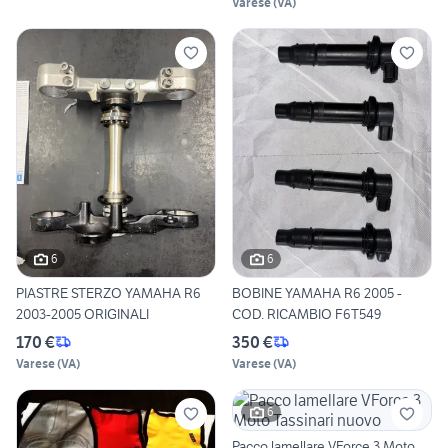
Varese
(
VA
)
6
6
PIASTRE STERZO YAMAHA R6
BOBINE YAMAHA R6 2005 -
2003-2005 ORIGINALI
COD. RICAMBIO F6T549
170 €
350 €
Varese
(
VA
)
Varese
(
VA
)
6
Pacco lamellare VForce 3 Moto