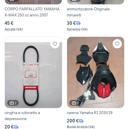
CORPO FARFALLATO YAMAHA
ammortizzatore Originale
X-MAX 250 cc anno 2007
minarelli
45 €
30 €
Azzate
(
VA
)
Saronno
(
VA
)
2
2
cinghia e rubinetto a
carena Yamaha R1 2015/19
depressione
200 €
20 €
Busto Arsizio
(
VA
)