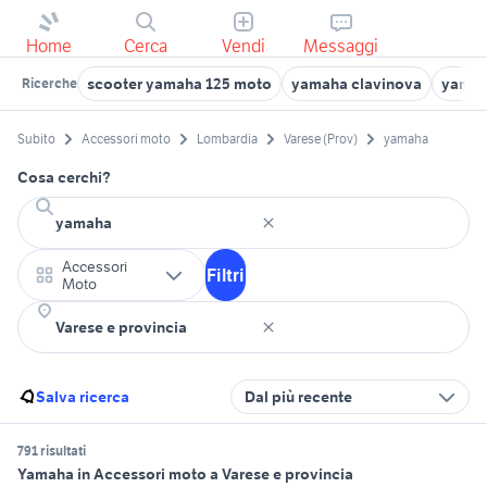
Home
Cerca
Vendi
Messaggi
scooter yamaha 125 moto
yamaha clavinova
yamah
Ricerche
Subito
Accessori moto
Lombardia
Varese (Prov)
yamaha
Cosa cerchi?
Accessori
Filtri
Moto
Salva ricerca
Dal più recente
791 risultati
Yamaha in Accessori moto a Varese e provincia