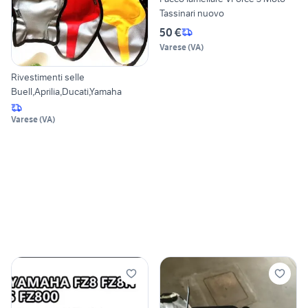
Tassinari nuovo
50 €
Varese
(
VA
)
Rivestimenti selle
Buell,Aprilia,Ducati,Yamaha
Varese
(
VA
)