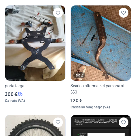
2
porta targa
Scarico aftermarket yamaha xt
550
200 €
120 €
Cairate
(
VA
)
Cassano Magnago
(
VA
)