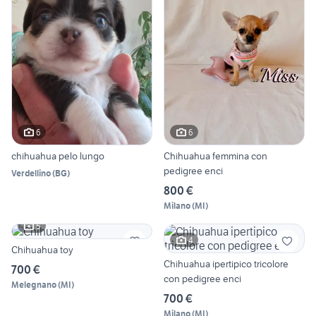
6
6
chihuahua pelo lungo
Chihuahua femmina con
pedigree enci
Verdellino
(
BG
)
800 €
Milano
(
MI
)
5
4
Chihuahua toy
Chihuahua ipertipico tricolore
700 €
con pedigree enci
Melegnano
(
MI
)
700 €
Milano
(
MI
)