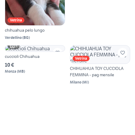
Vetrina
chihuahua pelo lungo
Verdellino
(
BG
)
5
cuccioli Chihuahua
Vetrina
10 €
CHIHUAHUA TOY CUCCIOLA
Monza
(
MB
)
FEMMINA - pag mensile
Milano
(
MI
)