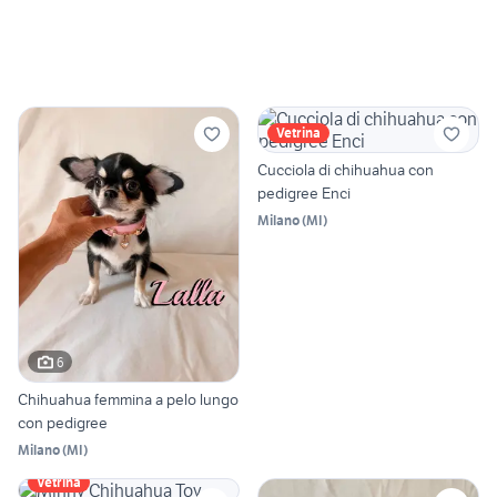
Vetrina
Cucciola di chihuahua con
pedigree Enci
Milano
(
MI
)
6
Chihuahua femmina a pelo lungo
con pedigree
Milano
(
MI
)
Vetrina