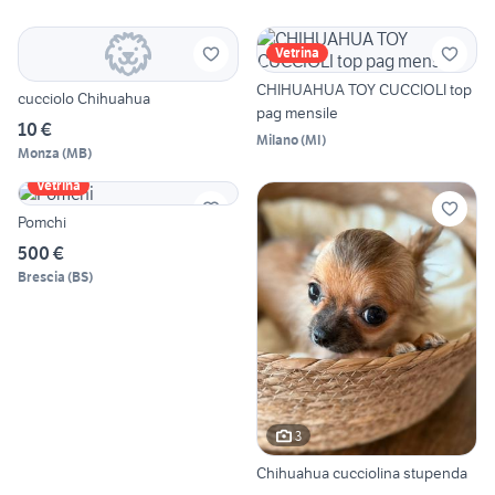
Vetrina
CHIHUAHUA TOY CUCCIOLI top
cucciolo Chihuahua
pag mensile
10 €
Milano
(
MI
)
Monza
(
MB
)
Vetrina
Pomchi
500 €
Brescia
(
BS
)
3
Chihuahua cucciolina stupenda