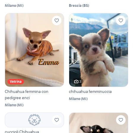
Milano
(
MI
)
Brescia
(
BS
)
3
Vetrina
Chihuahua femmina con
chihuahua femminuccia
pedigree enci
Milano
(
MI
)
Milano
(
MI
)
cuccioli Chihuahua