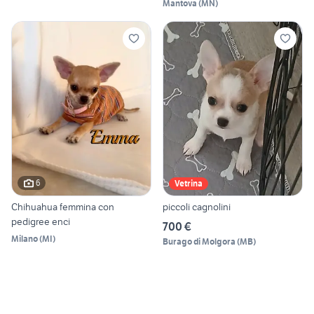
Mantova
(
MN
)
6
Vetrina
Chihuahua femmina con
piccoli cagnolini
pedigree enci
700 €
Milano
(
MI
)
Burago di Molgora
(
MB
)