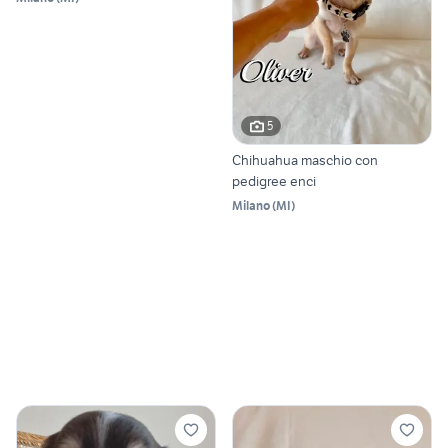
5
Chihuahua maschio con
pedigree enci
Milano
(
MI
)