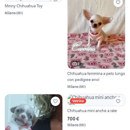
Minny Chihuahua Toy
Milano
(
MI
)
6
Chihuahua femmina a pelo lungo
con pedigree enci
Milano
(
MI
)
Vetrina
Chihuahua mini anche a rate
700 €
Milano
(
MI
)