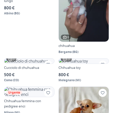
lungo
800 €
Albino
(
BG
)
6
chihuahua
Bergamo
(
BG
)
3
11
Cucciolo di chuhuahua
Chihuahua toy
500 €
800 €
Como
(
CO
)
Melegnano
(
MI
)
Urgente
Chihuahua femmina con
pedigree enci
Milano
(
MI
)