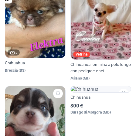
5
Vetrina
Chihuahua
Chihuahua femmina a pelo lungo
Brescia
(
BS
)
con pedigree enci
Milano
(
MI
)
Chihuahua
800 €
Burago di Molgora
(
MB
)