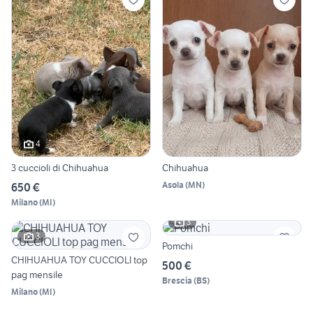
4
3 cuccioli di Chihuahua
Chihuahua
Asola
(
MN
)
650 €
Milano
(
MI
)
3
3
Pomchi
CHIHUAHUA TOY CUCCIOLI top
500 €
pag mensile
Brescia
(
BS
)
Milano
(
MI
)