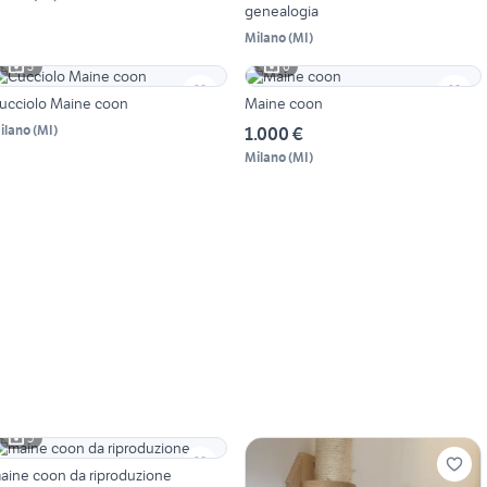
genealogia
Milano
(
MI
)
3
6
ucciolo Maine coon
Maine coon
ilano
(
MI
)
1.000 €
Milano
(
MI
)
5
aine coon da riproduzione