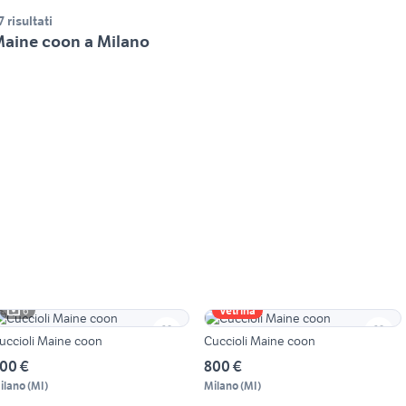
7 risultati
aine coon a Milano
6
Vetrina
uccioli Maine coon
Cuccioli Maine coon
00 €
800 €
ilano
(
MI
)
Milano
(
MI
)