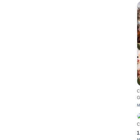
C
G
M
C
1
M