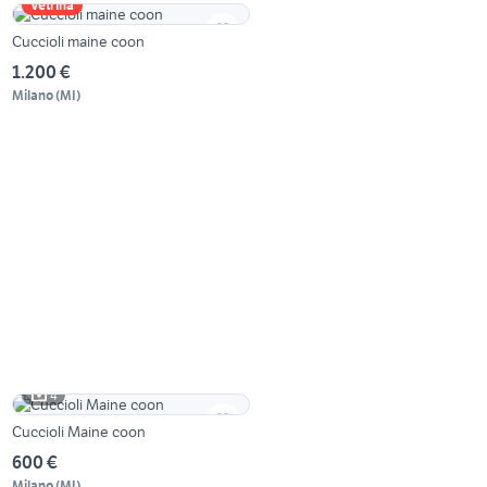
Vetrina
Cuccioli maine coon
1.200 €
Milano
(
MI
)
4
Cuccioli Maine coon
600 €
Milano
(
MI
)