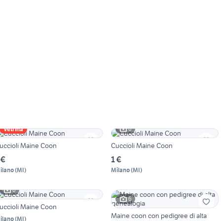
6
Vetrina
uccioli Maine Coon
Cuccioli Maine Coon
 €
1 €
ilano
(
MI
)
Milano
(
MI
)
6
6
uccioli Maine Coon
Maine coon con pedigree di alta
ilano
(
MI
)