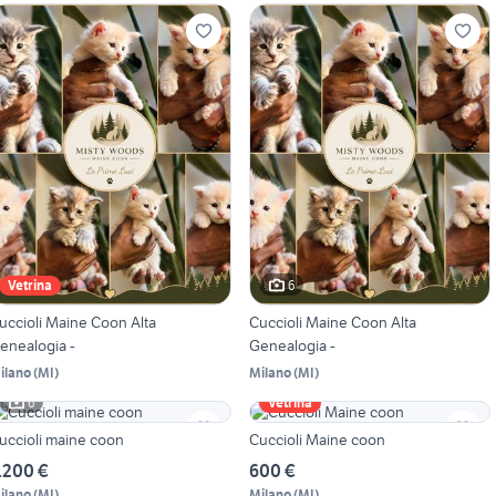
6
Vetrina
uccioli Maine Coon Alta
Cuccioli Maine Coon Alta
enealogia -
Genealogia -
ilano
(
MI
)
Milano
(
MI
)
6
Vetrina
uccioli maine coon
Cuccioli Maine coon
.200 €
600 €
ilano
(
MI
)
Milano
(
MI
)