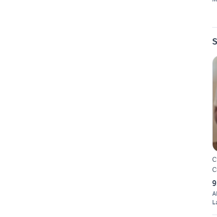
S
C
C
9
A
L