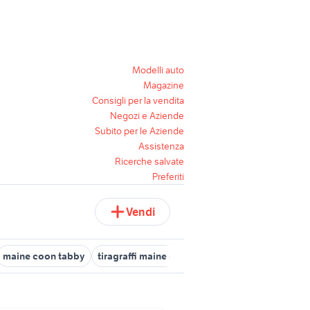
Modelli auto
Magazine
Consigli per la vendita
Negozi e Aziende
Subito per le Aziende
Assistenza
Ricerche salvate
Preferiti
Vendi
maine coon tabby
tiragraffi maine coon
allevamento maine co