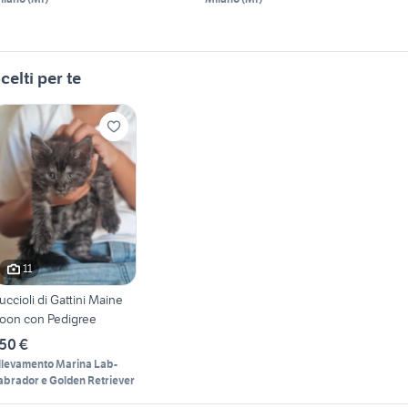
celti per te
11
uccioli di Gattini Maine
oon con Pedigree
50 €
llevamento Marina Lab-
abrador e Golden Retriever