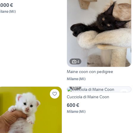
.000 €
ilano
(
MI
)
4
Maine coon con pedigree
Milano
(
MI
)
4
Cucciola di Maine Coon
600 €
Milano
(
MI
)