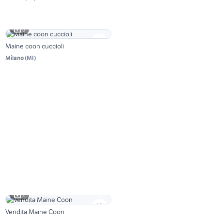
3
Maine coon cuccioli
Milano
(
MI
)
2
Vendita Maine Coon