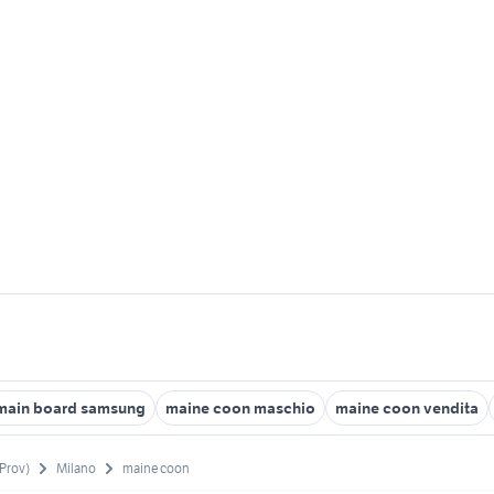
main board samsung
maine coon maschio
maine coon vendita
(Prov)
Milano
maine coon