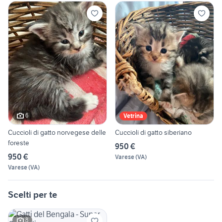
6
Vetrina
Cuccioli di gatto norvegese delle
Cuccioli di gatto siberiano
foreste
950 €
950 €
Varese
(
VA
)
Varese
(
VA
)
Scelti per te
8