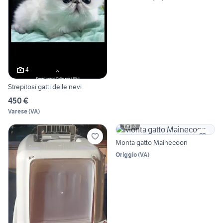
4
Strepitosi gatti delle nevi
450 €
Varese
(
VA
)
3
Monta gatto Mainecoon
Origgio
(
VA
)