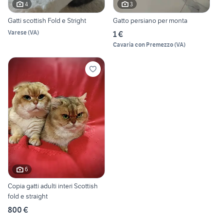
4
3
Gatti scottish Fold e Stright
Gatto persiano per monta
Varese
(
VA
)
1 €
Cavaria con Premezzo
(
VA
)
6
Copia gatti adulti interi Scottish
fold e straight
800 €