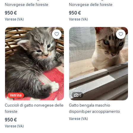
Norvegese delle foreste
Norvegese delle foreste
950 €
950 €
Varese
(
VA
)
Varese
(
VA
)
6
Vetrina
Cuccioli di gatto norvegese delle
Gatto bengala maschio
foreste
disponib.per accoppiamento
Varese
(
VA
)
950 €
Varese
(
VA
)