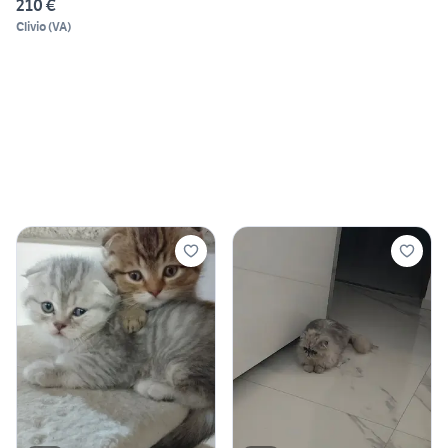
210 €
Clivio
(
VA
)