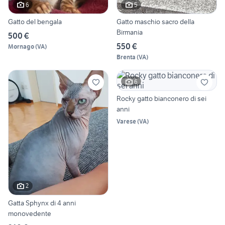
6
5
Gatto del bengala
Gatto maschio sacro della
Birmania
500 €
550 €
Mornago
(
VA
)
Brenta
(
VA
)
6
Rocky gatto bianconero di sei
anni
Varese
(
VA
)
2
Gatta Sphynx di 4 anni
monovedente