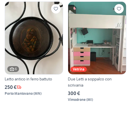
6
Vetrina
Letto antico in ferro battuto
Due Letti a soppalco con
scrivania
250 €
300 €
Porto Mantovano
(
MN
)
Vimodrone
(
MI
)