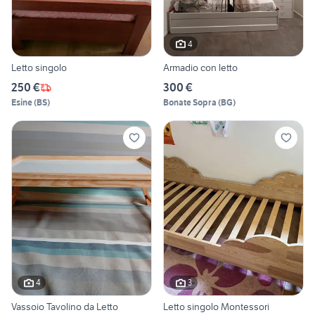
4
Letto singolo
Armadio con letto
250 €
300 €
Esine
(
BS
)
Bonate Sopra
(
BG
)
4
3
Vassoio Tavolino da Letto
Letto singolo Montessori