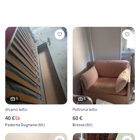
5
6
divano letto
Poltrona letto
40 €
60 €
Paderno Dugnano
(
MI
)
Bresso
(
MI
)