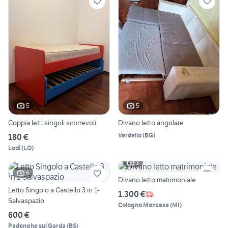
5
5
Coppia letti singoli scorrevoli
Divano letto angolare
Verdello
(
BG
)
180 €
Lodi
(
LO
)
3
6
Divano letto matrimoniale
Letto Singolo a Castello 3 in 1-
1.300 €
Salvaspazio
Cologno Monzese
(
MI
)
600 €
Padenghe sul Garda
(
BS
)