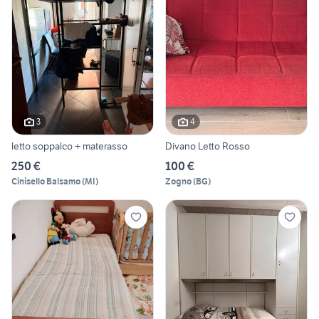
3
4
letto soppalco + materasso
Divano Letto Rosso
250 €
100 €
Cinisello Balsamo
(
MI
)
Zogno
(
BG
)