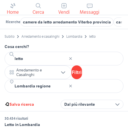
Home
Cerca
Vendi
Messaggi
camere da letto arredamento Viterbo provincia
camere
Ricerche
Subito
Arredamento e casalinghi
Lombardia
letto
Cosa cerchi?
Arredamento e
Filtri
Casalinghi
Salva ricerca
Dal più rilevante
30.434 risultati
Letto in Lombardia