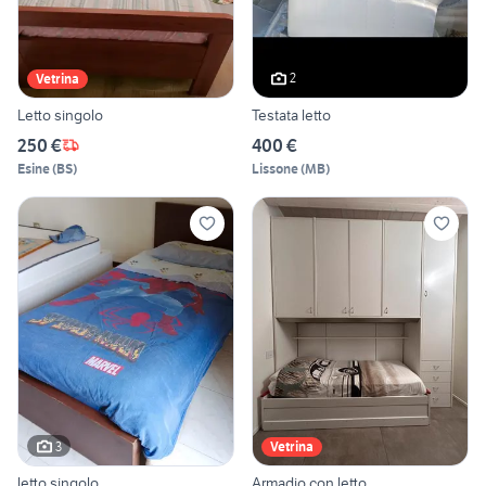
2
Vetrina
Letto singolo
Testata letto
250 €
400 €
Esine
(
BS
)
Lissone
(
MB
)
3
Vetrina
letto singolo
Armadio con letto