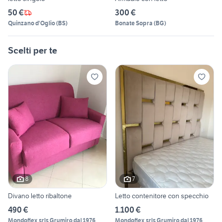
50 €
300 €
Quinzano d'Oglio
(
BS
)
Bonate Sopra
(
BG
)
Scelti per te
8
7
Divano letto ribaltone
Letto contenitore con specchio
490 €
1.100 €
Mondoflex srls Grumiro dal 1976
Mondoflex srls Grumiro dal 1976