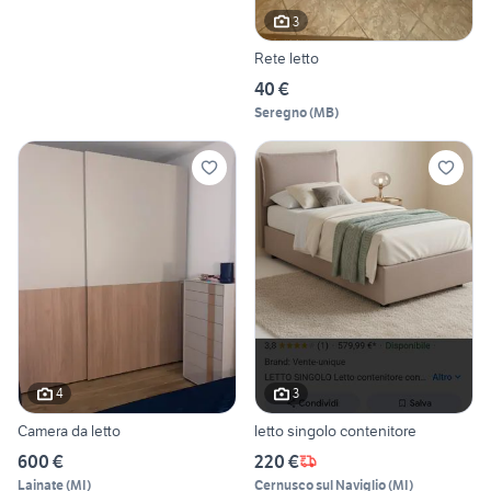
3
Rete letto
40 €
Seregno
(
MB
)
4
3
Camera da letto
letto singolo contenitore
600 €
220 €
Lainate
(
MI
)
Cernusco sul Naviglio
(
MI
)