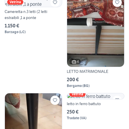
Vetrina
Cameretta n.3 letti (2 letti
estraibili ,1 a ponte
1.150 €
Barzago
(
LC
)
4
LETTO MATRIMONIALE
200 €
Bergamo
(
BG
)
Vetrina
letto in ferro battuto
250 €
Tradate
(
VA
)