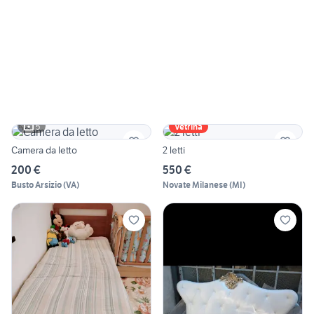
5
Vetrina
Camera da letto
2 letti
200 €
550 €
Busto Arsizio
(
VA
)
Novate Milanese
(
MI
)