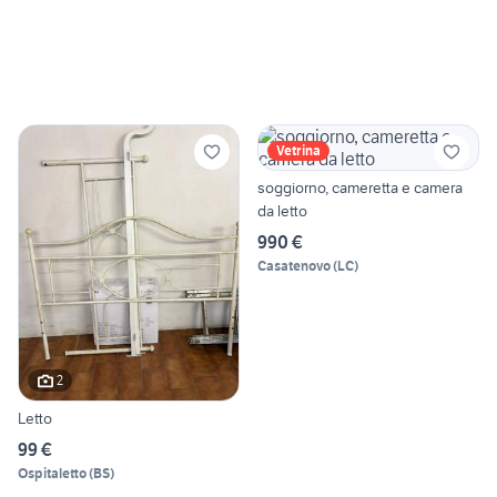
Vetrina
soggiorno, cameretta e camera
da letto
990 €
Casatenovo
(
LC
)
2
Letto
99 €
Ospitaletto
(
BS
)