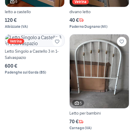
6
Vetrina
letto a castello
divano letto
120 €
40 €
Albizzate
(
VA
)
Paderno Dugnano
(
MI
)
Vetrina
Letto Singolo a Castello 3 in 1-
Salvaspazio
600 €
Padenghe sul Garda
(
BS
)
5
Letto per bambini
70 €
Carnago
(
VA
)