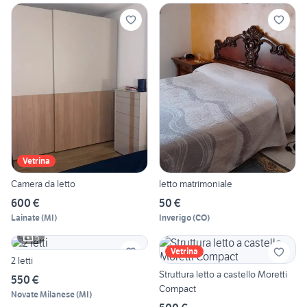
Vetrina
Camera da letto
letto matrimoniale
600 €
50 €
Lainate
(
MI
)
Inverigo
(
CO
)
5
Vetrina
2 letti
Struttura letto a castello Moretti
550 €
Compact
Novate Milanese
(
MI
)