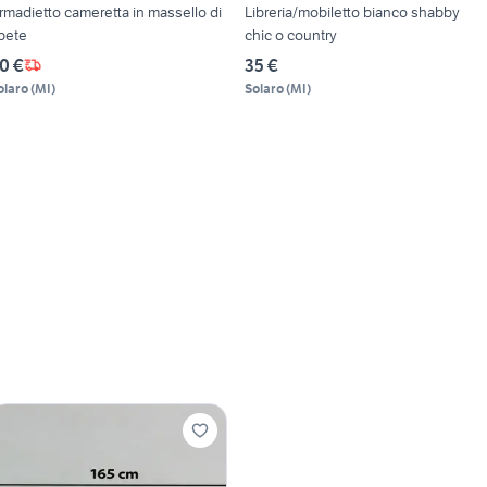
rmadietto cameretta in massello di
Libreria/mobiletto bianco shabby
bete
chic o country
0 €
35 €
olaro
(
MI
)
Solaro
(
MI
)