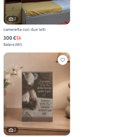
2
cameretta con due letti
300 €
Solaro
(
MI
)
2