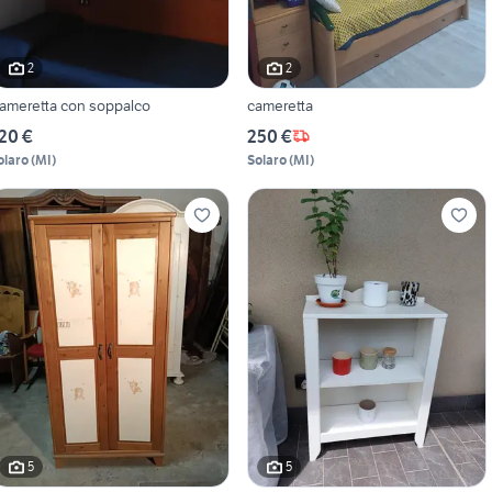
2
2
ameretta con soppalco
cameretta
20 €
250 €
olaro
(
MI
)
Solaro
(
MI
)
5
5