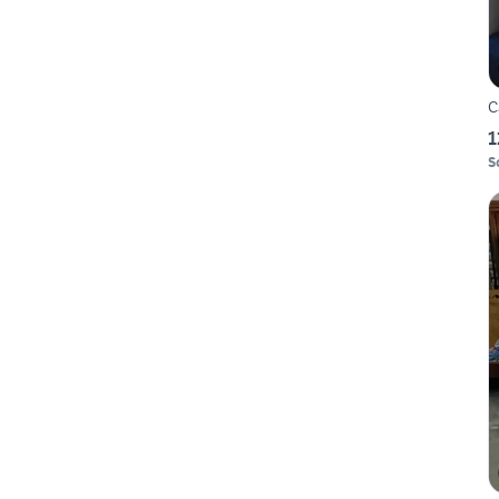
C
1
S