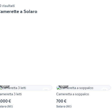
0 risultati
amerette a Solaro
6
3
ameretta 3 letti
Cameretta a soppalco
.000 €
700 €
olaro
(
MI
)
Solaro
(
MI
)