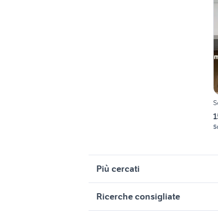
S
1
S
Più cercati
Correlati
R
Ricerche consigliate
cuscini cameretta
c
camerette con scivolo
m