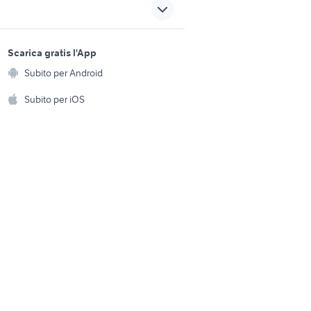
vetrina cristallo da salotto
mobili usati villa castelli
sports e hobby
a
Scarica gratis l'App
Animali
i
tagliacuci usata uso
Subito per Android
ento e
casalingo
Accessori per animali
hi
Subito per iOS
redamento
letti a scomparsa ikea
Musica e Film
omestici
Libri e Riviste
e Fai da te
Strumenti Musicali
amento e
ri
Sports
 i bambini
Biciclette
Collezionismo