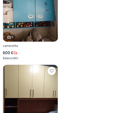
6
cameretta
600 €
Solaro
(
MI
)