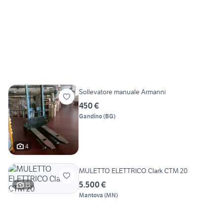
Sollevatore manuale Armanni
450 €
Gandino
(
BG
)
4
MULETTO ELETTRICO Clark CTM 20
5.500 €
11
Mantova
(
MN
)