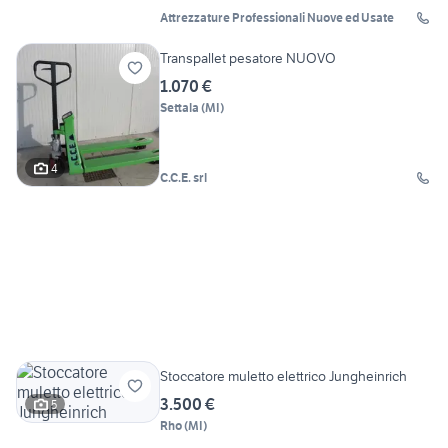
Attrezzature Professionali Nuove ed Usate
Transpallet pesatore NUOVO
1.070 €
Settala
(
MI
)
4
C.C.E. srl
Stoccatore muletto elettrico Jungheinrich
3.500 €
5
Rho
(
MI
)