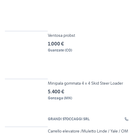
6
Ventosa probst
1.000 €
Guanzate
(
CO
)
8
Minipala gommata 4 x 4 Skid Steer Loader
5.400 €
Gonzaga
(
MN
)
GRANDI STOCCAGGI SRL
30
Carrello elevatore /Muletto Linde / Yale / OM