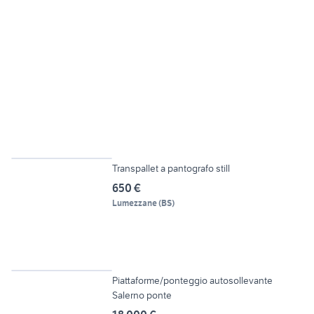
4
Transpallet a pantografo still
650 €
Lumezzane
(
BS
)
6
Piattaforme/ponteggio autosollevante
Salerno ponte