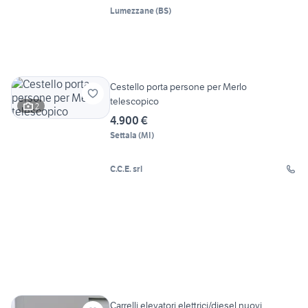
Lumezzane
(
BS
)
Cestello porta persone per Merlo
telescopico
2
4.900 €
Settala
(
MI
)
C.C.E. srl
Carrelli elevatori elettrici/diesel nuovi