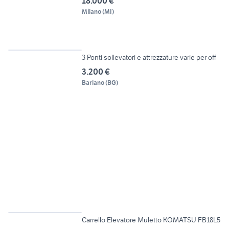
18.000 €
Milano
(
MI
)
4
3 Ponti sollevatori e attrezzature varie per off
3.200 €
Bariano
(
BG
)
4
Carrello Elevatore Muletto KOMATSU FB18L5