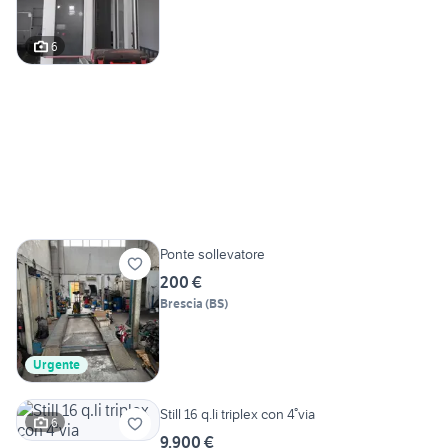
6
Ponte sollevatore
200 €
Brescia
(
BS
)
Urgente
Still 16 q.li triplex con 4°via
6
9.900 €