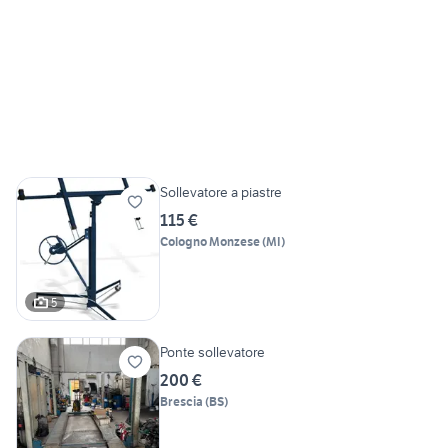
Sollevatore a piastre
115 €
Cologno Monzese
(
MI
)
5
Ponte sollevatore
200 €
Brescia
(
BS
)