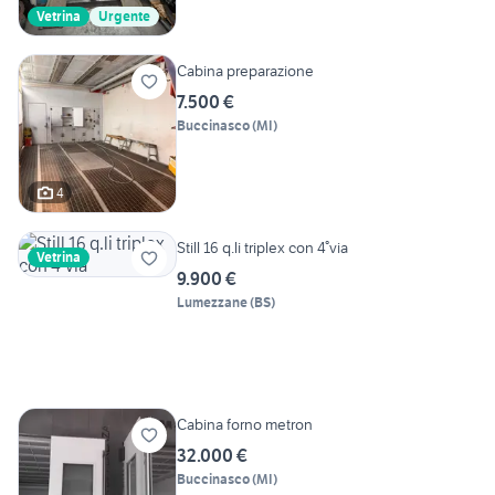
Vetrina
Urgente
Cabina preparazione
7.500 €
Buccinasco
(
MI
)
4
Still 16 q.li triplex con 4°via
Vetrina
9.900 €
Lumezzane
(
BS
)
Cabina forno metron
32.000 €
Buccinasco
(
MI
)