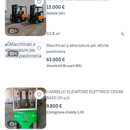
15.000 €
Settala
(
MI
)
6
C.C.E. srl
Macchinari a attrezzature per attività
pasticceria
6
63.000 €
Monticelli Brusati
(
BS
)
CARRELLO ELEVATORE ELETTRICO CESAB
B420 (20 q.li)
9.800 €
Castiglione d'Adda
(
LO
)
6