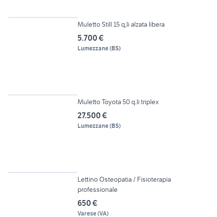
6
Muletto Still 15 q,li alzata libera
5.700 €
Lumezzane
(
BS
)
6
Muletto Toyota 50 q.li triplex
27.500 €
Lumezzane
(
BS
)
2
Lettino Osteopatia / Fisioterapia
professionale
650 €
Varese
(
VA
)