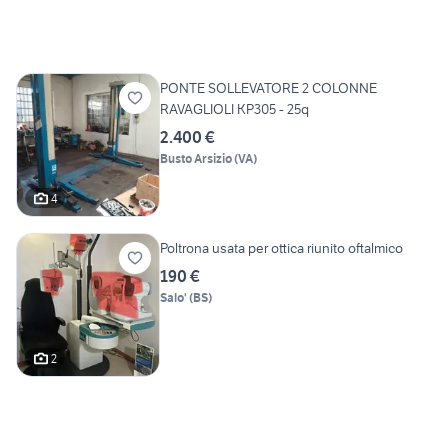
PONTE SOLLEVATORE 2 COLONNE
RAVAGLIOLI KP305 - 25q
2.400 €
Busto Arsizio
(
VA
)
4
Poltrona usata per ottica riunito oftalmico
190 €
Salo'
(
BS
)
2