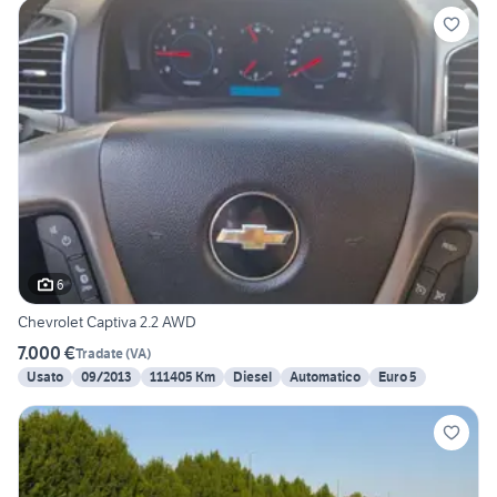
6
Chevrolet Captiva 2.2 AWD
7.000 €
Tradate
(
VA
)
Usato
09/2013
111405 Km
Diesel
Automatico
Euro 5