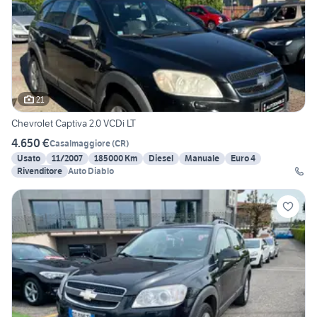
21
Chevrolet Captiva 2.0 VCDi LT
4.650 €
Casalmaggiore
(
CR
)
Usato
11/2007
185000 Km
Diesel
Manuale
Euro 4
Rivenditore
Auto Diablo