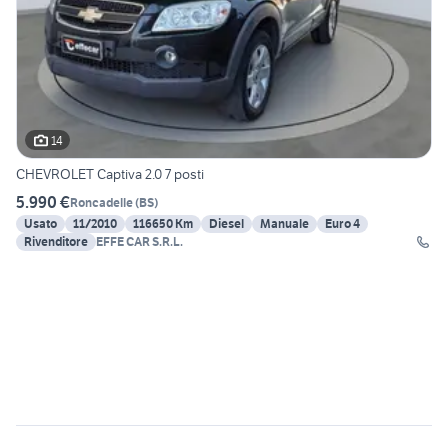
14
CHEVROLET Captiva 2.0 7 posti
5.990 €
Roncadelle
(
BS
)
Usato
11/2010
116650 Km
Diesel
Manuale
Euro 4
Rivenditore
EFFE CAR S.R.L.