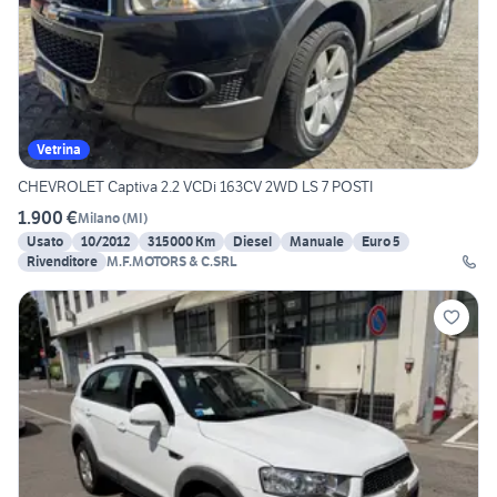
Vetrina
CHEVROLET Captiva 2.2 VCDi 163CV 2WD LS 7 POSTI
1.900 €
Milano
(
MI
)
Usato
10/2012
315000 Km
Diesel
Manuale
Euro 5
Rivenditore
M.F.MOTORS & C.SRL