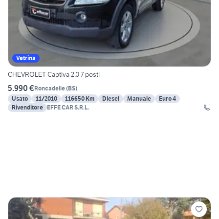
Vetrina
CHEVROLET Captiva 2.0 7 posti
5.990 €
Roncadelle
(
BS
)
Usato
11/2010
116650 Km
Diesel
Manuale
Euro 4
Rivenditore
EFFE CAR S.R.L.