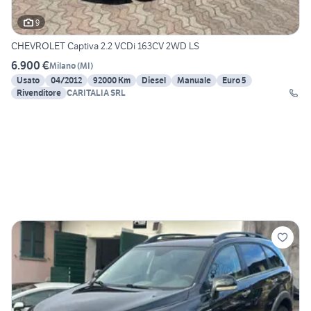
9
CHEVROLET Captiva 2.2 VCDi 163CV 2WD LS
6.900 €
Milano
(
MI
)
Usato
04/2012
92000 Km
Diesel
Manuale
Euro 5
Rivenditore
CARITALIA SRL