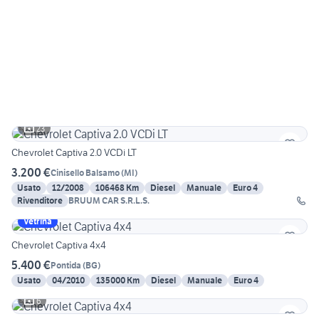
23
Chevrolet Captiva 2.0 VCDi LT
3.200 €
Cinisello Balsamo
(
MI
)
Usato
12/2008
106468 Km
Diesel
Manuale
Euro 4
Rivenditore
BRUUM CAR S.R.L.S.
Vetrina
Chevrolet Captiva 4x4
5.400 €
Pontida
(
BG
)
Usato
04/2010
135000 Km
Diesel
Manuale
Euro 4
6