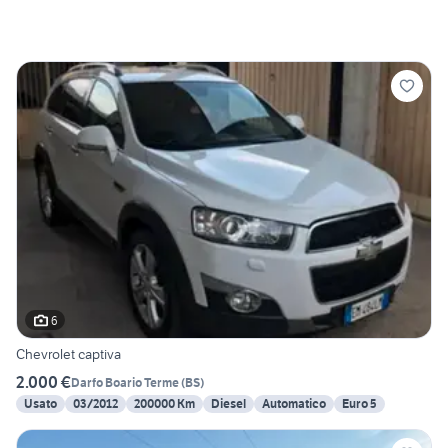
6
Chevrolet captiva
2.000 €
Darfo Boario Terme
(
BS
)
Usato
03/2012
200000 Km
Diesel
Automatico
Euro 5