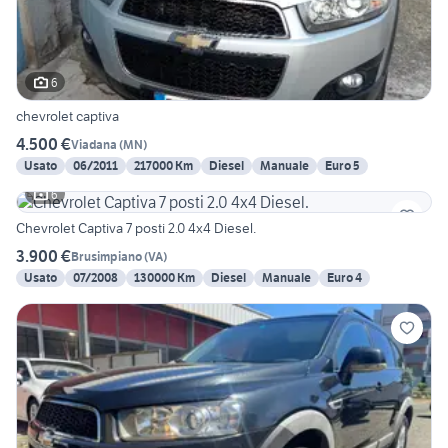
6
chevrolet captiva
4.500 €
Viadana
(
MN
)
Usato
06/2011
217000 Km
Diesel
Manuale
Euro 5
6
Chevrolet Captiva 7 posti 2.0 4x4 Diesel.
3.900 €
Brusimpiano
(
VA
)
Usato
07/2008
130000 Km
Diesel
Manuale
Euro 4