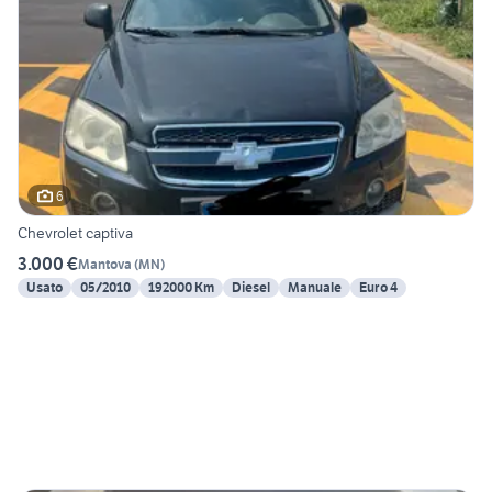
6
Chevrolet captiva
3.000 €
Mantova
(
MN
)
Usato
05/2010
192000 Km
Diesel
Manuale
Euro 4