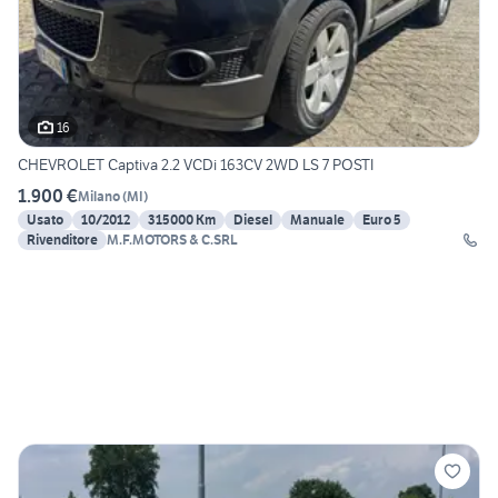
16
CHEVROLET Captiva 2.2 VCDi 163CV 2WD LS 7 POSTI
1.900 €
Milano
(
MI
)
Usato
10/2012
315000 Km
Diesel
Manuale
Euro 5
Rivenditore
M.F.MOTORS & C.SRL