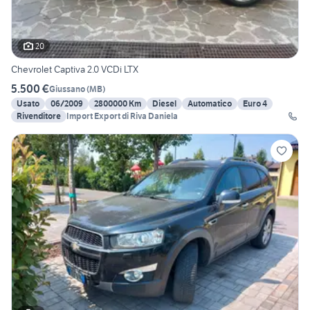
20
Chevrolet Captiva 2.0 VCDi LTX
5.500 €
Giussano
(
MB
)
Usato
06/2009
2800000 Km
Diesel
Automatico
Euro 4
Rivenditore
Import Export di Riva Daniela