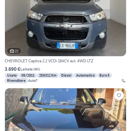
22
CHEVROLET Captiva 2.2 VCDi 184CV aut. 4WD LTZ
3.690 €
Lainate
(
MI
)
Usato
05/2011
258312 Km
Diesel
Automatico
Euro 5
Rivenditore
Auto7