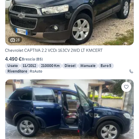
28
Chevrolet CAPTIVA 2.2 VCDi 163CV 2WD LT KMCERT
4.490 €
Brescia
(
BS
)
Usato
11/2012
210000 Km
Diesel
Manuale
Euro 5
Rivenditore
RsAuto