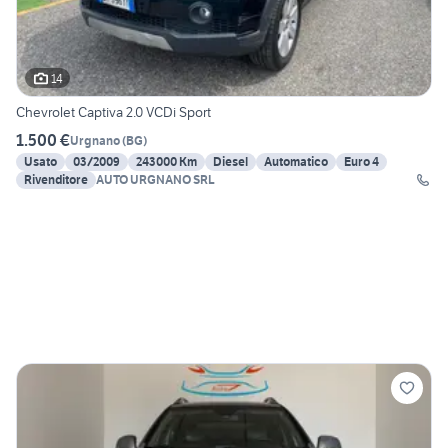
14
Chevrolet Captiva 2.0 VCDi Sport
1.500 €
Urgnano
(
BG
)
Usato
03/2009
243000 Km
Diesel
Automatico
Euro 4
Rivenditore
AUTO URGNANO SRL