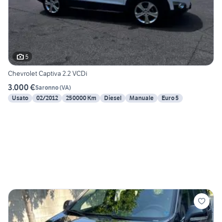
5
Chevrolet Captiva 2.2 VCDi
3.000 €
Saronno
(
VA
)
Usato
02/2012
250000 Km
Diesel
Manuale
Euro 5