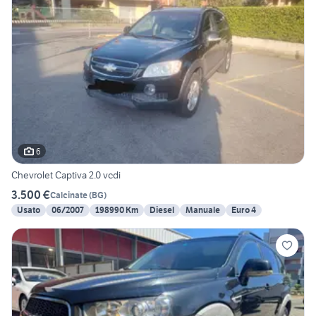
6
Chevrolet Captiva 2.0 vcdi
3.500 €
Calcinate
(
BG
)
Usato
06/2007
198990 Km
Diesel
Manuale
Euro 4