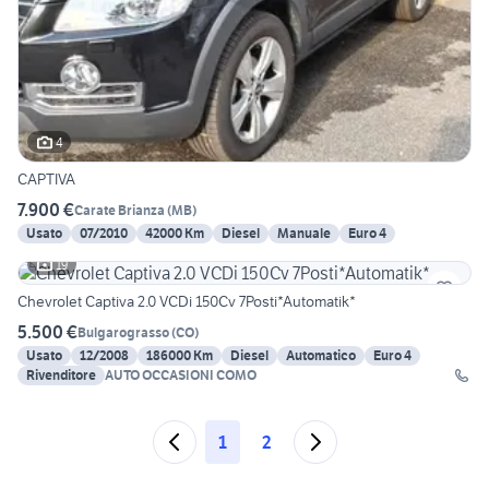
4
CAPTIVA
7.900 €
Carate Brianza
(
MB
)
Usato
07/2010
42000 Km
Diesel
Manuale
Euro 4
19
Chevrolet Captiva 2.0 VCDi 150Cv 7Posti*Automatik*
5.500 €
Bulgarograsso
(
CO
)
Usato
12/2008
186000 Km
Diesel
Automatico
Euro 4
Rivenditore
AUTO OCCASIONI COMO
1
2