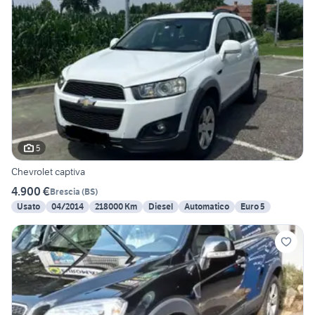
5
Chevrolet captiva
4.900 €
Brescia
(
BS
)
Usato
04/2014
218000 Km
Diesel
Automatico
Euro 5