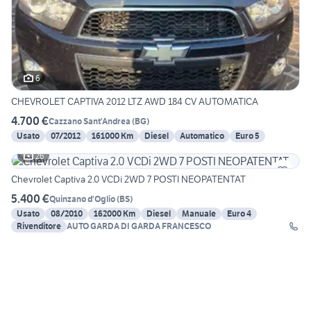
6
CHEVROLET CAPTIVA 2012 LTZ AWD 184 CV AUTOMATICA
4.700 €
Cazzano Sant'Andrea
(
BG
)
Usato
07/2012
161000 Km
Diesel
Automatico
Euro 5
26
Chevrolet Captiva 2.0 VCDi 2WD 7 POSTI NEOPATENTAT
5.400 €
Quinzano d'Oglio
(
BS
)
Usato
08/2010
162000 Km
Diesel
Manuale
Euro 4
Rivenditore
AUTO GARDA DI GARDA FRANCESCO