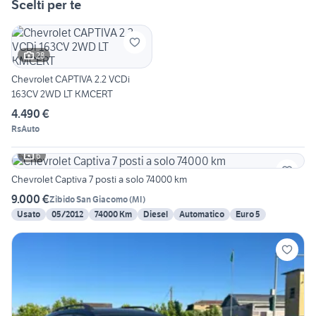
Scelti per te
28
Chevrolet CAPTIVA 2.2 VCDi
163CV 2WD LT KMCERT
4.490 €
RsAuto
6
Chevrolet Captiva 7 posti a solo 74000 km
9.000 €
Zibido San Giacomo
(
MI
)
Usato
05/2012
74000 Km
Diesel
Automatico
Euro 5