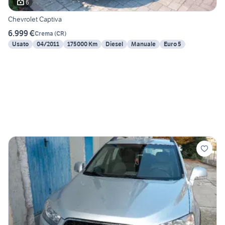
6
Chevrolet Captiva
6.999 €
Crema
(
CR
)
Usato
04/2011
175000 Km
Diesel
Manuale
Euro 5