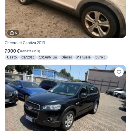
6
Chevrolet Captiva 2013
7.000 €
Renate
(
MB
)
Usato
01/2013
131496 Km
Diesel
Manuale
Euro 5