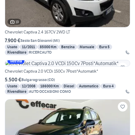
19
Chevrolet Captiva 2.4 167CV 2WD LT
7.900 €
Sesto San Giovanni
(
MI
)
Usato
11/2011
85000 Km
Benzina
Manuale
Euro 5
Rivenditore
RICERCAUTO
Vetrina
Chevrolet Captiva 2.0 VCDi 150Cv 7Posti*Automatik*
5.500 €
Bulgarograsso
(
CO
)
Usato
12/2008
186000 Km
Diesel
Automatico
Euro 4
Rivenditore
AUTO OCCASIONI COMO