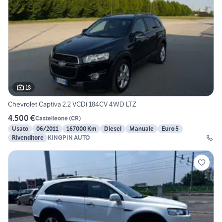
18
Chevrolet Captiva 2.2 VCDi 184CV 4WD LTZ
4.500 €
Castelleone
(
CR
)
Usato
06/2011
167000 Km
Diesel
Manuale
Euro 5
Rivenditore
KINGPIN AUTO