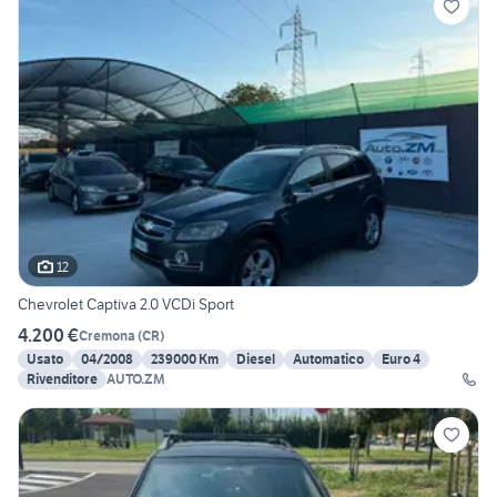
12
Chevrolet Captiva 2.0 VCDi Sport
4.200 €
Cremona
(
CR
)
Usato
04/2008
239000 Km
Diesel
Automatico
Euro 4
Rivenditore
AUTO.ZM