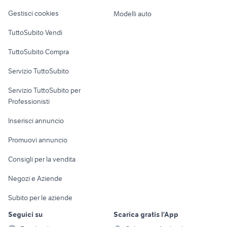
Veicoli commerciali
altro
provincia
Gestisci cookies
Modelli auto
Case vacanza
TuttoSubito Vendi
Uffici e Locali
TuttoSubito Compra
commerciali
Servizio TuttoSubito
elettronica
per la casa e la
sports e hobby
Servizio TuttoSubito per
persona
Informatica
Animali
Professionisti
Arredamento e
Console e
Accessori per
Casalinghi
Inserisci annuncio
Videogiochi
animali
Elettrodomestici
Promuovi annuncio
Audio/Video
Musica e Film
Giardino e Fai da te
Consigli per la vendita
Fotografia
Libri e Riviste
Abbigliamento e
Negozi e Aziende
Telefonia
Strumenti Musicali
Accessori
Subito per le aziende
Sports
Tutto per i bambini
Seguici su
Scarica gratis l'App
Biciclette