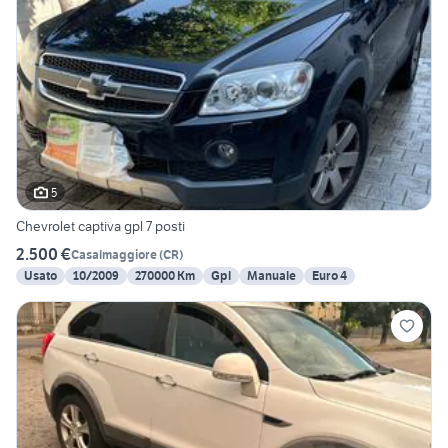
5
Chevrolet captiva gpl 7 posti
2.500 €
Casalmaggiore
(
CR
)
Usato
10/2009
270000 Km
Gpl
Manuale
Euro 4