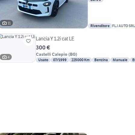
11
Rivenditore
FLJ AUTO SR
Lancia Y 1.2i cat LE
300 €
Castelli Calepio
(
BG
)
4
Usato
07/1999
225000 Km
Benzina
Manuale
E