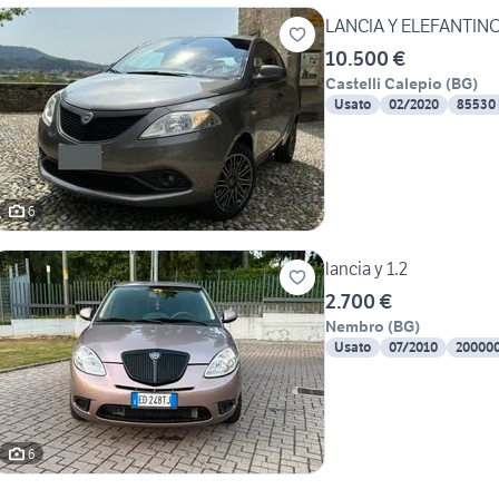
LANCIA Y ELEFANTIN
10.500 €
Castelli Calepio
(
BG
)
Usato
02/2020
85530
6
lancia y 1.2
2.700 €
Nembro
(
BG
)
Usato
07/2010
20000
6