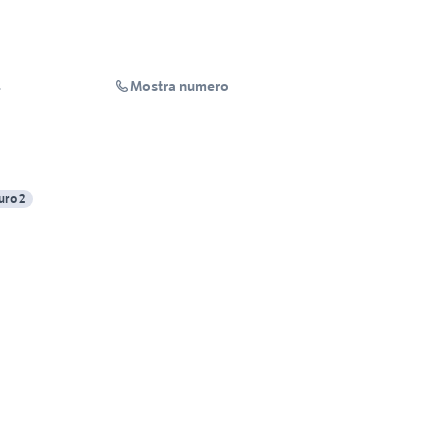
Mostra numero
L
uro 2