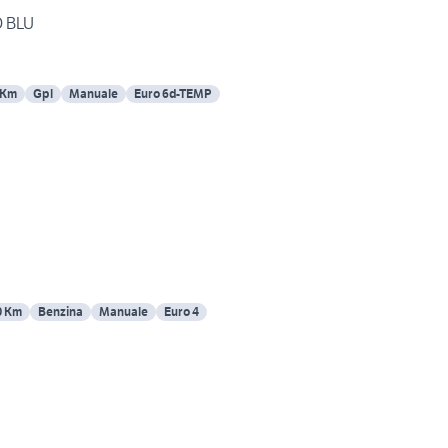
O BLU
 Km
Gpl
Manuale
Euro 6d-TEMP
0 Km
Benzina
Manuale
Euro 4