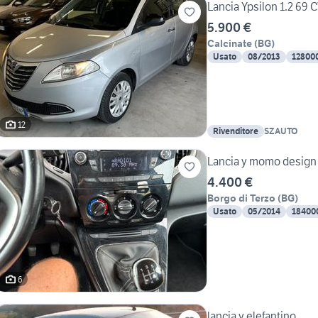
Lancia Ypsilon 1.2 69 
5.900 €
Calcinate
(
BG
)
Usato
08/2013
12800
12
Rivenditore
SZAUTO
Lancia y momo design
4.400 €
Borgo di Terzo
(
BG
)
Usato
05/2014
18400
6
lancia y elefantino