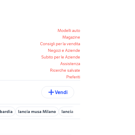
Modelli auto
Magazine
Consigli per la vendita
Negozi e Aziende
Subito per le Aziende
Assistenza
Ricerche salvate
Preferiti
Vendi
bardia
lancia musa Milano
lancia y usata lombardia
auto lanc