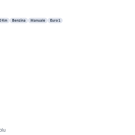
0 Km
Benzina
Manuale
Euro 1
blu