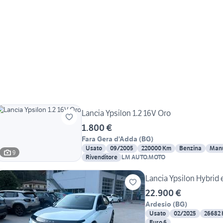
Lancia Ypsilon 1.2 16V Oro
1.800 €
Fara Gera d'Adda
(
BG
)
Usato
09/2005
220000 Km
Benzina
Man
9
Rivenditore
LM AUTO.MOTO
Lancia Ypsilon Hybrid
22.900 €
Ardesio
(
BG
)
Usato
02/2025
26682
Euro 6