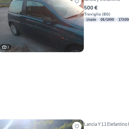
500 €
Treviglio
(
BG
)
Usato
06/1999
17300
3
Lancia Y 1.1 Elefantino 