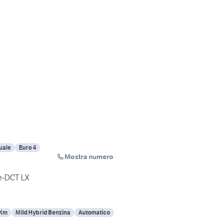
uale
Euro 4
Mostra numero
 e-DCT LX
 Km
Mild Hybrid Benzina
Automatico