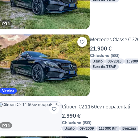
6
Mercedes Classe C 2
21.900 €
Chiuduno
(
BG
)
Usato
08/2018
13900
Euro 6d-TEMP
Vetrina
Citroen C2 1.1 60cv neopatentati
2.990 €
Chiuduno
(
BG
)
6
Usato
09/2009
113000 Km
Benzina