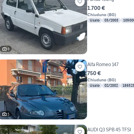
1.700 €
Chiuduno
(
BG
)
Usato
03/2003
10500
6
Alfa Romeo 147
750 €
Chiuduno
(
BG
)
Usato
02/2002
18652
5
AUDI Q3 SPB 45 TFSI