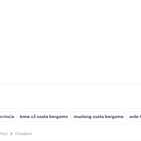
ovincia
bmw x3 usata bergamo
mustang usata bergamo
auto 
Prov)
Chiuduno