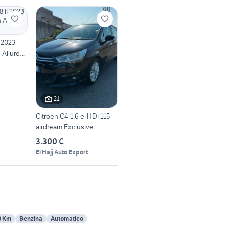
 2023
 Allure
21
Citroen C4 1.6 e-HDi 115
airdream Exclusive
3.300 €
El Hajj Auto Export
0 Km
Benzina
Automatico