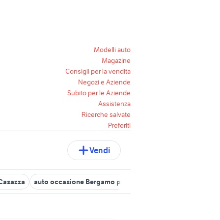
Modelli auto
Magazine
Consigli per la vendita
Negozi e Aziende
Subito per le Aziende
Assistenza
Ricerche salvate
Preferiti
Vendi
Casazza
auto occasione Bergamo provincia
kia sportage usata