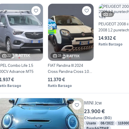
19
PEUGEOT 2008 ii
2008 1.2 puretech
s&s
14.932 €
Rattix Barzago
22
19
PEL Combo Life 1.5
FIAT Pandina III 2024
00CV Advance MT5
Cross Pandina Cross 1.0
fire
1.937 €
11.370 €
attix Barzago
Rattix Barzago
MINI Jcw
23.900 €
Chiuduno
(
BG
)
Usato
08/2022
11500
Euro 6d-TEMP