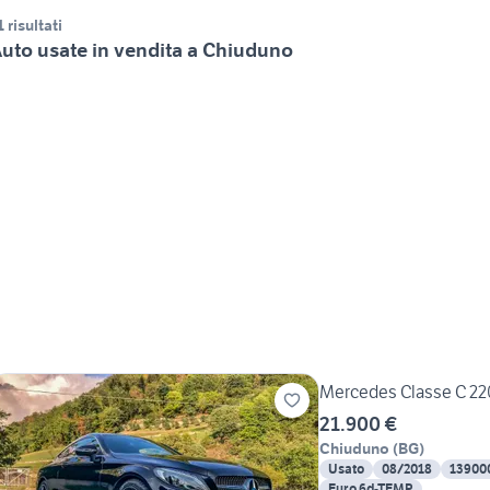
1 risultati
uto usate in vendita a Chiuduno
Mercedes Classe C 2
21.900 €
Chiuduno
(
BG
)
Usato
08/2018
13900
Euro 6d-TEMP