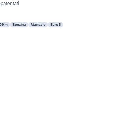
opatentati
0 Km
Benzina
Manuale
Euro 5