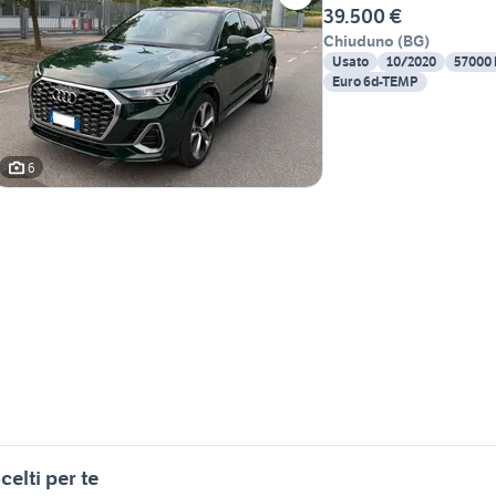
39.500 €
Chiuduno
(
BG
)
Usato
10/2020
57000
Euro 6d-TEMP
6
celti per te