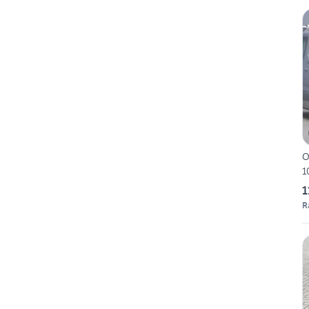
O
1
1
R