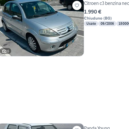
Citroen c3 benzina ne
1.990 €
Chiuduno
(
BG
)
Usato
09/2006
15000
6
Panda Young