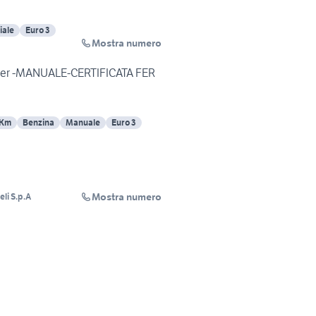
iale
Euro 3
Mostra numero
pider -MANUALE-CERTIFICATA FER
 Km
Benzina
Manuale
Euro 3
Mostra numero
li S.p.A