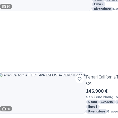
Euro 5
30
Rivenditore
OM
LU
Ferrari Californi
CA
146.900 €
San Zeno Naviglio
Usato
10/2015
Euro 6
30
Rivenditore
Gruppo