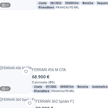
Usato
06/2013
55000 Km
Benzina
Sequenz
15
Rivenditore
FRANCAUTO SRL
FERRARI 456 M GTA
68.900 €
Calcinato
(
BS
)
Usato
07/2001
69000 Km
Benzina
Automatico
15
Rivenditore
FRANCAUTO SRL
FERRARI 360 Spider F1