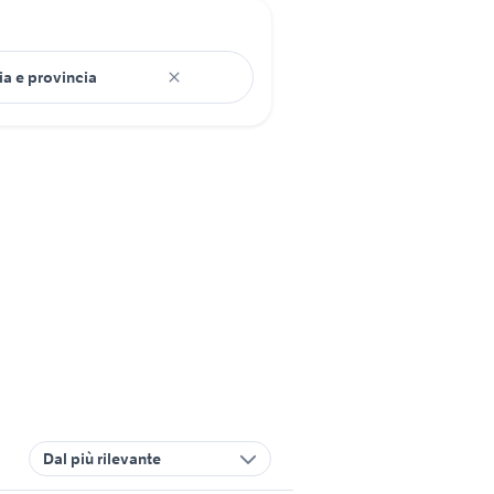
Dal più rilevante