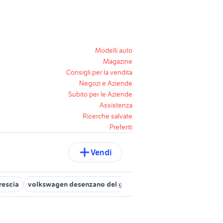
Modelli auto
Magazine
Consigli per la vendita
Negozi e Aziende
Subito per le Aziende
Assistenza
Ricerche salvate
Preferiti
Vendi
rescia
volkswagen desenzano del garda
auto in regalo brescia 