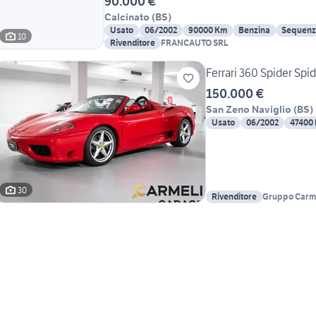
90.000 €
Calcinato
(
BS
)
Usato
06/2002
90000 Km
Benzina
Sequenz
10
Rivenditore
FRANCAUTO SRL
Ferrari 360 Spider S
150.000 €
San Zeno Naviglio
(
BS
)
Usato
06/2002
47400
30
Rivenditore
Gruppo Carme