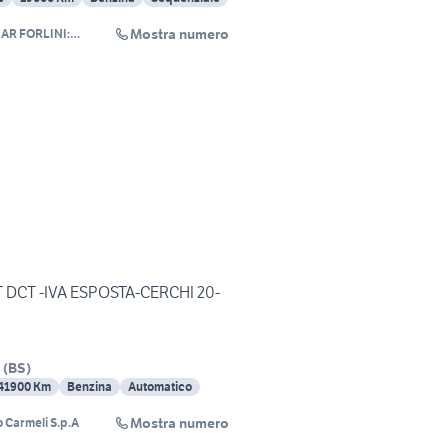
Mostra numero
AR FORLINI:
XURY STYLE
a T DCT -IVA ESPOSTA-CERCHI 20-
(
BS
)
41900 Km
Benzina
Automatico
Mostra numero
 Carmeli S.p.A