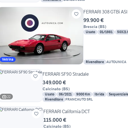
FERRARI 308 GTBi AS
99.900 €
Brescia
(
BS
)
Usato
01/1981
50321
Vetrina
Rivenditore
AUTOUNICA
FERRARI SF90 Stradale
349.000 €
Calcinato
(
BS
)
Usato
06/2021
9000 Km
Ibrida
Sequenzial
22
Rivenditore
FRANCAUTO SRL
FERRARI California DCT
115.000 €
Calcinato
(
BS
)