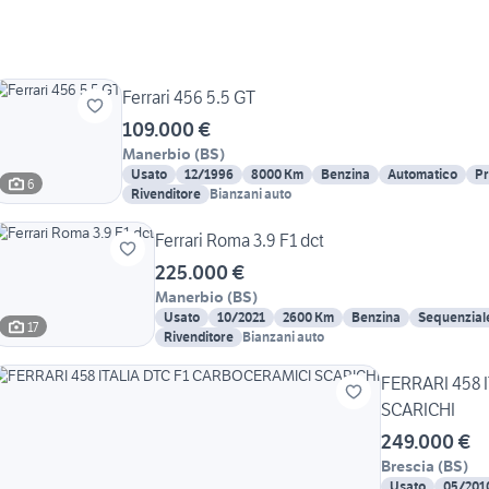
Ferrari 456 5.5 GT
109.000 €
Manerbio
(
BS
)
Usato
12/1996
8000 Km
Benzina
Automatico
Pr
6
Rivenditore
Bianzani auto
Ferrari Roma 3.9 F1 dct
225.000 €
Manerbio
(
BS
)
Usato
10/2021
2600 Km
Benzina
Sequenzial
17
Rivenditore
Bianzani auto
FERRARI 458 
SCARICHI
249.000 €
Brescia
(
BS
)
Usato
05/201