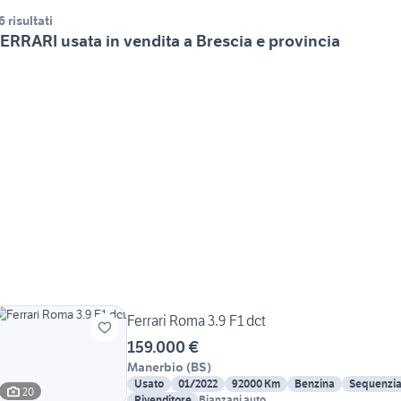
6 risultati
ERRARI usata in vendita a Brescia e provincia
Ferrari Roma 3.9 F1 dct
159.000 €
Manerbio
(
BS
)
Usato
01/2022
92000 Km
Benzina
Sequenzia
20
Rivenditore
Bianzani auto