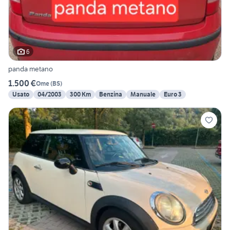
6
panda metano
1.500 €
Ome
(
BS
)
Usato
04/2003
300 Km
Benzina
Manuale
Euro 3