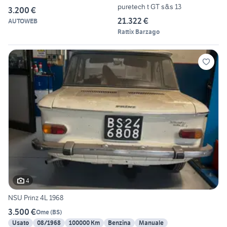
puretech t GT s&s 13
3.200 €
21.322 €
AUTOWEB
Rattix Barzago
4
NSU Prinz 4L 1968
3.500 €
Ome
(
BS
)
Usato
08/1968
100000 Km
Benzina
Manuale