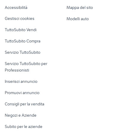
aixam auto Toscana
libreria legno in lazio
Caravan e Camper
Accessibilità
Mappa del sito
Loft, mansarde e
Veicoli commerciali
altro
Gestisci cookies
Modelli auto
Case vacanza
TuttoSubito Vendi
Uffici e Locali
TuttoSubito Compra
commerciali
Servizio TuttoSubito
elettronica
per la casa e la
sports e hobby
Servizio TuttoSubito per
persona
Informatica
Animali
Professionisti
Arredamento e
Console e
Accessori per
Casalinghi
Inserisci annuncio
Videogiochi
animali
Elettrodomestici
Promuovi annuncio
Audio/Video
Musica e Film
Giardino e Fai da te
Consigli per la vendita
Fotografia
Libri e Riviste
Abbigliamento e
Negozi e Aziende
Telefonia
Strumenti Musicali
Accessori
Subito per le aziende
Sports
Tutto per i bambini