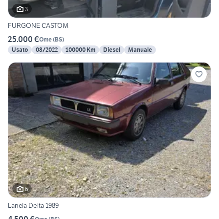
3
FURGONE CASTOM
25.000 €
Ome
(
BS
)
Usato
08/2022
100000 Km
Diesel
Manuale
6
Lancia Delta 1989