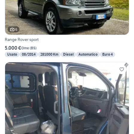
6
Range Rover sport
5.000 €
Ome
(
BS
)
Usato
08/2014
281000 Km
Diesel
Automatico
Euro 4