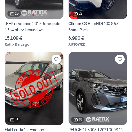
25
22
JEEP renegade 2019 Renegade
Citroen C3 BlueHDi 100 S&S
1.3 t4 phev Limited 4x
Shine Pack
15.109 €
8.990 €
Rattix Barzago
AUTOWEB
15
19
Fiat Panda 1.2 Emotion
PEUGEOT 3008 ii 2021 3008 1.2