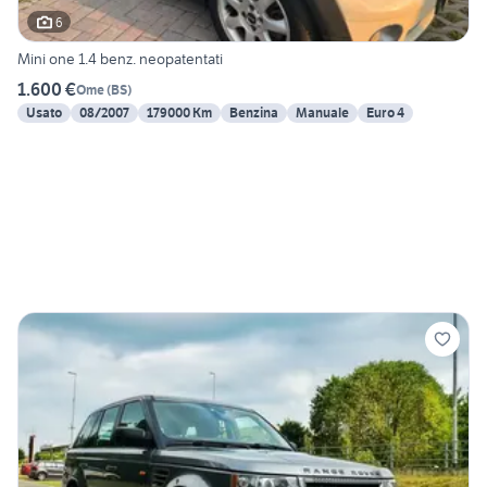
6
Mini one 1.4 benz. neopatentati
1.600 €
Ome
(
BS
)
Usato
08/2007
179000 Km
Benzina
Manuale
Euro 4