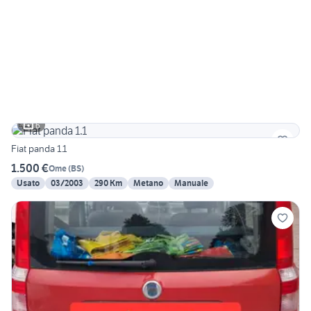
6
Fiat panda 1.1
1.500 €
Ome
(
BS
)
Usato
03/2003
290 Km
Metano
Manuale