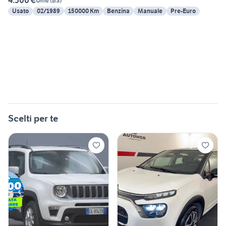
4.500 €
Ome
(
BS
)
Usato
02/1989
150000 Km
Benzina
Manuale
Pre-Euro
Scelti per te