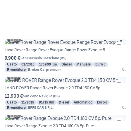
20
Land Rover Range Rover Evoque Range Rover Evoque 5
9.900 €
San Gervasio Bresciano
(
BS
)
Usato
01/2015
175900 Km
Diesel
Manuale
Euro 5
Rivenditore
Broker Carpremium
15
LAND ROVER Range Rover Evoque 2.0 TD4 150 CV 5p.
12.900 €
San Zeno Naviglio
(
BS
)
Usato
11/2015
91715 Km
Diesel
Automatico
Euro 6
Rivenditore
EFFE CAR S.R.L.
26
Land Rover Range Evoque 2.0 TD4 180 CV 5p. Pure