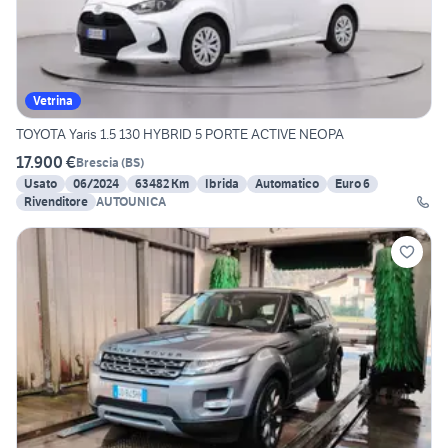
Vetrina
TOYOTA Yaris 1.5 130 HYBRID 5 PORTE ACTIVE NEOPA
17.900 €
Brescia
(
BS
)
Usato
06/2024
63482 Km
Ibrida
Automatico
Euro 6
Rivenditore
AUTOUNICA