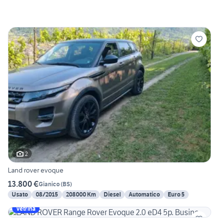
2
Land rover evoque
13.800 €
Gianico
(
BS
)
Usato
08/2015
208000 Km
Diesel
Automatico
Euro 5
Vetrina