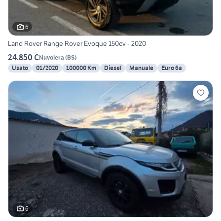
6
Land Rover Range Rover Evoque 150cv - 2020
24.850 €
Nuvolera
(
BS
)
Usato
01/2020
100000 Km
Diesel
Manuale
Euro 6a
6