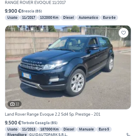
RANGE ROVER EVOQUE 11/2017
9.900 €
Brescia
(
BS
)
Usato
11/2017
132000 Km
Diesel
Automatico
Euro 6e
22
Land Rover Range Evoque 2.2 Sd4 5p. Prestige - 201
9.500 €
Torbole Casaglia
(
BS
)
Usato
11/2013
187000 Km
Diesel
Manuale
Euro 5
Rivenditore
GUIDAUTOPARK S.R.L.