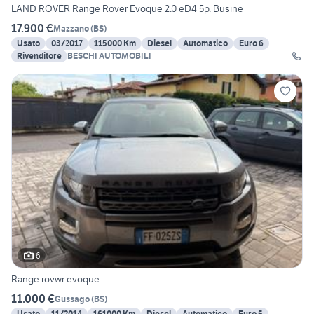
LAND ROVER Range Rover Evoque 2.0 eD4 5p. Busine
17.900 €
Mazzano
(
BS
)
Usato
03/2017
115000 Km
Diesel
Automatico
Euro 6
Rivenditore
BESCHI AUTOMOBILI
6
Range rovwr evoque
11.000 €
Gussago
(
BS
)
Usato
11/2014
161000 Km
Diesel
Automatico
Euro 5