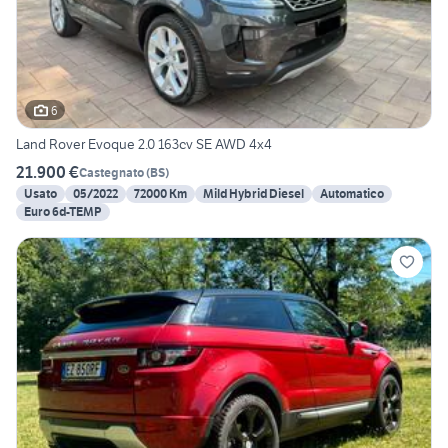
6
Land Rover Evoque 2.0 163cv SE AWD 4x4
21.900 €
Castegnato
(
BS
)
Usato
05/2022
72000 Km
Mild Hybrid Diesel
Automatico
Euro 6d-TEMP