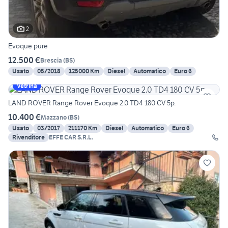
2
Evoque pure
12.500 €
Brescia
(
BS
)
Usato
05/2018
125000 Km
Diesel
Automatico
Euro 6
Vetrina
LAND ROVER Range Rover Evoque 2.0 TD4 180 CV 5p.
10.400 €
Mazzano
(
BS
)
Usato
03/2017
211170 Km
Diesel
Automatico
Euro 6
Rivenditore
EFFE CAR S.R.L.