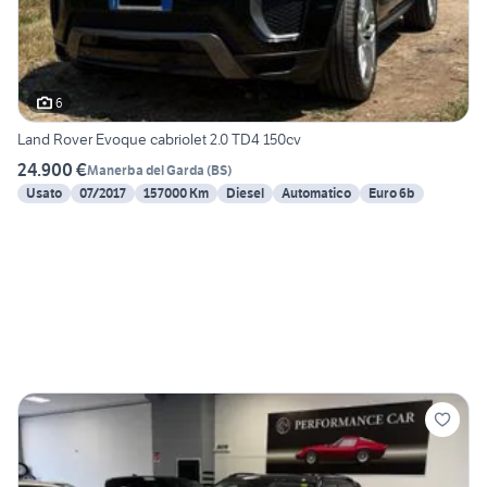
6
Land Rover Evoque cabriolet 2.0 TD4 150cv
24.900 €
Manerba del Garda
(
BS
)
Usato
07/2017
157000 Km
Diesel
Automatico
Euro 6b