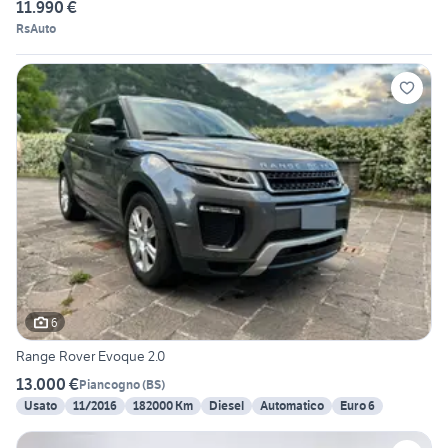
11.990 €
RsAuto
6
Range Rover Evoque 2.0
13.000 €
Piancogno
(
BS
)
Usato
11/2016
182000 Km
Diesel
Automatico
Euro 6