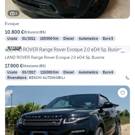
6
Evoque
10.800 €
Erbusco
(
BS
)
Usato
01/2011
185000 Km
Diesel
Automatico
Euro 5
10
LAND ROVER Range Rover Evoque 2.0 eD4 5p. Busine
17.900 €
Mazzano
(
BS
)
Usato
03/2017
115000 Km
Diesel
Automatico
Euro 6
Rivenditore
BESCHI AUTOMOBILI