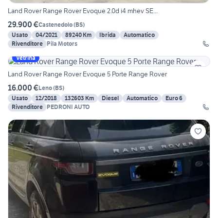
Land Rover Range Rover Evoque 2.0d i4 mhev SE...
29.900 €
Castenedolo
(
BS
)
Usato
04/2021
89240 Km
Ibrida
Automatico
Rivenditore
Pila Motors
Vetrina
Land Rover Range Rover Evoque 5 Porte Range Rover
16.000 €
Leno
(
BS
)
Usato
12/2018
132603 Km
Diesel
Automatico
Euro 6
Rivenditore
PEDRONI AUTO