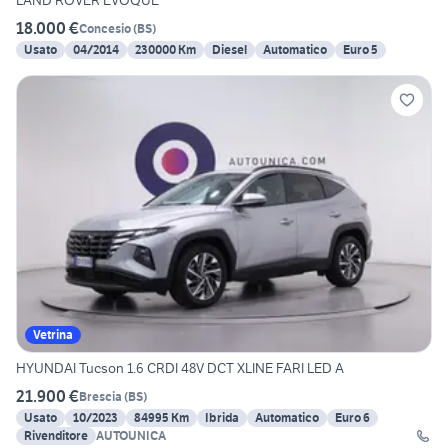
LAND ROVER EVOQUE
18.000 €
Concesio
(
BS
)
Usato
04/2014
230000 Km
Diesel
Automatico
Euro 5
Vetrina
HYUNDAI Tucson 1.6 CRDI 48V DCT XLINE FARI LED A
21.900 €
Brescia
(
BS
)
Usato
10/2023
84995 Km
Ibrida
Automatico
Euro 6
Rivenditore
AUTOUNICA