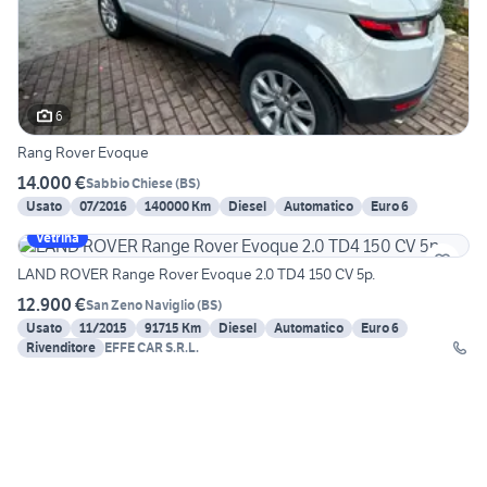
6
Rang Rover Evoque
14.000 €
Sabbio Chiese
(
BS
)
Usato
07/2016
140000 Km
Diesel
Automatico
Euro 6
Vetrina
LAND ROVER Range Rover Evoque 2.0 TD4 150 CV 5p.
12.900 €
San Zeno Naviglio
(
BS
)
Usato
11/2015
91715 Km
Diesel
Automatico
Euro 6
Rivenditore
EFFE CAR S.R.L.