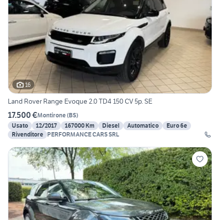
16
Land Rover Range Evoque 2.0 TD4 150 CV 5p. SE
17.500 €
Montirone
(
BS
)
Usato
12/2017
167000 Km
Diesel
Automatico
Euro 6e
Rivenditore
PERFORMANCE CARS SRL