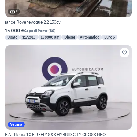
6
range Rover evoque 2.2 150cv
15.000 €
Capo di Ponte
(
BS
)
Usato
11/2013
180000 Km
Diesel
Automatico
Euro 5
Vetrina
FIAT Panda 1.0 FIREFLY S&S HYBRID CITY CROSS NEO