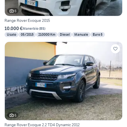
6
Range Rover Evoque 2015
10.000 €
Manerbio
(
BS
)
Usato
05/2015
210000 Km
Diesel
Manuale
Euro 5
6
Range Rover Evoque 2.2 TD4 Dynamic 2012