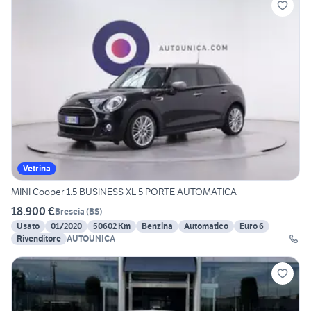
Vetrina
MINI Cooper 1.5 BUSINESS XL 5 PORTE AUTOMATICA
18.900 €
Brescia
(
BS
)
Usato
01/2020
50602 Km
Benzina
Automatico
Euro 6
Rivenditore
AUTOUNICA