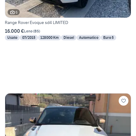
6
Range Rover Evoque sd4 LIMITED
16.000 €
Leno
(
BS
)
Usato
07/2015
128000 Km
Diesel
Automatico
Euro 5