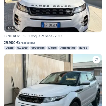
6
LAND ROVER RR Evoque 2ª serie - 2019
29.900 €
Brescia
(
BS
)
Usato
07/2019
99999 Km
Diesel
Automatico
Euro 6