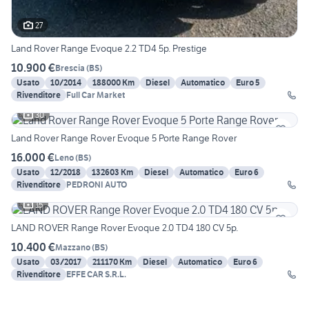
27
Land Rover Range Evoque 2.2 TD4 5p. Prestige
10.900 €
Brescia
(
BS
)
Usato
10/2014
188000 Km
Diesel
Automatico
Euro 5
Rivenditore
Full Car Market
30
Land Rover Range Rover Evoque 5 Porte Range Rover
16.000 €
Leno
(
BS
)
Usato
12/2018
132603 Km
Diesel
Automatico
Euro 6
Rivenditore
PEDRONI AUTO
15
LAND ROVER Range Rover Evoque 2.0 TD4 180 CV 5p.
10.400 €
Mazzano
(
BS
)
Usato
03/2017
211170 Km
Diesel
Automatico
Euro 6
Rivenditore
EFFE CAR S.R.L.