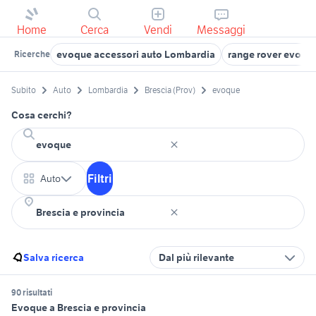
Home
Cerca
Vendi
Messaggi
evoque accessori auto Lombardia
range rover evoqu
Ricerche
Subito
Auto
Lombardia
Brescia (Prov)
evoque
Cosa cerchi?
Filtri
Auto
Salva ricerca
Dal più rilevante
90 risultati
Evoque a Brescia e provincia