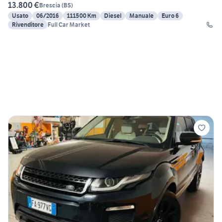
13.800 €
Brescia
(
BS
)
Usato
06/2016
111500 Km
Diesel
Manuale
Euro 6
Rivenditore
Full Car Market