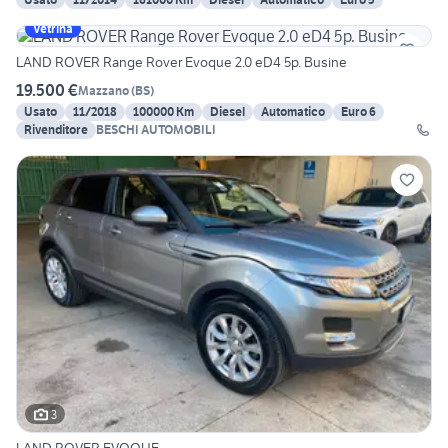
Vetrina
LAND ROVER Range Rover Evoque 2.0 eD4 5p. Busine
19.500 €
Mazzano
(
BS
)
Usato
11/2018
100000 Km
Diesel
Automatico
Euro 6
Rivenditore
BESCHI AUTOMOBILI
3