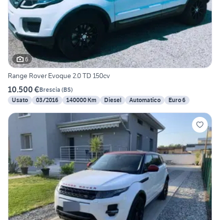
6
Range Rover Evoque 2.0 TD 150cv
10.500 €
Brescia
(
BS
)
Usato
03/2016
140000 Km
Diesel
Automatico
Euro 6