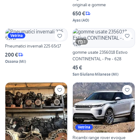
originali e gomme
650 €
Ayas
(
AO
)
Vetrina
3
Pneumatici invernali 225 65r17
gomme usate 2356018 Estivo
200 €
CONTINENTAL - Pre - 628
Ossona
(
MI
)
45 €
San Giuliano Milanese
(
MI
)
Vetrina
Ricambi range rover evoque