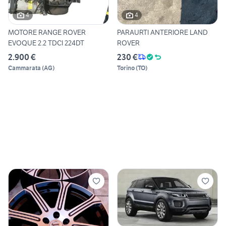
4
4
MOTORE RANGE ROVER
PARAURTI ANTERIORE LAND
EVOQUE 2.2 TDCI 224DT
ROVER
2.900 €
230 €
Cammarata
(
AG
)
Torino
(
TO
)