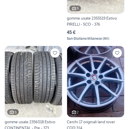
5
gomme usate 2355519 Estivo
PIRELLI - SCO - 376
45 €
San Giuliano Milanese
(
MI
)
5
2
gomme usate 2356018 Estivo
Cerchi 17 originali land rover
CONTINENTAL - Pre - 373
COD:314