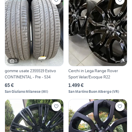
3
gomme usate 2355519 Estivo
Cerchi in Lega Range Rover
CONTINENTAL - Pre - 534
Sport Velar/Evoque R22
65 €
1.499 €
San Giuliano Milanese
(
MI
)
San Martino Buon Albergo
(
VR
)