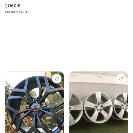
GERMANY
1.060 €
Curtarolo
(
PD
)