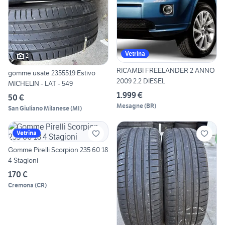
Vetrina
2
RICAMBI FREELANDER 2 ANNO
gomme usate 2355519 Estivo
2009 2.2 DIESEL
MICHELIN - LAT - 549
1.999 €
50 €
Mesagne
(
BR
)
San Giuliano Milanese
(
MI
)
Vetrina
Gomme Pirelli Scorpion 235 60 18
4 Stagioni
170 €
Cremona
(
CR
)