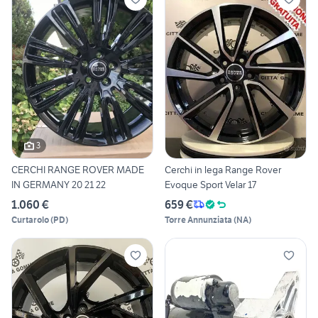
3
CERCHI RANGE ROVER MADE
Cerchi in lega Range Rover
IN GERMANY 20 21 22
Evoque Sport Velar 17
1.060 €
659 €
Curtarolo
(
PD
)
Torre Annunziata
(
NA
)