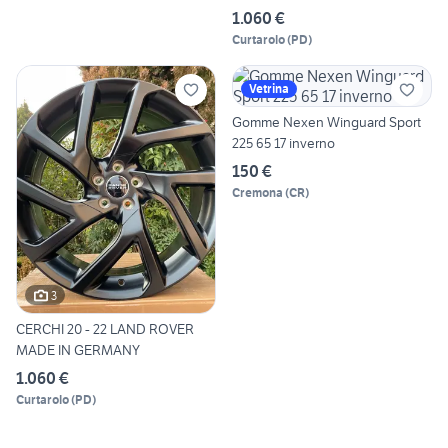
1.060 €
Curtarolo
(
PD
)
Vetrina
Gomme Nexen Winguard Sport
225 65 17 inverno
150 €
Cremona
(
CR
)
3
CERCHI 20 - 22 LAND ROVER
MADE IN GERMANY
1.060 €
Curtarolo
(
PD
)