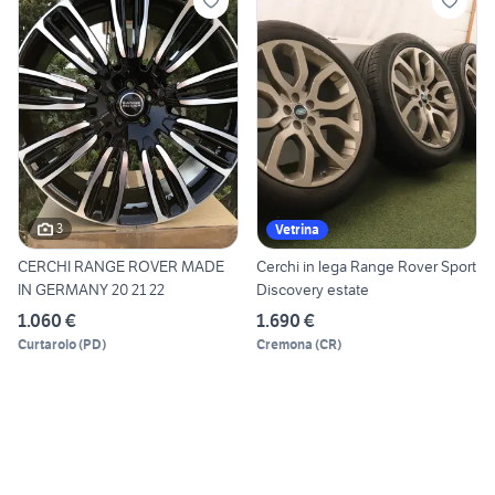
3
Vetrina
CERCHI RANGE ROVER MADE
Cerchi in lega Range Rover Sport
IN GERMANY 20 21 22
Discovery estate
1.060 €
1.690 €
Curtarolo
(
PD
)
Cremona
(
CR
)