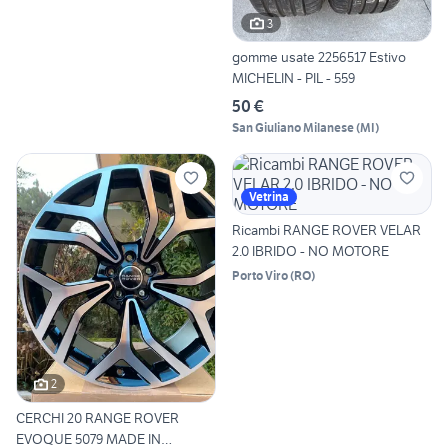
3
gomme usate 2256517 Estivo
MICHELIN - PIL - 559
50 €
San Giuliano Milanese
(
MI
)
Vetrina
Ricambi RANGE ROVER VELAR
2.0 IBRIDO - NO MOTORE
Porto Viro
(
RO
)
2
CERCHI 20 RANGE ROVER
EVOQUE 5079 MADE IN