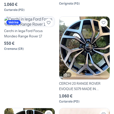
Cerignola
(
FG
)
1.060 €
Curtarolo
(
PD
)
Vetrina
Cerchi in lega Ford Focus
Mondeo Range Rover 17
550 €
Cremona
(
CR
)
6
CERCHI 20 RANGE ROVER
EVOQUE 5079 MADE IN
GERMANY
1.060 €
Curtarolo
(
PD
)