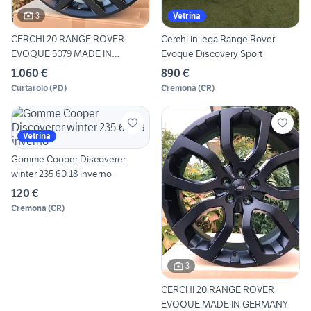
3
Vetrina
CERCHI 20 RANGE ROVER
Cerchi in lega Range Rover
EVOQUE 5079 MADE IN
Evoque Discovery Sport
GERMANY
1.060 €
890 €
Curtarolo
(
PD
)
Cremona
(
CR
)
Vetrina
Gomme Cooper Discoverer
winter 235 60 18 inverno
120 €
Cremona
(
CR
)
3
CERCHI 20 RANGE ROVER
EVOQUE MADE IN GERMANY