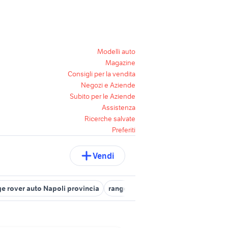
Modelli auto
Magazine
Consigli per la vendita
Negozi e Aziende
Subito per le Aziende
Assistenza
Ricerche salvate
Preferiti
Vendi
e rover auto Napoli provincia
range rover evoque 2012
land ro