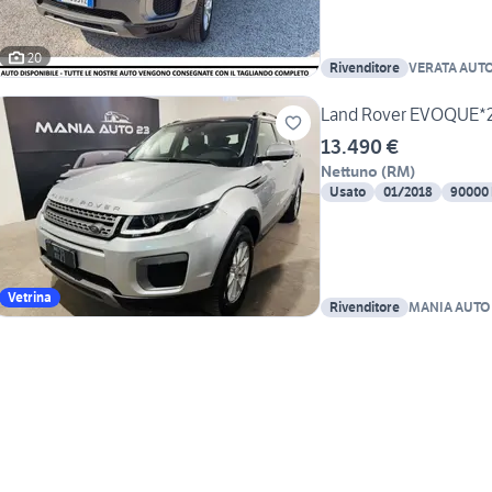
20
Rivenditore
VERATA AUT
Land Rover EVOQUE*2
13.490 €
Nettuno
(
RM
)
Usato
01/2018
90000
Vetrina
Rivenditore
MANIA AUTO 