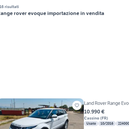
16 risultati
ange rover evoque importazione in vendita
Land Rover Range Evo
10.990 €
Cassino
(
FR
)
Usato
10/2016
22400