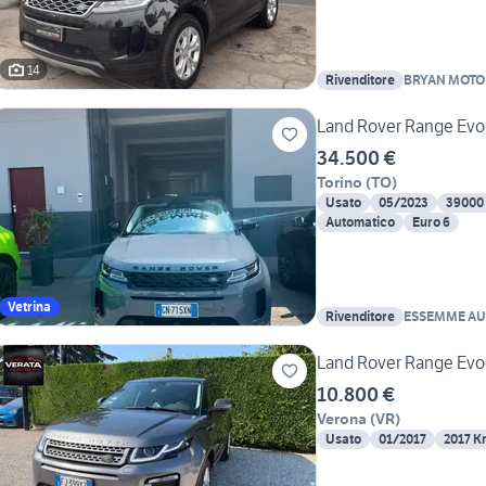
14
Rivenditore
BRYAN MOTOR
Land Rover Range Evo
34.500 €
Torino
(
TO
)
Usato
05/2023
39000
Automatico
Euro 6
Vetrina
Rivenditore
ESSEMME AU
Land Rover Range Evo
10.800 €
Verona
(
VR
)
Usato
01/2017
2017 K