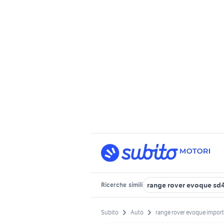
range rover evoque sd
Ricerche
simili
Subito
Auto
range rover evoque impor