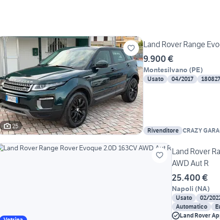
Land Rover Range Evo
9.900 €
Montesilvano
(
PE
)
Usato
04/2017
18082
25
Rivenditore
CRAZY GARA
Land Rover R
AWD Aut R
25.400 €
Napoli
(
NA
)
Usato
02/202
Automatico
E
Land Rover A
Vetrina