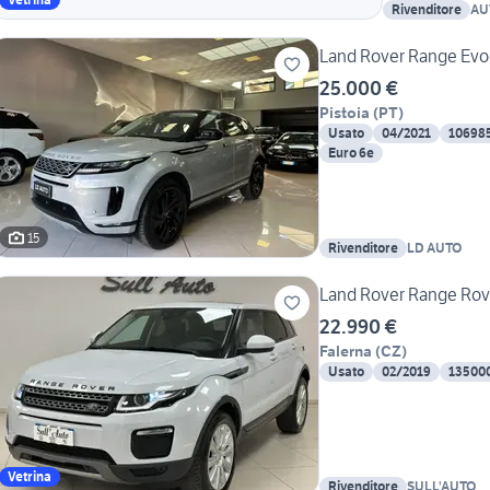
Rivenditore
AU
Land Rover Range Evo
25.000 €
Pistoia
(
PT
)
Usato
04/2021
10698
Euro 6e
15
Rivenditore
LD AUTO
Land Rover Range Rov
22.990 €
Falerna
(
CZ
)
Usato
02/2019
13500
Vetrina
Rivenditore
SULL'AUTO