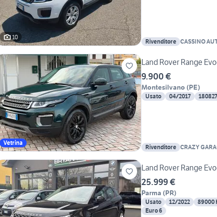
10
Rivenditore
CASSINO AU
Land Rover Range Evo
9.900 €
Montesilvano
(
PE
)
Usato
04/2017
18082
Vetrina
Rivenditore
CRAZY GARA
Land Rover Range Evo
25.999 €
Parma
(
PR
)
Usato
12/2022
89000
Euro 6