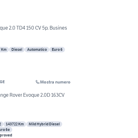
que 2.0 TD4 150 CV 5p. Busines
7 Km
Diesel
Automatico
Euro 6
Mostra numero
GE
ange Rover Evoque 2.0D 163CV
2
143722 Km
Mild Hybrid Diesel
uro 6e
pproved