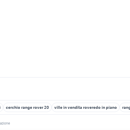
4
cerchio range rover 20
ville in vendita roveredo in piano
rang
tazione