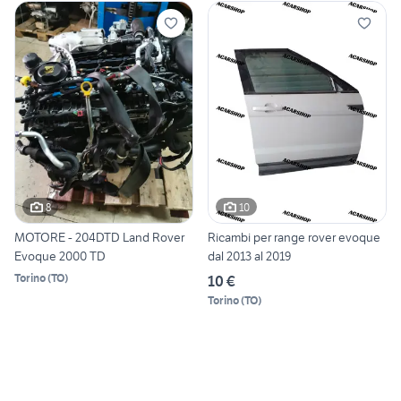
8
10
MOTORE - 204DTD Land Rover
Ricambi per range rover evoque
Evoque 2000 TD
dal 2013 al 2019
Torino
(
TO
)
10 €
Torino
(
TO
)