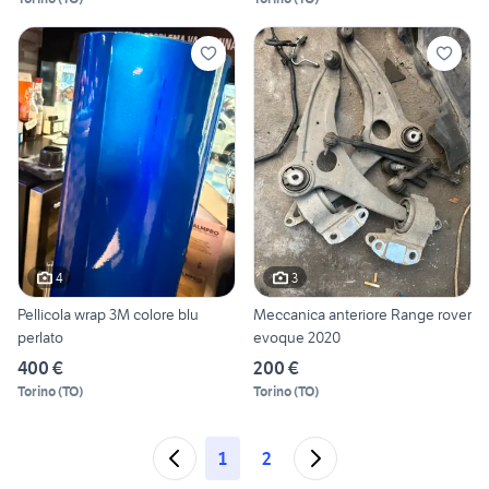
4
3
Pellicola wrap 3M colore blu
Meccanica anteriore Range rover
perlato
evoque 2020
400 €
200 €
Torino
(
TO
)
Torino
(
TO
)
1
2