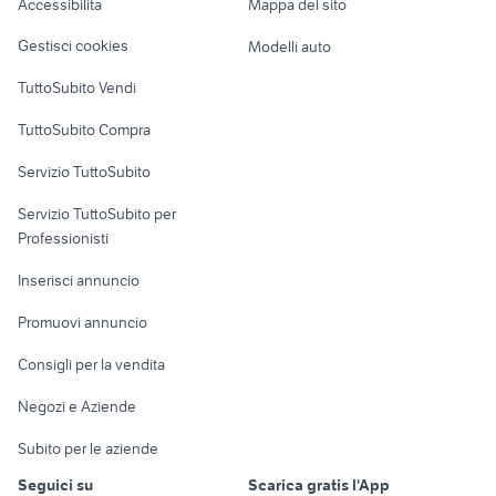
Accessibilità
Mappa del sito
Loft, mansarde e
Veicoli commerciali
altro
Gestisci cookies
Modelli auto
Case vacanza
TuttoSubito Vendi
Uffici e Locali
TuttoSubito Compra
commerciali
Servizio TuttoSubito
elettronica
per la casa e la
sports e hobby
Servizio TuttoSubito per
persona
Informatica
Animali
Professionisti
Arredamento e
Console e
Accessori per
Casalinghi
Inserisci annuncio
Videogiochi
animali
Elettrodomestici
Promuovi annuncio
Audio/Video
Musica e Film
Giardino e Fai da te
Consigli per la vendita
Fotografia
Libri e Riviste
Abbigliamento e
Negozi e Aziende
Telefonia
Strumenti Musicali
Accessori
Subito per le aziende
Sports
Tutto per i bambini
Seguici su
Scarica gratis l'App