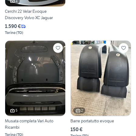
4
Cerchi 22 Velar Evoque
Discovery Volvo XC Jaguar
1.590 €
Torino
(
TO
)
5
2
Musata completa Vari Auto
Barre portatutto evoque
Ricambi
150 €
Torino
(
TO
)
Torino
(
TO
)