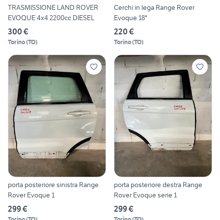
TRASMISSIONE LAND ROVER
Cerchi in lega Range Rover
EVOQUE 4x4 2200cc DIESEL
Evoque 18"
300 €
220 €
Torino
(
TO
)
Torino
(
TO
)
porta posteriore sinistra Range
porta posteriore destra Range
Rover Evoque 1
Rover Evoque serie 1
299 €
299 €
Torino
(
TO
)
Torino
(
TO
)